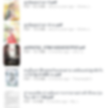
ฮูหยิuสุดป่วuฯ 3.pdf
PDF
65.3 MB
about a year ago
ณิชพน แ.
ฮูหยิuสุดป่วuฯ 4 จบ.pdf
PDF
72.5 MB
about a year ago
ณิชพน แ.
a6994762_9786160043507PDF.pdf
PDF
15.7 MB
3 months ago
อริยา ด.
คนอื่นเขาฝึกยุทธกันแทบตาย แต่ฉันแค่ปลูกผักก็เ
ก่งได้ Ep.0-600 จบ.pdf
PDF
19.0 MB
3 months ago
Theerasak G.
ท่านแม่ทัพ ท่านต้องการภรรยาอย่างข้าถึงจะรุ่งเ
รือง ch 1-100.pdf
PDF
4.4 MB
2 months ago
My J.