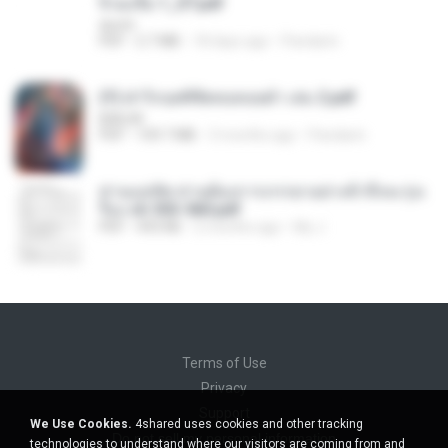
จิ่วฉงจื่อ 1_ST.pdf
decht
PDF
2.7 MB
18 days ago
Pandarin
(Y) ฝ่าวิกฤตพิชิตหอคอยดำ เล่ม 2.pdf
BAILIW
PDF
109.7 MB
3 months ago
Pandarin
ท่านแม่ทัพ ท่านต้องการภรรยาอย่างข้าถึงจะรุ่งเ
รือง ch 553-560.pdf
PDF
493 KB
2 months ago
My J.
Terms of Use
Privacy
Support
We Use Cookies.
4shared uses cookies and other tracking
Do not sell my personal information
technologies to understand where our visitors are coming from and