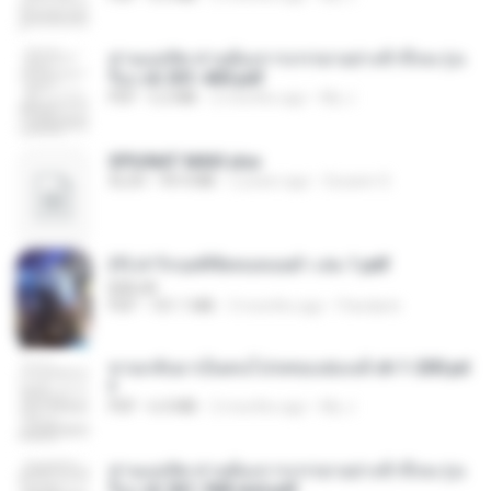
ท่านแม่ทัพ ท่านต้องการภรรยาอย่างข้าถึงจะรุ่งเ
รือง ch 301-400.pdf
PDF
5.2 MB
2 months ago
My J.
SPIUNAT MAVI.xlsx
XLSX
99.4 MB
2 years ago
Susann S.
(Y) ฝ่าวิกฤตพิชิตหอคอยดำ เล่ม 1.pdf
BAILIW
PDF
101.1 MB
3 months ago
Pandarin
หวนกลับมาเป็นคนโปรดของฮ่องเต้ ch 1-200.pd
f
PDF
6.4 MB
2 months ago
My J.
ท่านแม่ทัพ ท่านต้องการภรรยาอย่างข้าถึงจะรุ่งเ
รือง ch 561-568 end.pdf