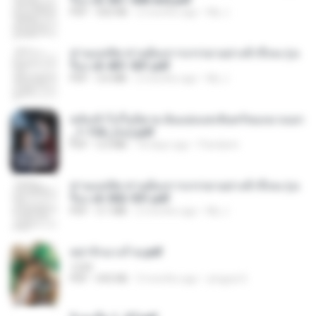
PDF
502 KB
2 months ago
My J.
ท่านแม่ทัพ ท่านต้องการภรรยาอย่างข้าถึงจะรุ่งเ
รือง ch 401-501.pdf
PDF
3.6 MB
2 months ago
My J.
หลังเข้าไปในนิยาย ฉันแย่งแสงจันทร์ของนางเอก
_1-154_(จบ).pdf
PDF
5.6 MB
18 days ago
Pandarin
ท่านแม่ทัพ ท่านต้องการภรรยาอย่างข้าถึงจะรุ่งเ
รือง ch 502-551.pdf
PDF
3.1 MB
2 months ago
My J.
หย่ารักนางร้าย.pdf
1234
PDF
692 KB
3 months ago
yingyai S.