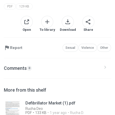
PDF
129 KB
Open
To library
Download
Share
Report
Sexual
Violence
Other
Comments
0
More from this shelf
Defibrillator Market (1).pdf
Rucha Deo
PDF
133 KB
1 year ago
Rucha D.