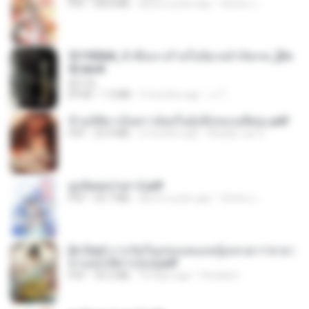
PDF
68.8 MB
about a year ago
ณิชพน แ.
3f1f85b8_ข้าคือนางร้ายในนิยายจำกัดเรท_[En
d].epub
君子生
EPUB
1.3 MB
3 months ago
เจ โ.
ข้ามมิติมาเป็นสาวน้อยในอุ้งมือของอดีตลุง.pdf
PDF
25.4 MB
3 months ago
Reader Lily O.
ฮูหยิuสุดป่วuฯ 2.pdf
PDF
64.7 MB
about a year ago
ณิชพน แ.
[A Chu] การเกิดใหม่ของหมอหญิงเทวดา l ชายา
ท่านอ๋องปีศาจ [จบ].pdf
PDF
35.5 MB
18 days ago
Pandarin