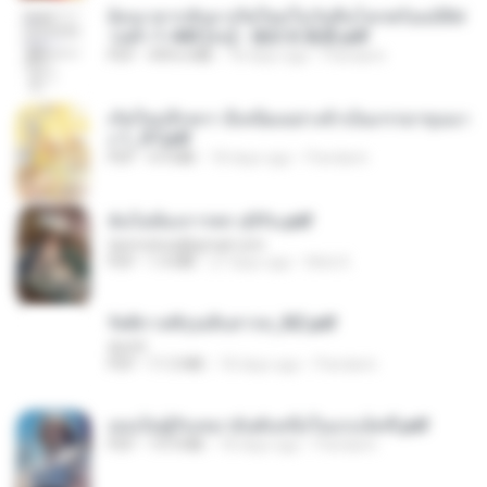
ย้อนเวลากลับมาเกิดใหม่ในวันสิ้นโลกพร้อมมิติส่
วนตัว 1-443 [จบ] - 揍趴长颈鹿.pdf
PDF
499.6 MB
18 days ago
Pandarin
เกิดใหม่อีกครา อี๋เหนียงอย่างข้าเป็นภรรยาขุนนา
ง 1_ST.pdf
PDF
4.9 MB
18 days ago
Pandarin
ฉันไม่ต้องการพร สุจิรัน.pdf
tanmobza@gmail.com
PDF
1.4 MB
27 days ago
Mob K.
รัตติกาลพิรุณสิบสารท_RZ.pdf
decht
PDF
11.5 MB
18 days ago
Pandarin
เธอเป็นผู้รับเหมาอันดับหนึ่งในแกแล็คซี่.pdf
PDF
19.9 MB
18 days ago
Pandarin