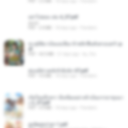
PDF
2.5 MB
18 days ago
Pandarin
อย่าไปยอม เล่ม 4_ST.pdf
decht
PDF
2.4 MB
18 days ago
Pandarin
ทะลุมิติมาเป็นแม่เลี้ยง ข้าพลิกฟื้นทั้งครอบครัว.p
df
PDF
42.5 MB
21 days ago
kp_fha
ฮ่องเต้ช่างคลั่งรักยิ่งนัก-ST.pdf
PDF
9.0 MB
18 days ago
Pandarin
เกิดใหม่อีกครา อี๋เหนียงอย่างข้าเป็นภรรยาขุนนา
ง 2_ST.pdf
PDF
4.9 MB
18 days ago
Pandarin
ฮูหยิuสุดป่วuฯ 1.pdf