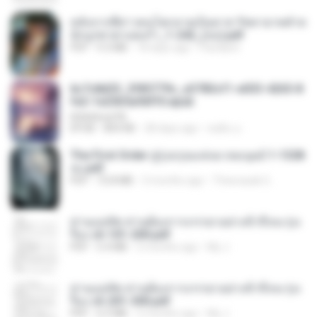
หลังจากพี่สาวคนโตกลายเป็นทาส รัชทายาทตำห
นักบูรพาตาแดงก่ำ_1-242_(จบ).pdf
PDF
9.3 MB
18 days ago
Pandarin
6c7c8d33_3f85779c_e3783cf1-e033-4265-8
fe2-1e23b5a9dff0.epub
littlebbear96
EPUB
804 KB
28 days ago
ทอฝัน ม.
The First Order สู่รุ่งอรุณแห่งมวลมนุษย์ 1-1328
จบ.pdf
PDF
72.8 MB
3 months ago
Theerasak G.
ท่านแม่ทัพ ท่านต้องการภรรยาอย่างข้าถึงจะรุ่งเ
รือง ch 101-200.pdf
PDF
5.4 MB
2 months ago
My J.
ท่านแม่ทัพ ท่านต้องการภรรยาอย่างข้าถึงจะรุ่งเ
รือง ch 201-300.pdf
PDF
6.5 MB
2 months ago
My J.