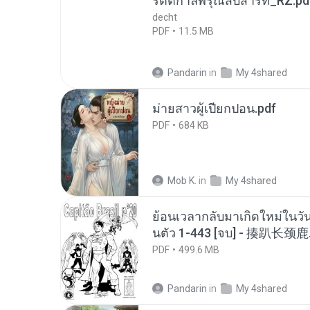
รัตติกาลพิรุณสิบสารท_RZ.pd
decht
PDF
11.5 MB
Pandarin
in
My 4shared
ม่ายสาวผู้เปียกปอน.pdf
PDF
684 KB
Mob K.
in
My 4shared
ย้อนเวลากลับมาเกิดใหม่ในวัน
นตัว 1-443 [จบ] - 揍趴长颈鹿
PDF
499.6 MB
Pandarin
in
My 4shared