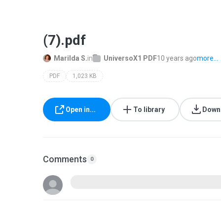
(7).pdf
Marilda S.
in
UniversoX1 PDF
10 years ago
more...
PDF
1,023 KB
Open in...
To library
Down
Comments
0