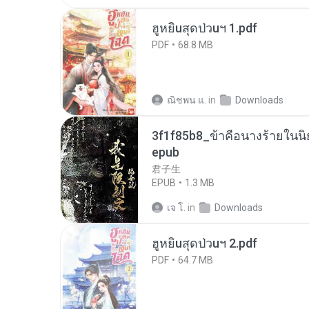
ฮูหยิuสุดป่วuฯ 1.pdf
PDF
68.8 MB
ณิชพน แ.
in
Downloads
3f1f85b8_ข้าคือนางร้ายในนิ
epub
君子生
EPUB
1.3 MB
เจ โ.
in
Downloads
ฮูหยิuสุดป่วuฯ 2.pdf
PDF
64.7 MB