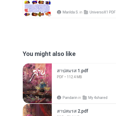
Marilda S.
in
UniversoX1 PDF
You might also like
สาปสมรส 1.pdf
PDF
112.4 MB
Pandarin
in
My 4shared
สาปสมรส 2.pdf