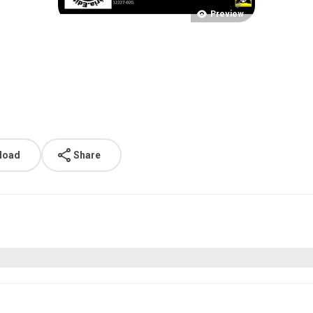
Preview
load
Share