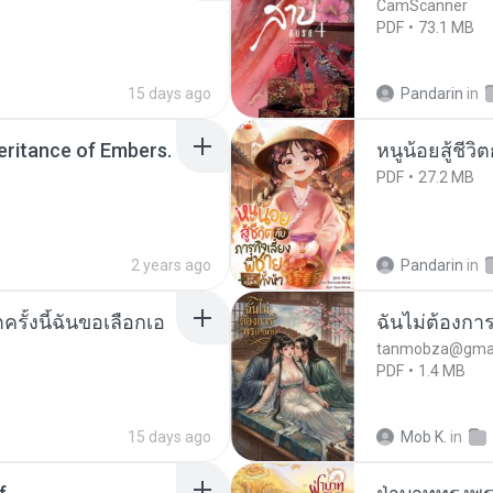
CamScanner
PDF
73.1 MB
15 days ago
Pandarin
in
heritance of Embers.
หนูน้อยสู้ชีวิ
PDF
27.2 MB
2 years ago
Pandarin
in
ครั้งนี้ฉันขอเลือกเอ
ฉันไม่ต้องการ
tanmobza@gmai
PDF
1.4 MB
15 days ago
Mob K.
in