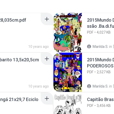
x28,035cm.pdf
2015Mundo DOS SUPER HEROIS da Terra x1.Mi
ssão .Ba.di.fu
PDF
4,027 KB
10 years ago
Marilda S.
in
barito 13,5x20,5cm
2015Mundo DOS SUPER HEROIS da Terra x1OS
PODEROSOS 
PDF
2,527 KB
10 years ago
Marilda S.
in
gá 21x29,7 Eciclo
Capitão Bras
PDF
3,456 KB