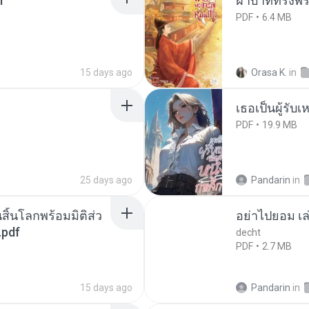
f
ฝ่าบาททรงพระ
PDF
6.4 MB
15 days ago
Orasa K.
in
เธอเป็นผู้รับ
PDF
19.9 MB
25 days ago
Pandarin
in
สิ้นโลกพร้อมมิติส่ว
อย่าไปยอม เล
.pdf
decht
PDF
2.7 MB
15 days ago
Pandarin
in