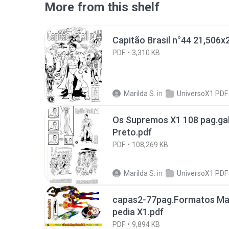
More from this shelf
Capitão Brasil n°44 21,506
PDF
3,310 KB
Marilda S.
in
UniversoX1 PDF
Os Supremos X1 108 pag.ga
Preto.pdf
PDF
108,269 KB
Marilda S.
in
UniversoX1 PDF
capas2-77pag.Formatos Man
pedia X1.pdf
PDF
9,894 KB