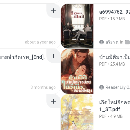
a6994762_9
PDF
15.7 MB
about a year ago
อริยา ด.
in
ยายจำกัดเรท_[End].
ข้ามมิติมาเป็
PDF
25.4 MB
3 months ago
Reader Lily O.
เกิดใหม่อีกคร
1_ST.pdf
PDF
4.9 MB