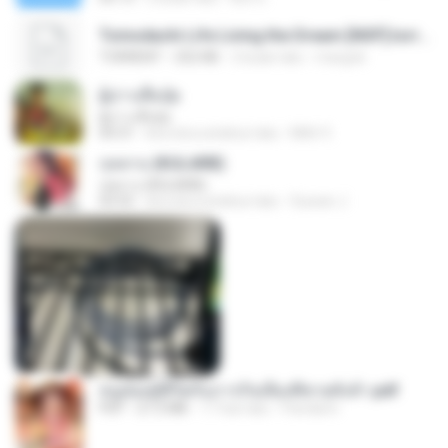
Tomodachi Life Living the Dream [NSP].torrent
TORRENT
252 KB
2 bulan lalu
margob
ผู้บ่าวเสื้อปุ๋ย
ผู้บ่าวเสื้อปุ๋ย
04:31
kira-kira setahun lalu
Mith 9.
กุหลาบ (KULARB)
กุหลาบ (KULARB)
03:55
kira-kira setahun lalu
Suwan J.
หนูน้อยสู้ชีวิตกับภารกิจเลี้ยงพี่ชายทั้งห้า.pdf
PDF
27.2 MB
17 hari lalu
Pandarin