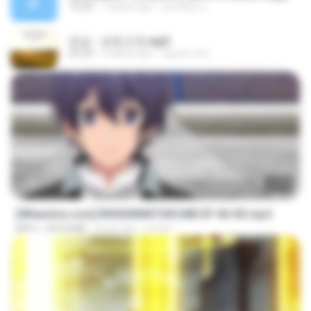
10:20
7 tahun lalu
อมรพันธ์ จ.
진성 - 보릿고개.mp3
03:34
4 tahun lalu
castor-trot
23:40
[Witanime.com] RKNGMNNTSRCMB EP 06 HD.mp4
MP4
294.8 MB
9 hari lalu
LOLKI