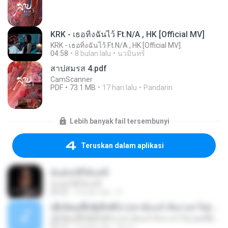
KRK - เธอทิ้งฉันไว้ Ft.N/A , HK [Official MV]
KRK - เธอทิ้งฉันไว้ Ft.N/A , HK [Official MV]
04:58
8 bulan lalu
นวมินทร์
สาปสมรส 4.pdf
CamScanner
PDF
73.1 MB
17 hari lalu
Pandarin
Lebih banyak fail tersembunyi
Teruskan dalam aplikasi
ฉันมันก็ดีได้แค่นี้
ฉันมันก็ดีได้แค่นี้
04:32
9 bulan lalu
D
ເຊົາຮ້ອງເຖົ້າຊິເອົາທໍ່ໃດ (เซาฮ้องเถ้าสิเอาเท่าใด) ບຸນເກີດ ຫນູຫ່ວງ ft. ໂສພາ ຈຸນທະລາ
ເຊົາຮ້ອງເຖົ້າຊິເອົາທໍ່ໃດ (เซาฮ้องเถ้าสิเอาเท่าใด) ບຸນເກີດ ຫນູຫ່ວງ ft. ໂສພາ ຈຸນທະລາ
05:13
2 bulan lalu
But G.