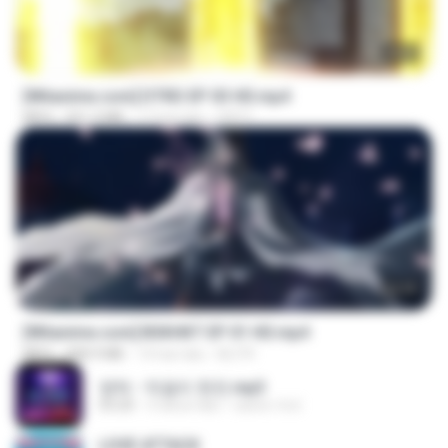
23:03
[Witanime.com] DTRD EP 03 HD.mp4
MP4
321.3 MB
17 hari lalu
DRTY
24:35
[Witanime.com] BSKHKT EP 01 HD.mp4
MP4
408.9 MB
14 hari lalu
BLITR
영탁 - 막걸리 한잔.mp3
03:20
3 tahun lalu
castor-trot
LOVE ATTACK