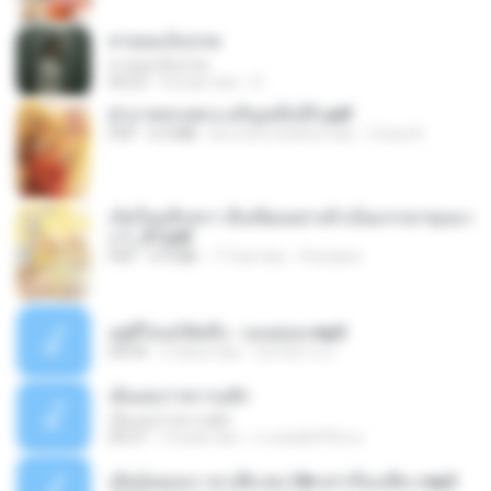
สายลมเจ็บปวด
สายลมเจ็บปวด
04:23
8 bulan lalu
D
ฝ่าบาททรงพระเจริญหมื่นปี1.pdf
PDF
6.4 MB
kira-kira setahun lalu
Orasa K.
เกิดใหม่อีกครา อี๋เหนียงอย่างข้าเป็นภรรยาขุนนา
ง 1_ST.pdf
PDF
4.9 MB
17 hari lalu
Pandarin
อยู่ที่ไหนก็คิดถึง - เมนทอล.mp3
04:34
2 tahun lalu
มันไม้สาย ม.
เอิ้นเธอว่าความฮัก
เอิ้นเธอว่าความฮัก
04:27
2 bulan lalu
ถามพ่อ&#39;พ ม.
เมียน้อยเหงา พาเสียวค่ะ18+เล่าเรื่องเสียว.mp3