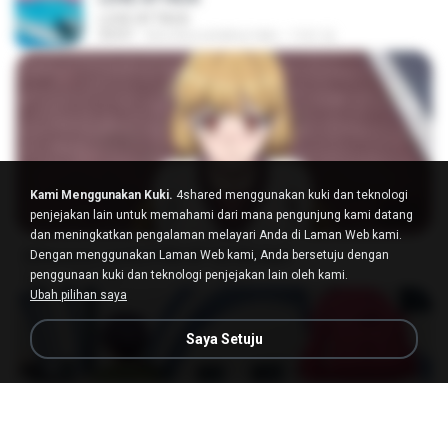
LOVE ATTACK
03:01
kira-kira setahun lalu
지빈 임.
Kami Menggunakan Kuki.
4shared menggunakan kuki dan teknologi
23:03
penjejakan lain untuk memahami dari mana pengunjung kami datang
dan meningkatkan pengalaman melayari Anda di Laman Web kami.
[Witanime.com] DTRD EP 04 HD.mp4
Dengan menggunakan Laman Web kami, Anda bersetuju dengan
penggunaan kuki dan teknologi penjejakan lain oleh kami.
MP4
279.0 MB
10 hari lalu
DRTY
Ubah pilihan saya
Saya Setuju