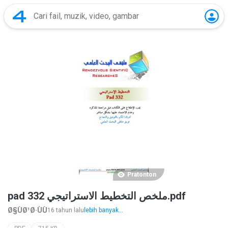
Pratonton
pad 332 ملخص التخطيط الاستراتيجي.pdf
Ø§ÙØ¹Ø·ÙÙ
16 tahun lalu
lebih banyak...