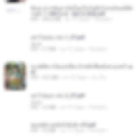
ย้อนเวลากลับมาเกิดใหม่ในวันสิ้นโลกพร้อมมิติส่
วนตัว 1-443 [จบ] - 揍趴长颈鹿.pdf
PDF
499.6 MB
vor 15 Tagen
Pandarin
อย่าไปยอม เล่ม 1_ST.pdf
decht
PDF
2.7 MB
vor 15 Tagen
Pandarin
ทะลุมิติมาเป็นแม่เลี้ยง ข้าพลิกฟื้นทั้งครอบครัว.p
df
PDF
42.5 MB
vor 18 Tagen
kp_fha
อย่าไปยอม เล่ม 2_ST.pdf
decht
PDF
2.5 MB
vor 15 Tagen
Pandarin
ฮ่องเต้ช่างคลั่งรักยิ่งนัก-ST.pdf
PDF
9.0 MB
vor 15 Tagen
Pandarin