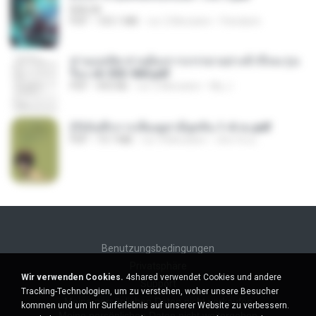
BAILIW
PDF
103.1 MB
vor 2 Monaten
Pandarin
ท่านแม่ทัพ ท่านต้องการภรรยาอย่างข้าถึงจะรุ่งเ
รือง ch 553-560.pdf
PDF
493 KB
vor 2 Monaten
My J.
(Y)บันทึกการเลี้ยงดูสามียุคหิน 1-4 จบ.pdf
PDF
19.7 MB
vor 4 Monaten
เลิฟ รักนะ
Benutzungsbedingungen
Privatsphäre
Wir verwenden Cookies.
4shared verwendet Cookies und andere
Support
Tracking-Technologien, um zu verstehen, woher unsere Besucher
Meine persönlichen Daten nicht verkaufen
kommen und um Ihr Surferlebnis auf unserer Website zu verbessern.
Meine persönlichen Daten nicht weitergeben