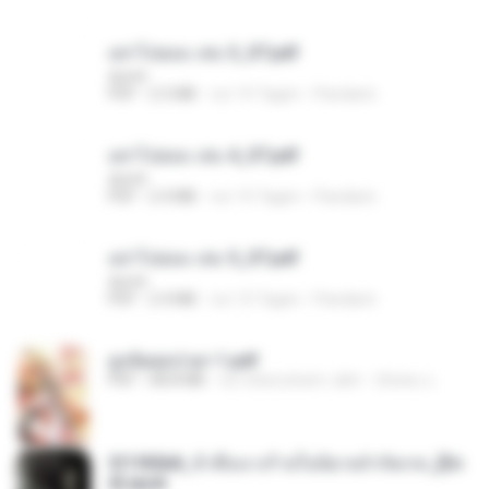
อย่าไปยอม เล่ม 3_ST.pdf
decht
PDF
2.5 MB
vor 15 Tagen
Pandarin
อย่าไปยอม เล่ม 4_ST.pdf
decht
PDF
2.4 MB
vor 15 Tagen
Pandarin
อย่าไปยอม เล่ม 5_ST.pdf
decht
PDF
2.4 MB
vor 15 Tagen
Pandarin
ฮูหยิuสุดป่วuฯ 1.pdf
PDF
68.8 MB
vor etwa einem Jahr
ณิชพน แ.
3f1f85b8_ข้าคือนางร้ายในนิยายจำกัดเรท_[En
d].epub