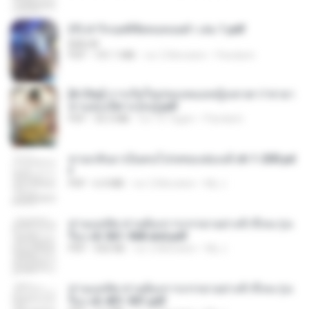
(Y) ฝ่าวิกฤตพิชิตหอคอยดำ เล่ม 1.pdf
BAILIW
PDF
101.1 MB
vor 2 Monaten
Pandarin
[A Chu] การเกิดใหม่ของหมอหญิงเทวดา l ชายา
ท่านอ๋องปีศาจ [จบ].pdf
PDF
35.5 MB
vor 15 Tagen
Pandarin
หวนกลับมาเป็นคนโปรดของฮ่องเต้ ch 1-200.pd
f
PDF
6.4 MB
vor 2 Monaten
My J.
ท่านแม่ทัพ ท่านต้องการภรรยาอย่างข้าถึงจะรุ่งเ
รือง ch 561-568 end.pdf
PDF
502 KB
vor 2 Monaten
My J.
ท่านแม่ทัพ ท่านต้องการภรรยาอย่างข้าถึงจะรุ่งเ
รือง ch 401-501.pdf