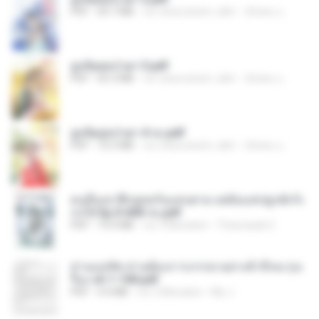
PDF
64.7 MB
vor etwa einem Jahr
ณิชพน แ.
ฮูหยิuสุดป่วuฯ 3.pdf
PDF
65.3 MB
vor etwa einem Jahr
ณิชพน แ.
ฮูหยิuสุดป่วuฯ 4 จบ.pdf
PDF
72.5 MB
vor etwa einem Jahr
ณิชพน แ.
คนอื่นเขาฝึกยุทธกันแทบตาย แต่ฉันแค่ปลูกผักก็เ
ก่งได้ Ep.0-600 จบ.pdf
PDF
19.0 MB
vor 3 Monaten
Theerasak G.
ท่านแม่ทัพ ท่านต้องการภรรยาอย่างข้าถึงจะรุ่งเ
รือง ch 1-100.pdf
PDF
4.4 MB
vor 2 Monaten
My J.