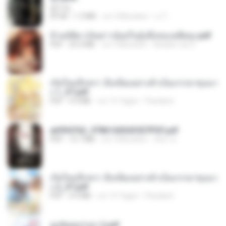
君子生
EPUB
1.3 MB
vor 3 Monaten
เจ โ.
ข้ามมิติมาเป็นสาวน้อยในอุ้งมือของอดีตลุง.pdf
PDF
25.4 MB
vor 3 Monaten
Reader Lily O.
เกิดใหม่อีกครา อี๋เหนียงอย่างข้าเป็นภรรยาขุนนา
ง 1_ST.pdf
PDF
4.9 MB
vor 15 Tagen
Pandarin
a6994762_9786160043507PDF.pdf
PDF
15.7 MB
vor 3 Monaten
อริยา ด.
เกิดใหม่อีกครา อี๋เหนียงอย่างข้าเป็นภรรยาขุนนา
ง 2_ST.pdf
PDF
4.9 MB
vor 15 Tagen
Pandarin
ฮูหยิuสุดป่วuฯ 2.pdf