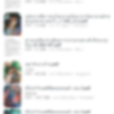
PDF
3.6 MB
vor 2 Monaten
My J.
หลังจากพี่สาวคนโตกลายเป็นทาส รัชทายาทตำห
นักบูรพาตาแดงก่ำ_1-242_(จบ).pdf
PDF
9.3 MB
vor 15 Tagen
Pandarin
ท่านแม่ทัพ ท่านต้องการภรรยาอย่างข้าถึงจะรุ่งเ
รือง ch 502-551.pdf
PDF
3.1 MB
vor 2 Monaten
My J.
หย่ารักนางร้าย.pdf
1234
PDF
692 KB
vor 3 Monaten
yingyai S.
(Y) ฝ่าวิกฤตพิชิตหอคอยดำ เล่ม 2.pdf
BAILIW
PDF
109.7 MB
vor 2 Monaten
Pandarin
(Y) ฝ่าวิกฤตพิชิตหอคอยดำ เล่ม 3.pdf