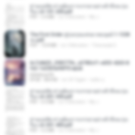
ท่านแม่ทัพ ท่านต้องการภรรยาอย่างข้าถึงจะรุ่งเ
รือง ch 101-200.pdf
PDF
5.4 MB
vor 2 Monaten
My J.
The First Order สู่รุ่งอรุณแห่งมวลมนุษย์ 1-1328
จบ.pdf
PDF
72.8 MB
vor 3 Monaten
Theerasak G.
6c7c8d33_3f85779c_e3783cf1-e033-4265-8
fe2-1e23b5a9dff0.epub
littlebbear96
EPUB
804 KB
vor 24 Tagen
ทอฝัน ม.
ท่านแม่ทัพ ท่านต้องการภรรยาอย่างข้าถึงจะรุ่งเ
รือง ch 201-300.pdf
PDF
6.5 MB
vor 2 Monaten
My J.
ท่านแม่ทัพ ท่านต้องการภรรยาอย่างข้าถึงจะรุ่งเ
รือง ch 301-400.pdf
PDF
5.2 MB
vor 2 Monaten
My J.