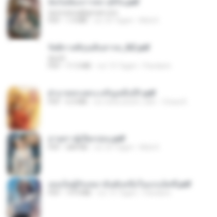
ฉันไม่ต้องการพร สุจิรัน.pdf
tanmobza@gmail.com
PDF
1.4 MB
vor 24 Tagen
Mob K.
รัตติกาลพิรุณสิบสารท_RZ.pdf
decht
PDF
11.5 MB
vor 15 Tagen
Pandarin
ฝ่าบาททรงพระเจริญหมื่นปี1.pdf
PDF
6.4 MB
vor etwa einem Jahr
Orasa K.
ม่ายสาวผู้เปียกปอน.pdf
PDF
684 KB
vor 25 Tagen
Mob K.
เธอเป็นผู้รับเหมาอันดับหนึ่งในแกแล็คซี่.pdf
PDF
19.9 MB
vor 15 Tagen
Pandarin