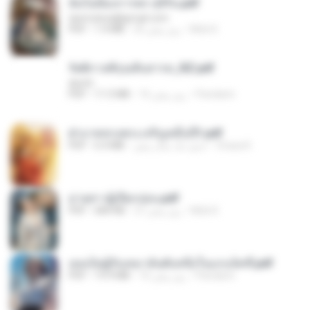
ฉันไม่ต้องการพร สุจิรัน.pdf
tanmobza@gmail.com
Mob K.
25 روز پیش
1.4 MB
PDF
รัตติกาลพิรุณสิบสารท_RZ.pdf
decht
Pandarin
16 روز پیش
11.5 MB
PDF
ฝ่าบาททรงพระเจริญหมื่นปี1.pdf
Orasa K.
حدود یک سال پیش
6.4 MB
PDF
ม่ายสาวผู้เปียกปอน.pdf
Mob K.
27 روز پیش
684 KB
PDF
เธอเป็นผู้รับเหมาอันดับหนึ่งในแกแล็คซี่.pdf
Pandarin
16 روز پیش
19.9 MB
PDF