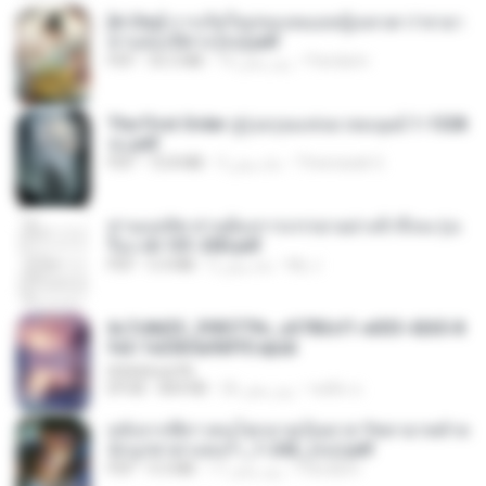
[A Chu] การเกิดใหม่ของหมอหญิงเทวดา l ชายา
ท่านอ๋องปีศาจ [จบ].pdf
Pandarin
16 روز پیش
35.5 MB
PDF
The First Order สู่รุ่งอรุณแห่งมวลมนุษย์ 1-1328
จบ.pdf
Theerasak G.
3 ماه پیش
72.8 MB
PDF
ท่านแม่ทัพ ท่านต้องการภรรยาอย่างข้าถึงจะรุ่งเ
รือง ch 101-200.pdf
My J.
2 ماه پیش
5.4 MB
PDF
6c7c8d33_3f85779c_e3783cf1-e033-4265-8
fe2-1e23b5a9dff0.epub
littlebbear96
ทอฝัน ม.
26 روز پیش
804 KB
EPUB
หลังจากพี่สาวคนโตกลายเป็นทาส รัชทายาทตำห
นักบูรพาตาแดงก่ำ_1-242_(จบ).pdf
Pandarin
17 روز پیش
9.3 MB
PDF