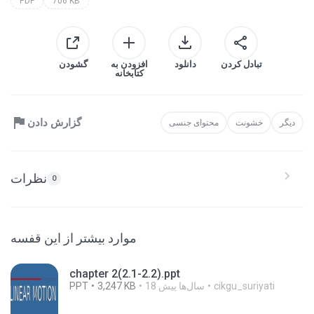
PDF
706 KB
تبادل کردن
دانلود
افزودن به
گشودن
کتابخانه
گزارش دادن
دیگر
خشونت
محتوای جنسی
نظرات
0
موارد بیشتر از این قفسه
chapter 2(2.1-2.2).ppt
cikgu_suriyati
18 سال‌ها پیش
3,247 KB
PPT