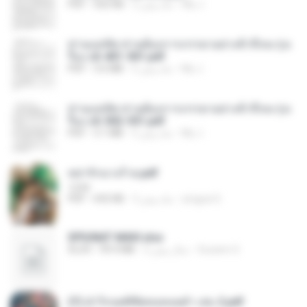
My J.
2 ماه پیش
502 KB
PDF
ท่านแม่ทัพ ท่านต้องการภรรยาอย่างข้าถึงจะรุ่งเ
รือง ch 401-501.pdf
My J.
2 ماه پیش
3.6 MB
PDF
ท่านแม่ทัพ ท่านต้องการภรรยาอย่างข้าถึงจะรุ่งเ
รือง ch 502-551.pdf
My J.
2 ماه پیش
3.1 MB
PDF
หย่ารักนางร้าย.pdf
1234
yingyai S.
3 ماه پیش
692 KB
PDF
SPIUNAT MAVI.xlsx
Susann S.
2 سال پیش
99.4 MB
XLSX
(Y) ฝ่าวิกฤตพิชิตหอคอยดำ เล่ม 2.pdf