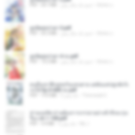
ณิชพน แ.
حدود یک سال پیش
64.7 MB
PDF
ฮูหยิuสุดป่วuฯ 3.pdf
ณิชพน แ.
حدود یک سال پیش
65.3 MB
PDF
ฮูหยิuสุดป่วuฯ 4 จบ.pdf
ณิชพน แ.
حدود یک سال پیش
72.5 MB
PDF
คนอื่นเขาฝึกยุทธกันแทบตาย แต่ฉันแค่ปลูกผักก็เ
ก่งได้ Ep.0-600 จบ.pdf
Theerasak G.
3 ماه پیش
19.0 MB
PDF
ท่านแม่ทัพ ท่านต้องการภรรยาอย่างข้าถึงจะรุ่งเ
รือง ch 1-100.pdf
My J.
2 ماه پیش
4.4 MB
PDF