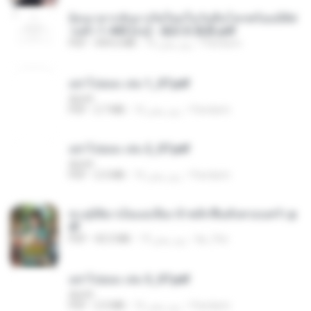
ย้อนเวลากลับมาเกิดใหม่ในวันสิ้นโลกพร้อมมิติส่
วนตัว 1-443 [จบ] - 揍趴长颈鹿.pdf
Pandarin
16 روز پیش
499.6 MB
PDF
อย่าไปยอม เล่ม 1_ST.pdf
decht
Pandarin
16 روز پیش
2.7 MB
PDF
อย่าไปยอม เล่ม 2_ST.pdf
decht
Pandarin
16 روز پیش
2.5 MB
PDF
ทะลุมิติมาเป็นแม่เลี้ยง ข้าพลิกฟื้นทั้งครอบครัว.p
df
kp_fha
19 روز پیش
42.5 MB
PDF
อย่าไปยอม เล่ม 3_ST.pdf
decht
Pandarin
16 روز پیش
2.5 MB
PDF