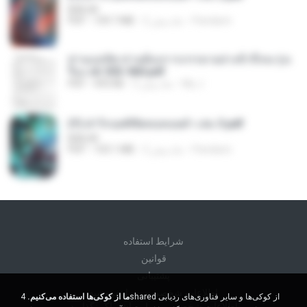
BAILIW
Pandarin
2 ماه پیش
109.7 MB
PDF
ท่านแม่ทัพ ท่านต้องการภรรยาอย่างข้าถึงจะรุ่งเ
รือง ch 553-560.pdf
My J.
2 ماه پیش
493 KB
PDF
(Y) ฝ่าวิกฤตพิชิตหอคอยดำ เล่ม 3.pdf
BAILIW
Pandarin
2 ماه پیش
103.1 MB
PDF
شرايط استفاده
قوانين
پشتیبانی
اطلاعات شخصی من را نفروشید
ما از کوکی‌ها استفاده می‌کنیم.
4shared از کوکی‌ها و سایر فناوری‌های ردیابی
اطلاعات شخصی من را به اشتراک نگذارید