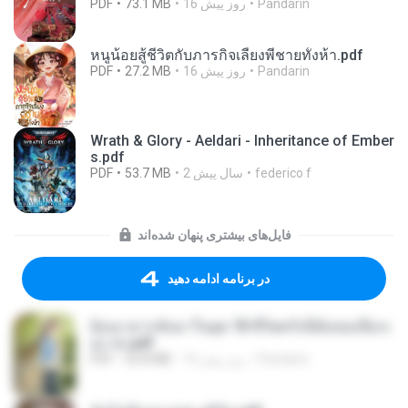
Pandarin
16 روز پیش
73.1 MB
PDF
หนูน้อยสู้ชีวิตกับภารกิจเลี้ยงพี่ชายทั้งห้า.pdf
Pandarin
16 روز پیش
27.2 MB
PDF
Wrath & Glory - Aeldari - Inheritance of Ember
s.pdf
federico f
2 سال پیش
53.7 MB
PDF
فایل‌های بیشتری پنهان شده‌اند
در برنامه ادامه دهید
ย้อนเวลากลับมาในยุค 70 ชีวิตครั้งนี้ฉันขอเลือกเ
อง จบ.pdf
Pandarin
16 روز پیش
32.8 MB
PDF