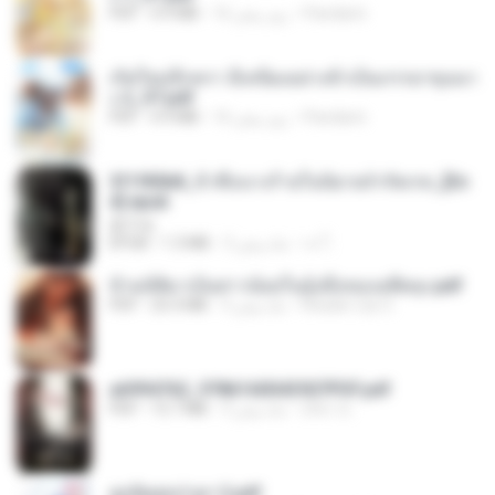
Pandarin
16 روز پیش
4.9 MB
PDF
เกิดใหม่อีกครา อี๋เหนียงอย่างข้าเป็นภรรยาขุนนา
ง 2_ST.pdf
Pandarin
16 روز پیش
4.9 MB
PDF
3f1f85b8_ข้าคือนางร้ายในนิยายจำกัดเรท_[En
d].epub
君子生
เจ โ.
3 ماه پیش
1.3 MB
EPUB
ข้ามมิติมาเป็นสาวน้อยในอุ้งมือของอดีตลุง.pdf
Reader Lily O.
3 ماه پیش
25.4 MB
PDF
a6994762_9786160043507PDF.pdf
อริยา ด.
3 ماه پیش
15.7 MB
PDF
ฮูหยิuสุดป่วuฯ 2.pdf