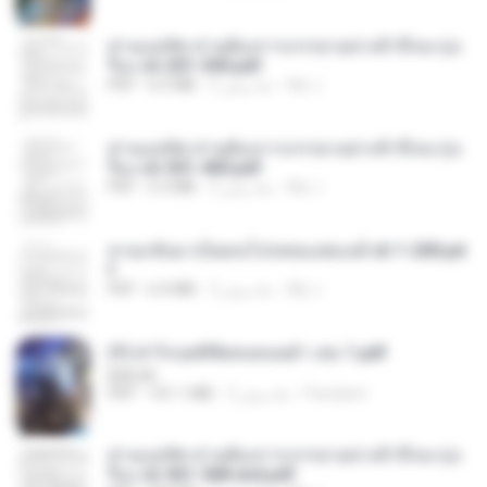
ท่านแม่ทัพ ท่านต้องการภรรยาอย่างข้าถึงจะรุ่งเ
รือง ch 201-300.pdf
My J.
2 ماه پیش
6.5 MB
PDF
ท่านแม่ทัพ ท่านต้องการภรรยาอย่างข้าถึงจะรุ่งเ
รือง ch 301-400.pdf
My J.
2 ماه پیش
5.2 MB
PDF
หวนกลับมาเป็นคนโปรดของฮ่องเต้ ch 1-200.pd
f
My J.
2 ماه پیش
6.4 MB
PDF
(Y) ฝ่าวิกฤตพิชิตหอคอยดำ เล่ม 1.pdf
BAILIW
Pandarin
2 ماه پیش
101.1 MB
PDF
ท่านแม่ทัพ ท่านต้องการภรรยาอย่างข้าถึงจะรุ่งเ
รือง ch 561-568 end.pdf