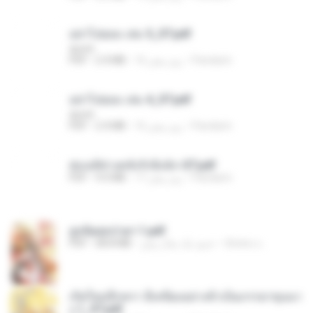
อย่าไปยอม เล่ม 5_ST.pdf
decht
Pandarin
16 روز پیش
2.4 MB
PDF
อย่าไปยอม เล่ม 4_ST.pdf
decht
Pandarin
16 روز پیش
2.4 MB
PDF
ฮ่องเต้ช่างคลั่งรักยิ่งนัก-ST.pdf
Pandarin
17 روز پیش
9.0 MB
PDF
ฮูหยิuสุดป่วuฯ 1.pdf
ณิชพน แ.
حدود یک سال پیش
68.8 MB
PDF
เกิดใหม่อีกครา อี๋เหนียงอย่างข้าเป็นภรรยาขุนนา
ง 1_ST.pdf