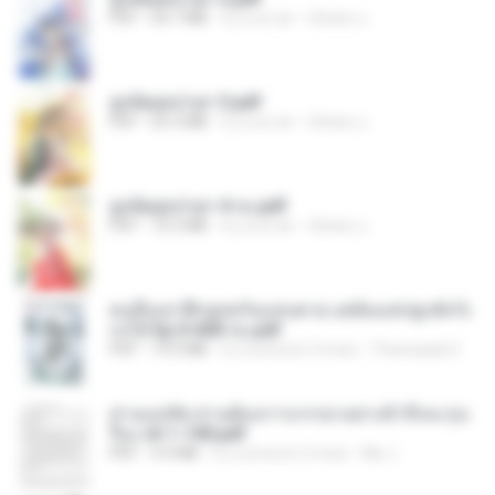
PDF
64.7 MB
il y a un an
ณิชพน แ.
ฮูหยิuสุดป่วuฯ 3.pdf
PDF
65.3 MB
il y a un an
ณิชพน แ.
ฮูหยิuสุดป่วuฯ 4 จบ.pdf
PDF
72.5 MB
il y a un an
ณิชพน แ.
คนอื่นเขาฝึกยุทธกันแทบตาย แต่ฉันแค่ปลูกผักก็เ
ก่งได้ Ep.0-600 จบ.pdf
PDF
19.0 MB
il y a environ 3 mois
Theerasak G.
ท่านแม่ทัพ ท่านต้องการภรรยาอย่างข้าถึงจะรุ่งเ
รือง ch 1-100.pdf
PDF
4.4 MB
il y a environ 2 mois
My J.