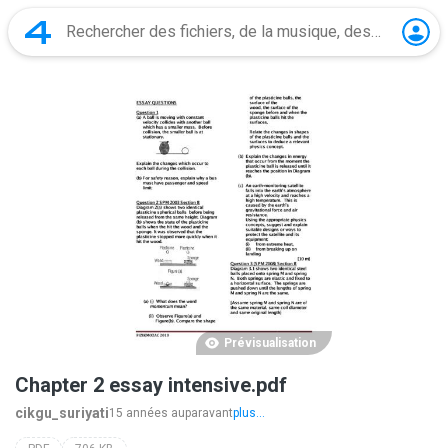
Prévisualisation
Chapter 2 essay intensive.pdf
cikgu_suriyati
15 années auparavant
plus...