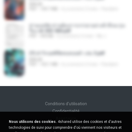
BAILIW
PDF
109.7 MB
il y a environ 2 mois
Pandarin
ท่านแม่ทัพ ท่านต้องการภรรยาอย่างข้าถึงจะรุ่งเ
รือง ch 553-560.pdf
PDF
493 KB
il y a environ 2 mois
My J.
(Y) ฝ่าวิกฤตพิชิตหอคอยดำ เล่ม 3.pdf
BAILIW
PDF
103.1 MB
il y a environ 2 mois
Pandarin
Conditions d'utilisation
Confidentialité
Assistance
Nous utilisons des cookies.
4shared utilise des cookies et d'autres
Ne vendez pas mes informations personnelles
technologies de suivi pour comprendre d'où viennent nos visiteurs et
Ne pas partager mes informations personnelles