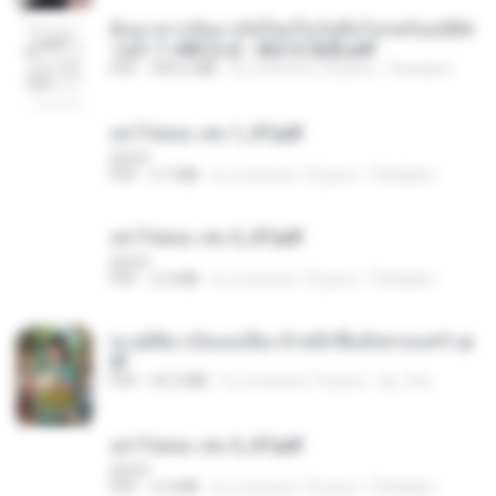
ย้อนเวลากลับมาเกิดใหม่ในวันสิ้นโลกพร้อมมิติส่
วนตัว 1-443 [จบ] - 揍趴长颈鹿.pdf
PDF
499.6 MB
il y a environ 16 jours
Pandarin
อย่าไปยอม เล่ม 1_ST.pdf
decht
PDF
2.7 MB
il y a environ 16 jours
Pandarin
อย่าไปยอม เล่ม 2_ST.pdf
decht
PDF
2.5 MB
il y a environ 16 jours
Pandarin
ทะลุมิติมาเป็นแม่เลี้ยง ข้าพลิกฟื้นทั้งครอบครัว.p
df
PDF
42.5 MB
il y a environ 19 jours
kp_fha
อย่าไปยอม เล่ม 3_ST.pdf
decht
PDF
2.5 MB
il y a environ 16 jours
Pandarin