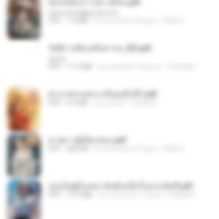
ฉันไม่ต้องการพร สุจิรัน.pdf
tanmobza@gmail.com
PDF
1.4 MB
il y a environ 25 jours
Mob K.
รัตติกาลพิรุณสิบสารท_RZ.pdf
decht
PDF
11.5 MB
il y a environ 16 jours
Pandarin
ฝ่าบาททรงพระเจริญหมื่นปี1.pdf
PDF
6.4 MB
il y a un an
Orasa K.
ม่ายสาวผู้เปียกปอน.pdf
PDF
684 KB
il y a environ 27 jours
Mob K.
เธอเป็นผู้รับเหมาอันดับหนึ่งในแกแล็คซี่.pdf
PDF
19.9 MB
il y a environ 17 jours
Pandarin