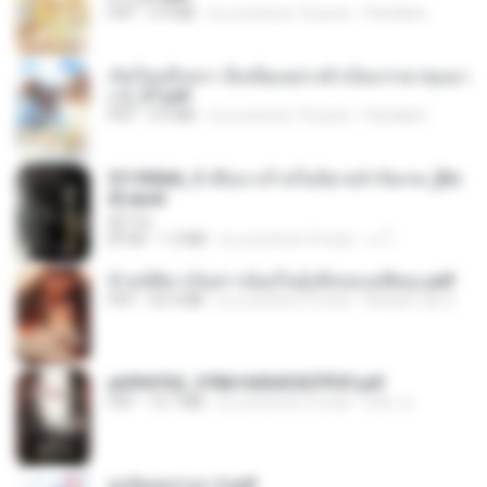
PDF
4.9 MB
il y a environ 16 jours
Pandarin
เกิดใหม่อีกครา อี๋เหนียงอย่างข้าเป็นภรรยาขุนนา
ง 2_ST.pdf
PDF
4.9 MB
il y a environ 16 jours
Pandarin
3f1f85b8_ข้าคือนางร้ายในนิยายจำกัดเรท_[En
d].epub
君子生
EPUB
1.3 MB
il y a environ 3 mois
เจ โ.
ข้ามมิติมาเป็นสาวน้อยในอุ้งมือของอดีตลุง.pdf
PDF
25.4 MB
il y a environ 3 mois
Reader Lily O.
a6994762_9786160043507PDF.pdf
PDF
15.7 MB
il y a environ 3 mois
อริยา ด.
ฮูหยิuสุดป่วuฯ 2.pdf