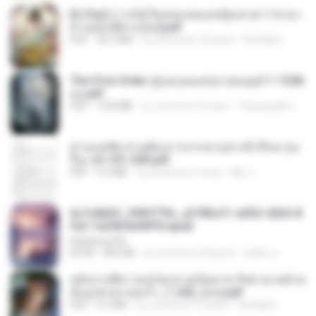
[A Chu] การเกิดใหม่ของหมอหญิงเทวดา l ชายา
ท่านอ๋องปีศาจ [จบ].pdf
PDF
35.5 MB
il y a environ 16 jours
Pandarin
The First Order สู่รุ่งอรุณแห่งมวลมนุษย์ 1-1328
จบ.pdf
PDF
72.8 MB
il y a environ 3 mois
Theerasak G.
ท่านแม่ทัพ ท่านต้องการภรรยาอย่างข้าถึงจะรุ่งเ
รือง ch 101-200.pdf
PDF
5.4 MB
il y a environ 2 mois
My J.
6c7c8d33_3f85779c_e3783cf1-e033-4265-8
fe2-1e23b5a9dff0.epub
littlebbear96
EPUB
804 KB
il y a environ 26 jours
ทอฝัน ม.
หลังจากพี่สาวคนโตกลายเป็นทาส รัชทายาทตำห
นักบูรพาตาแดงก่ำ_1-242_(จบ).pdf
PDF
9.3 MB
il y a environ 17 jours
Pandarin