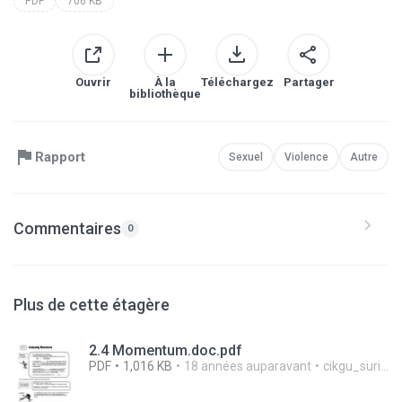
PDF
706 KB
Ouvrir
À la
Téléchargez
Partager
bibliothèque
Rapport
Sexuel
Violence
Autre
Commentaires
0
Plus de cette étagère
2.4 Momentum.doc.pdf
PDF
1,016 KB
18 années auparavant
cikgu_suriyati