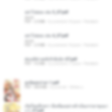
อย่าไปยอม เล่ม 5_ST.pdf
decht
PDF
2.4 MB
il y a environ 16 jours
Pandarin
อย่าไปยอม เล่ม 4_ST.pdf
decht
PDF
2.4 MB
il y a environ 16 jours
Pandarin
ฮ่องเต้ช่างคลั่งรักยิ่งนัก-ST.pdf
PDF
9.0 MB
il y a environ 17 jours
Pandarin
ฮูหยิuสุดป่วuฯ 1.pdf
PDF
68.8 MB
il y a un an
ณิชพน แ.
เกิดใหม่อีกครา อี๋เหนียงอย่างข้าเป็นภรรยาขุนนา
ง 1_ST.pdf