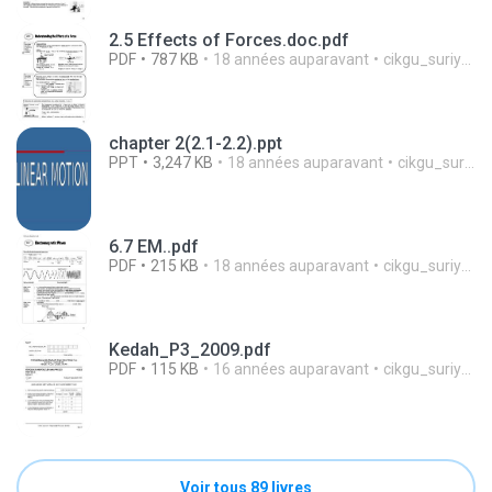
2.5 Effects of Forces.doc.pdf
PDF
787 KB
18 années auparavant
cikgu_suriyati
chapter 2(2.1-2.2).ppt
PPT
3,247 KB
18 années auparavant
cikgu_suriyati
6.7 EM..pdf
PDF
215 KB
18 années auparavant
cikgu_suriyati
Kedah_P3_2009.pdf
PDF
115 KB
16 années auparavant
cikgu_suriyati
Voir tous 89 livres