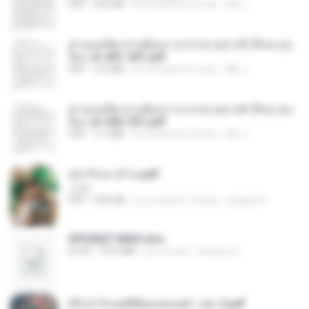
PDF
502 KB
il y a environ 2 mois
My J.
ท่านแม่ทัพ ท่านต้องการภรรยาอย่างข้าถึงจะรุ่งเ
รือง ch 401-501.pdf
PDF
3.6 MB
il y a environ 2 mois
My J.
ท่านแม่ทัพ ท่านต้องการภรรยาอย่างข้าถึงจะรุ่งเ
รือง ch 502-551.pdf
PDF
3.1 MB
il y a environ 2 mois
My J.
หย่ารักนางร้าย.pdf
1234
PDF
692 KB
il y a environ 3 mois
yingyai S.
SPIUNAT MAVI.xlsx
XLSX
99.4 MB
il y a 2 ans
Susann S.
(Y) ฝ่าวิกฤตพิชิตหอคอยดำ เล่ม 2.pdf