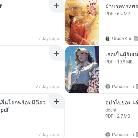
f
ฝ่าบาททรงพระ
PDF
6.4 MB
17 days ago
Orasa K.
in
เธอเป็นผู้รับ
PDF
19.9 MB
27 days ago
Pandarin
in
สิ้นโลกพร้อมมิติส่ว
อย่าไปยอม เล
.pdf
decht
PDF
2.7 MB
17 days ago
Pandarin
in