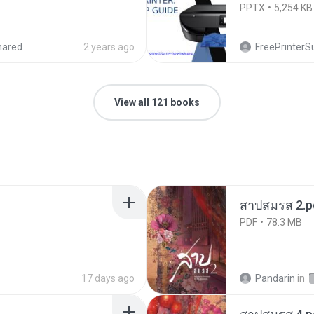
PPTX
5,254 KB
hared
2 years ago
FreePrinterS
View all 121 books
สาปสมรส 2.p
PDF
78.3 MB
17 days ago
Pandarin
in