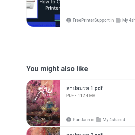
FreePrinterSupport
in
My 4s
You might also like
สาปสมรส 1.pdf
PDF
112.4 MB
Pandarin
in
My 4shared