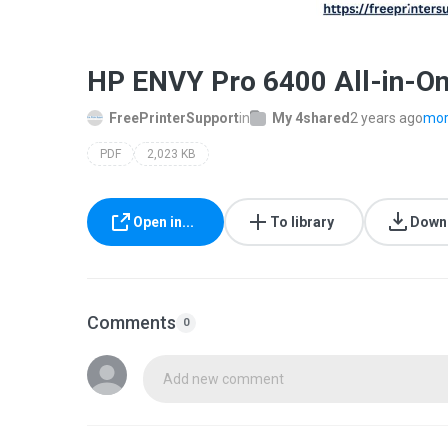
HP ENVY Pro 6400 All-in-One
FreePrinterSupport
in
My 4shared
2 years ago
more
PDF
2,023 KB
Open in...
To library
Down
Comments
0
Add new comment