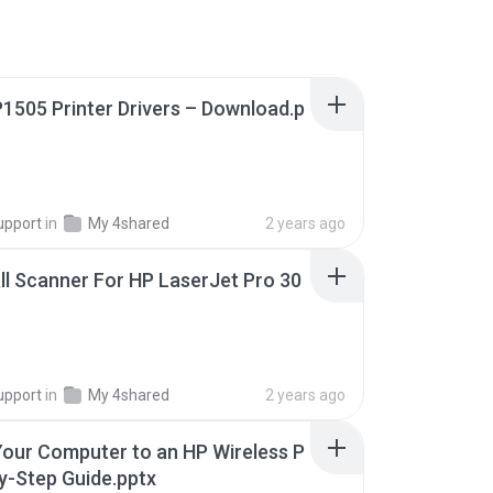
P1505 Printer Drivers – Download.p
upport
in
My 4shared
2 years ago
ll Scanner For HP LaserJet Pro 30
upport
in
My 4shared
2 years ago
our Computer to an HP Wireless P
by-Step Guide.pptx