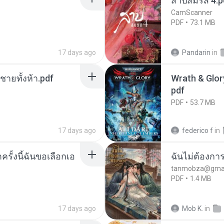
สาปสมรส 4.p
CamScanner
PDF
73.1 MB
17 days ago
Pandarin
in
ี่ชายทั้งห้า.pdf
Wrath & Glory
pdf
PDF
53.7 MB
17 days ago
federico f
in
ครั้งนี้ฉันขอเลือกเอ
ฉันไม่ต้องการ
tanmobza@gmai
PDF
1.4 MB
17 days ago
Mob K.
in