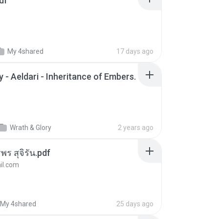
df
My 4shared
17 days ago
 - Aeldari - Inheritance of Embers.
Wrath & Glory
2 years ago
พร สุจิรัน.pdf
l.com
My 4shared
25 days ago