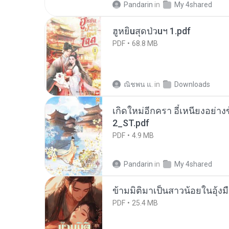
Pandarin
in
My 4shared
ฮูหยิuสุดป่วuฯ 1.pdf
PDF
68.8 MB
ณิชพน แ.
in
Downloads
เกิดใหม่อีกครา อี๋เหนียงอย่า
2_ST.pdf
PDF
4.9 MB
Pandarin
in
My 4shared
ข้ามมิติมาเป็นสาวน้อยในอุ้งม
PDF
25.4 MB