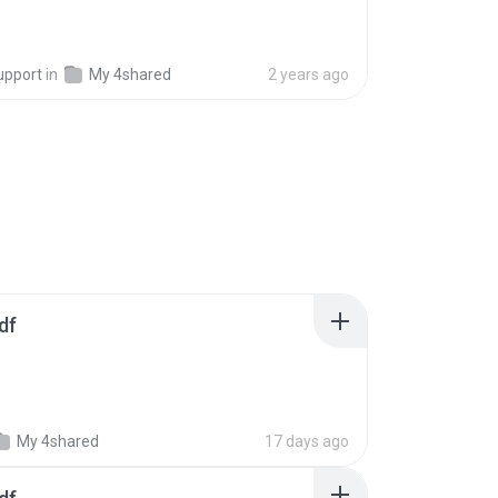
upport
in
My 4shared
2 years ago
df
My 4shared
17 days ago