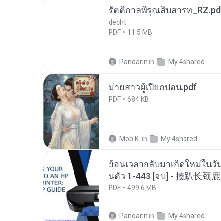
รัตติกาลพิรุณสิบสารท_RZ.pd
decht
PDF
11.5 MB
Pandarin
in
My 4shared
ม่ายสาวผู้เปียกปอน.pdf
PDF
684 KB
Mob K.
in
My 4shared
ย้อนเวลากลับมาเกิดใหม่ในวัน
นตัว 1-443 [จบ] - 揍趴长颈鹿
PDF
499.6 MB
Pandarin
in
My 4shared