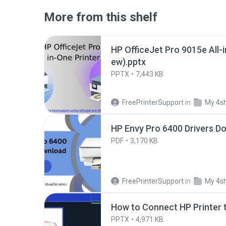
More from this shelf
HP OfficeJet Pro 9015e All-i
ew).pptx
PPTX
7,443 KB
FreePrinterSupport
in
My 4s
HP Envy Pro 6400 Drivers D
PDF
3,170 KB
FreePrinterSupport
in
My 4s
How to Connect HP Printer t
PPTX
4,971 KB