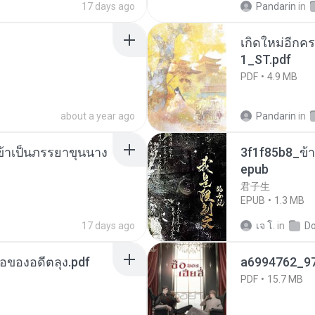
17 days ago
Pandarin
in
เกิดใหม่อีกคร
1_ST.pdf
PDF
4.9 MB
about a year ago
Pandarin
in
งข้าเป็นภรรยาขุนนาง
3f1f85b8_ข้า
epub
君子生
EPUB
1.3 MB
17 days ago
เจ โ.
in
D
ือของอดีตลุง.pdf
a6994762_9
PDF
15.7 MB