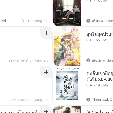
PDF
15.7 MB
ared
3 bulan yang lalu
อริยา ด.
dala
ฮูหยิuสุดป่วu
PDF
65.3 MB
sekitar setahun yang lalu
ณิชพน แ.
dal
คนอื่นเขาฝึกย
งได้ Ep.0-600
PDF
19.0 MB
sekitar setahun yang lalu
Theerasak G.
ย่างข้าถึงจะรุ่งเรือ
[A Chu] การเ