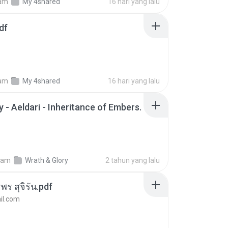
am
My 4shared
16 hari yang lalu
df
am
My 4shared
16 hari yang lalu
 - Aeldari - Inheritance of Embers.
lam
Wrath & Glory
2 tahun yang lalu
พร สุจิรัน.pdf
l.com