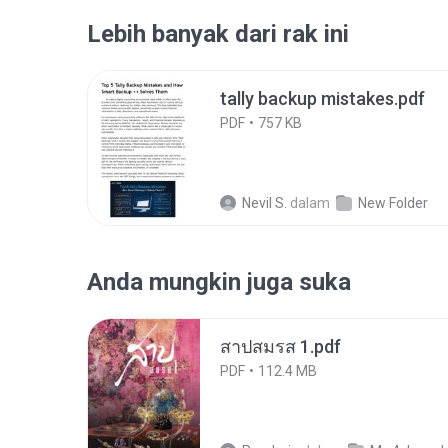
Lebih banyak dari rak ini
tally backup mistakes.pdf
PDF
757 KB
Nevil S.
dalam
New Folder
Anda mungkin juga suka
สาปสมรส 1.pdf
PDF
112.4 MB