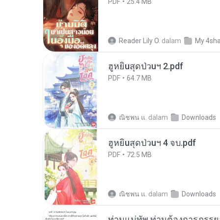
PDF
25.4 MB
Reader Lily O.
dalam
My 4sh
ฮูหยิuสุดป่วuฯ 2.pdf
PDF
64.7 MB
ณิชพน แ.
dalam
Downloads
ฮูหยิuสุดป่วuฯ 4 จบ.pdf
PDF
72.5 MB
ณิชพน แ.
dalam
Downloads
ท่านแม่ทัพ ท่านต้องการภรรยาอ