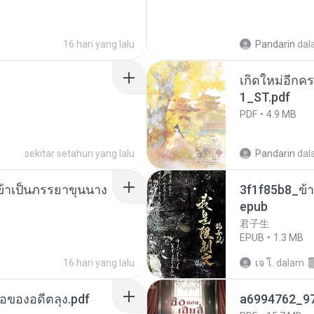
16 hari yang lalu
Pandarin
dal
เกิดใหม่อีกคร
1_ST.pdf
PDF
4.9 MB
sekitar setahun yang lalu
Pandarin
dal
งข้าเป็นภรรยาขุนนาง
3f1f85b8_ข้า
epub
君子生
EPUB
1.3 MB
16 hari yang lalu
เจ โ.
dalam
ือของอดีตลุง.pdf
a6994762_9