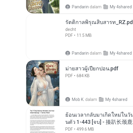
Pandarin
dalam
My 4shared
รัตติกาลพิรุณสิบสารท_RZ.pd
decht
PDF
11.5 MB
Pandarin
dalam
My 4shared
ม่ายสาวผู้เปียกปอน.pdf
PDF
684 KB
Mob K.
dalam
My 4shared
ย้อนเวลากลับมาเกิดใหม่ในวัน
นตัว 1-443 [จบ] - 揍趴长颈鹿
PDF
499.6 MB