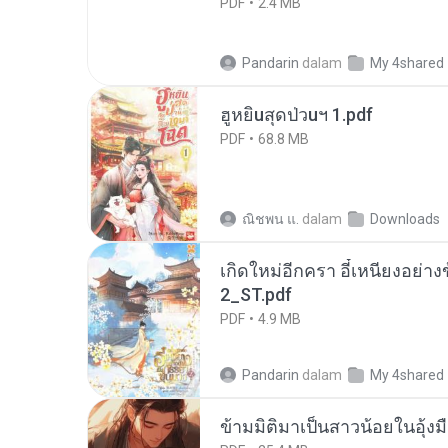
PDF
2.4 MB
Pandarin
dalam
My 4shared
ฮูหยิuสุดป่วuฯ 1.pdf
PDF
68.8 MB
ณิชพน แ.
dalam
Downloads
เกิดใหม่อีกครา อี๋เหนียงอย่า
2_ST.pdf
PDF
4.9 MB
Pandarin
dalam
My 4shared
ข้ามมิติมาเป็นสาวน้อยในอุ้งม