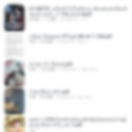
6118073f_หลังเข้าไปในนิยาย_ฉันแย่งแสงจันทร์
ของนางเอก_1-154_(จบ).epub
EPUB
1.1 MB
3 mesi fa
เจ โ.
กลับมาง้อคุณสามีในยุค 80 ch 1-100.pdf
PDF
4.2 MB
2 mesi fa
My J.
ฆ่าหมาป่า 5 (จบ).pdf
PDF
10.4 MB
5 mesi fa
เลิฟ รักนะ
กรุ่นกลิ่นอายรัก.pdf
PDF
8.3 MB
6 mesi fa
kp_fha
ยุทธการพิชิตวังหลังฉบับองค์หญิงน้อยจอมป่วนผู้
ถูกญาติๆอ่านใจ_จบ-1.pdf
Lilly