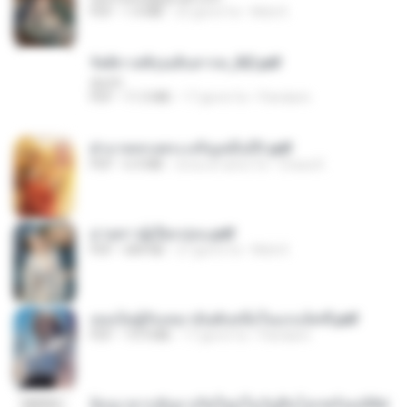
PDF
1.4 MB
25 giorni fa
Mob K.
รัตติกาลพิรุณสิบสารท_RZ.pdf
decht
PDF
11.5 MB
17 giorni fa
Pandarin
ฝ่าบาททรงพระเจริญหมื่นปี1.pdf
PDF
6.4 MB
circa un anno fa
Orasa K.
ม่ายสาวผู้เปียกปอน.pdf
PDF
684 KB
27 giorni fa
Mob K.
เธอเป็นผู้รับเหมาอันดับหนึ่งในแกแล็คซี่.pdf
PDF
19.9 MB
17 giorni fa
Pandarin
ย้อนเวลากลับมาเกิดใหม่ในวันสิ้นโลกพร้อมมิติส่