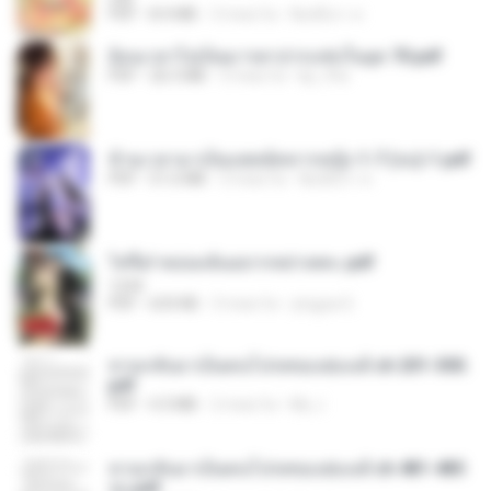
PDF
8.4 MB
3 mesi fa
พิมพ์นิภา ส.
ย้อนเวลาไปเป็นมารดาปากแซ่บในยุค 70.pdf
PDF
26.5 MB
3 mesi fa
kp_fha
ข้ามเวลามาเป็นแพทย์ทหารหญิง 1-7 (จบ)-1.pdf
PDF
51.6 MB
3 mesi fa
พิมพ์นิภา ส.
ไท่จื่อ! หม่อมฉันอยากหย่าเพคะ.pdf
1234
PDF
633 KB
3 mesi fa
yingyai S.
หวนกลับมาเป็นคนโปรดของฮ่องเต้ ch 201-300.
pdf
PDF
4.3 MB
2 mesi fa
My J.
หวนกลับมาเป็นคนโปรดของฮ่องเต้ ch 481-485
จบ.pdf