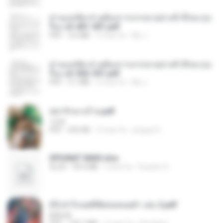
ท่านแม่ทัพ ท่านต้องการภรรยาอย่างข้าถึงจะรุ่งเ
รือง ch 401-501.pdf
PDF
3.6 MB
2 mesi fa
My J.
ท่านแม่ทัพ ท่านต้องการภรรยาอย่างข้าถึงจะรุ่งเ
รือง ch 502-551.pdf
PDF
3.1 MB
2 mesi fa
My J.
หย่ารักนางร้าย.pdf
1234
PDF
692 KB
3 mesi fa
yingyai S.
SPIUNAT MAVI.xlsx
XLSX
99.4 MB
2 anni fa
Susann S.
(Y) ฝ่าวิกฤตพิชิตหอคอยดำ เล่ม 2.pdf
BAILIW