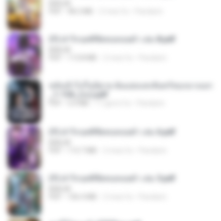
BAILIW
PDF
98.2 MB
2 mesi fa
Pandarin
(Y) ฝ่าวิกฤตพิชิตหอคอยดำ เล่ม 8.pdf
BAILIW
PDF
113.8 MB
2 mesi fa
Pandarin
หลังเข้าไปในนิยาย ฉันแย่งแสงจันทร์ของนางเอก
_1-154_(จบ).pdf
PDF
5.6 MB
17 giorni fa
Pandarin
(Y) ฝ่าวิกฤตพิชิตหอคอยดำ เล่ม 6.pdf
BAILIW
PDF
113.7 MB
2 mesi fa
Pandarin
(Y) ฝ่าวิกฤตพิชิตหอคอยดำ เล่ม 5.pdf
BAILIW
PDF
106.4 MB
2 mesi fa
Pandarin