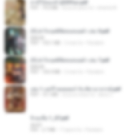
สามีใบ้ของข้าผู้นี้ดีที่สุด.pdf
PDF
79.0 MB
circa un anno fa
whanta W.
(Y) ฝ่าวิกฤตพิชิตหอคอยดำ เล่ม 9.pdf
BAILIW
PDF
103.1 MB
2 mesi fa
Pandarin
(Y) ฝ่าวิกฤตพิชิตหอคอยดำ เล่ม 7.pdf
BAILIW
PDF
105.4 MB
2 mesi fa
Pandarin
เล่ม 1 แฮร์รี่ พอตเตอร์ กับ ศิลาอาถรรพ์.pdf
PDF
10.1 MB
circa un mese fa
alexz Z.
จิ่วฉงจื่อ 1_ST.pdf
decht
PDF
2.7 MB
17 giorni fa
Pandarin