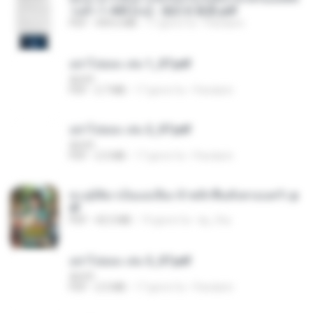
วนตัว 1-443 [จบ] - 揍趴长颈鹿.pdf
PDF
499.6 MB
17 giorni fa
Pandarin
อย่าไปยอม เล่ม 1_ST.pdf
decht
PDF
2.7 MB
17 giorni fa
Pandarin
อย่าไปยอม เล่ม 2_ST.pdf
decht
PDF
2.5 MB
17 giorni fa
Pandarin
ทะลุมิติมาเป็นแม่เลี้ยง ข้าพลิกฟื้นทั้งครอบครัว.p
df
PDF
42.5 MB
19 giorni fa
kp_fha
อย่าไปยอม เล่ม 3_ST.pdf
decht
PDF
2.5 MB
17 giorni fa
Pandarin