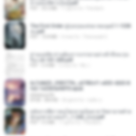
ท่านอ๋องปีศาจ [จบ].pdf
PDF
35.5 MB
17 giorni fa
Pandarin
The First Order สู่รุ่งอรุณแห่งมวลมนุษย์ 1-1328
จบ.pdf
PDF
72.8 MB
3 mesi fa
Theerasak G.
ท่านแม่ทัพ ท่านต้องการภรรยาอย่างข้าถึงจะรุ่งเ
รือง ch 101-200.pdf
PDF
5.4 MB
2 mesi fa
My J.
6c7c8d33_3f85779c_e3783cf1-e033-4265-8
fe2-1e23b5a9dff0.epub
littlebbear96
EPUB
804 KB
26 giorni fa
ทอฝัน ม.
หลังจากพี่สาวคนโตกลายเป็นทาส รัชทายาทตำห
นักบูรพาตาแดงก่ำ_1-242_(จบ).pdf
PDF
9.3 MB
17 giorni fa
Pandarin