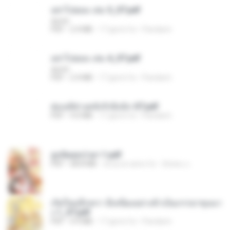
อย่าไปยอม เล่ม 5_ST.pdf
decht
PDF
2.4 MB
17 giorni fa
Pandarin
อย่าไปยอม เล่ม 4_ST.pdf
decht
PDF
2.4 MB
17 giorni fa
Pandarin
ฮ่องเต้ช่างคลั่งรักยิ่งนัก-ST.pdf
PDF
9.0 MB
17 giorni fa
Pandarin
ฮูหยิuสุดป่วuฯ 1.pdf
PDF
68.8 MB
circa un anno fa
ณิชพน แ.
เกิดใหม่อีกครา อี๋เหนียงอย่างข้าเป็นภรรยาขุนนา
ง 1_ST.pdf
PDF
4.9 MB
17 giorni fa
Pandarin