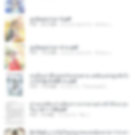
ฮูหยิuสุดป่วuฯ 3.pdf
PDF
65.3 MB
circa un anno fa
ณิชพน แ.
ฮูหยิuสุดป่วuฯ 4 จบ.pdf
PDF
72.5 MB
circa un anno fa
ณิชพน แ.
คนอื่นเขาฝึกยุทธกันแทบตาย แต่ฉันแค่ปลูกผักก็เ
ก่งได้ Ep.0-600 จบ.pdf
PDF
19.0 MB
3 mesi fa
Theerasak G.
ท่านแม่ทัพ ท่านต้องการภรรยาอย่างข้าถึงจะรุ่งเ
รือง ch 1-100.pdf
PDF
4.4 MB
2 mesi fa
My J.
[A Chu] การเกิดใหม่ของหมอหญิงเทวดา l ชายา