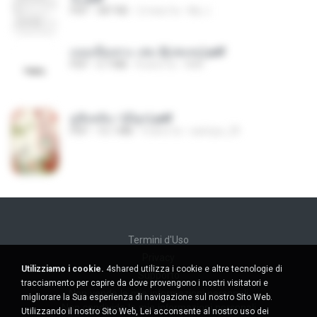
PDF
387 KB
2 mesi fa
My J.
แนบเนื้อเทวะ เล่ม 2(เล่มจบ).pdf
PDF
3.7 MB
8 anni fa
ANK
มู่ชิงหลิง✅(มีลูก).pdf
PDF
15.1 MB
4 anni fa
sarinya_29
Termini d'Uso
Privacy
Utilizziamo i cookie.
4shared utilizza i cookie e altre tecnologie di
Supporto
tracciamento per capire da dove provengono i nostri visitatori e
Non venda le mie informazioni personali
migliorare la Sua esperienza di navigazione sul nostro Sito Web.
Non condivida le mie informazioni personali
Utilizzando il nostro Sito Web, Lei acconsente al nostro uso dei