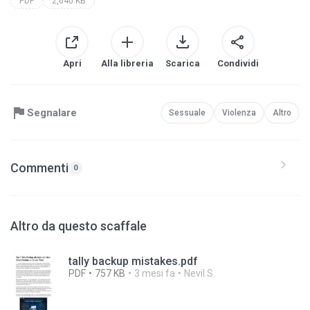
PDF
2,640 KB
Apri
Alla libreria
Scarica
Condividi
Segnalare
Sessuale
Violenza
Altro
Commenti
0
Altro da questo scaffale
tally backup mistakes.pdf
PDF
757 KB
3 mesi fa
Nevil S.