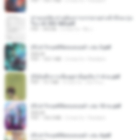
PDF
109.7 MB
2 mesi fa
Pandarin
ท่านแม่ทัพ ท่านต้องการภรรยาอย่างข้าถึงจะรุ่งเ
รือง ch 553-560.pdf
PDF
493 KB
2 mesi fa
My J.
(Y) ฝ่าวิกฤตพิชิตหอคอยดำ เล่ม 3.pdf
BAILIW
PDF
103.1 MB
2 mesi fa
Pandarin
(Y)บันทึกการเลี้ยงดูสามียุคหิน 1-4 จบ.pdf
PDF
19.7 MB
4 mesi fa
เลิฟ รักนะ
(Y) ฝ่าวิกฤตพิชิตหอคอยดำ เล่ม 10 จบ.pdf
BAILIW
PDF
106.4 MB
2 mesi fa
Pandarin
(Y) ฝ่าวิกฤตพิชิตหอคอยดำ เล่ม 4.pdf