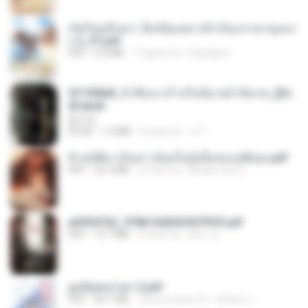
เกิดใหม่อีกครา อี๋เหนียงอย่างข้าเป็นภรรยาขุนนา
ง 2_ST.pdf
PDF
4.9 MB
17 giorni fa
Pandarin
3f1f85b8_ข้าคือนางร้ายในนิยายจำกัดเรท_[En
d].epub
君子生
EPUB
1.3 MB
3 mesi fa
เจ โ.
ข้ามมิติมาเป็นสาวน้อยในอุ้งมือของอดีตลุง.pdf
PDF
25.4 MB
3 mesi fa
Reader Lily O.
a6994762_9786160043507PDF.pdf
PDF
15.7 MB
3 mesi fa
อริยา ด.
ฮูหยิuสุดป่วuฯ 2.pdf
PDF
64.7 MB
circa un anno fa
ณิชพน แ.