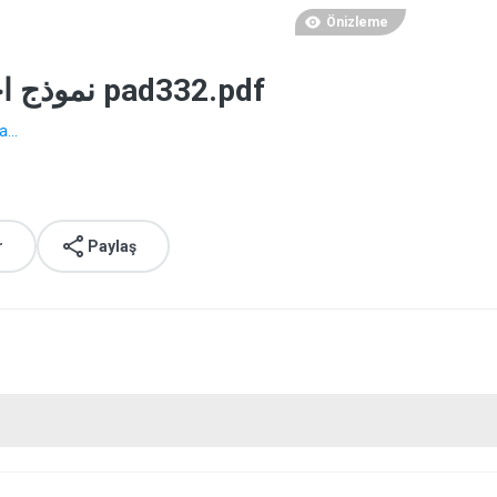
Önizleme
نموذج اختبار مادة التخطيط الاستراتيجي pad332.pdf
...
r
Paylaş