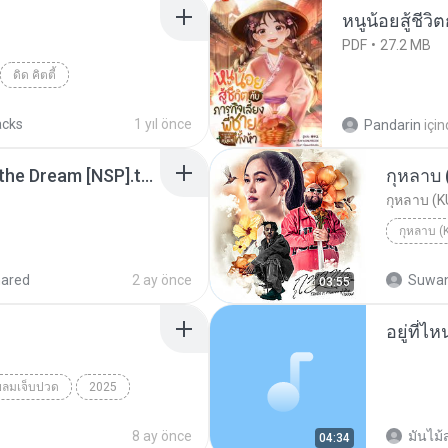
หนูน้อยสู้ชีวิ
PDF
27.2 MB
ดิด คิตตี้
acks
1 yıl önce
Pandarin
içi
Tomodachi Life Living the Dream [NSP].torrent
กุหลาบ
กุหลาบ (
กุหลาบ 
hared
2 ay önce
Suwan
03:55
อยู่ที่ไ
ยลมเจ็บปวด
2025
็บปวด
8 ay önce
มันไม้
04:34