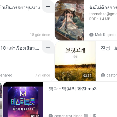
งข้าเป็นภรรยาขุนนาง
ฉันไม่ต้องการ
tanmobza@gmai
PDF
1.4 MB
18 gün önce
Mob K.
içinde
เมียน้อยเหงา พาเสียวค่ะ18+เล่าเรื่องเสียว.mp3
진성 -
4shared
7 yıl önce
castor
03:34
영탁 - 막걸리 한잔.mp3
castor-trot
içinde
LHR
03:20