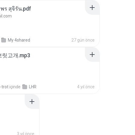
พร สุจิรัน.pdf
l.com
My 4shared
27 gün önce
 보릿고개.mp3
-trot
içinde
LHR
4 yıl önce
3 yıl önce