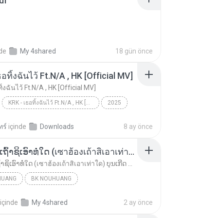
df
nde
My 4shared
18 gün önce
อทิ้งฉันไว้ Ft.N/A , HK [Official MV]
ิ้งฉันไว้ Ft.N/A , HK [Official MV]
KRK - เธอทิ้งฉันไว้ Ft.N/A , HK [Official MV]
2025
ic
Music
KRK - เธอทิ้งฉันไว้ Ft.N/A , HK [Official MV]
ทร์
içinde
Downloads
8 ay önce
ເຊົາຮ້ອງເຖົ້າຊິເອົາທໍ່ໃດ (เซาฮ้องเถ้าสิเอาเท่าใด) ບຸນເກີດ ຫນູຫ່ວງ ft. ໂສພາ ຈຸນທະລາ
ເຊົາຮ້ອງເຖົ້າຊິເອົາທໍ່ໃດ (เซาฮ้องเถ้าสิเอาเท่าใด) ບຸນເກີດ ຫນູຫ່ວງ ft. ໂສພາ ຈຸນທະລາ
HUANG
BK NOUHUANG
ເຊົາຮ້ອງເຖົ້າຊິເອົາທໍ່ໃດ (เซาฮ้องเถ้าสิเอาเท่าใด)...
içinde
My 4shared
2 ay önce