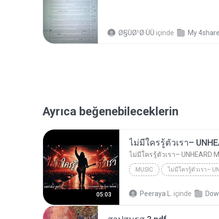
Ø§ÙØ¹Ø·ÙÙ
içinde
My 4shar
Ayrıca beğenebileceklerin
MUSIC
UNHEARD MUSIC 🖤
Musi
Peeraya L.
içinde
Dow
05:03
ไม่มีใครรู้ตัวเรา– UNHEARD MUSIC 🖤| Official Lyri...