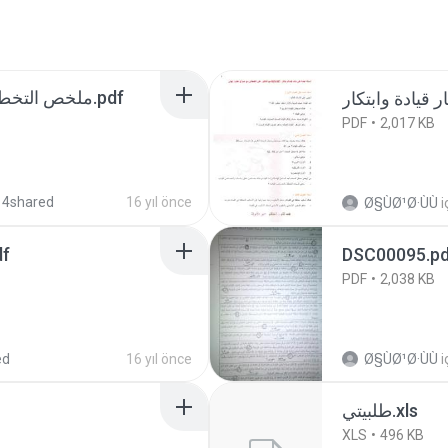
pad 332 ملخص التخطيط الاستراتيجي.pdf
PDF
2,017 KB
 4shared
16 yıl önce
Ø§ÙØ¹Ø·ÙÙ
i
ر شيوعا.pdf
DSC00095.pd
PDF
2,038 KB
ed
16 yıl önce
Ø§ÙØ¹Ø·ÙÙ
i
طلبيتي.xls
XLS
496 KB