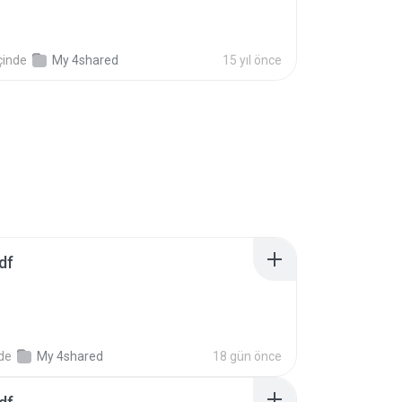
çinde
My 4shared
15 yıl önce
df
nde
My 4shared
18 gün önce