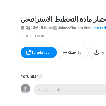
Ø§ÙØ¹Ø·ÙÙ
içinde
4shared'im
16 yıl önce
daha fazla
PDF
189 KB
Şurada aç…
Kitaplığa
İndi
Yorumlar
0
Yeni yorum ekle