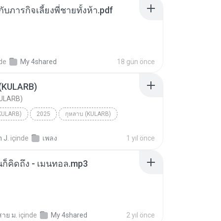
ตกับภารกิจเลี้ยงพี่ชายทั้งห้า.pdf
nde
My 4shared
18 gün önce
 (KULARB)
KULARB)
(KULARB)
2025
กุหลาบ (KULARB)
F.HERO Ft. ก้านตอง ทุ่งเงิน x Saran
 J.
içinde
เพลง
1 yıl önce
หนก็คิดถึง - เมนทอล.mp3
สาย ม.
içinde
My 4shared
2 yıl önce