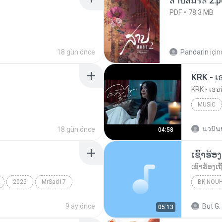
สาปสมรส 2.p
PDF
78.3 MB
18 gün önce
Pandarin
içi
KRK - เธ
KRK - เธอท
MUSIC
KRK Mus
นวมิน
18 gün önce
04:58
2025
MrSad17
BK NOU
9 ay önce
But G.
05:13