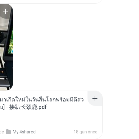
มาเกิดใหม่ในวันสิ้นโลกพร้อมมิติส่ว
[จบ] - 揍趴长颈鹿.pdf
nde
My 4shared
18 gün önce