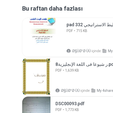
Bu raftan daha fazlası
PDF
715 KB
Ø§ÙØ¹Ø·ÙÙ
içinde
My
8 فى اللغة الإنجليزية
PDF
1,639 KB
Ø§ÙØ¹Ø·ÙÙ
içinde
My 4shar
DSC00093.pdf
PDF
1,773 KB