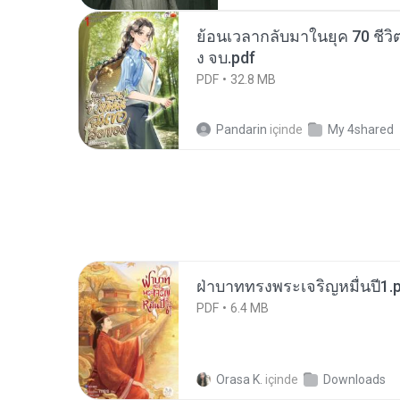
SINGER/SONGWRITER
ย้อนเวลากลับมาในยุค 70 ชีวิต
ง จบ.pdf
PDF
32.8 MB
Pandarin
içinde
My 4shared
ฝ่าบาททรงพระเจริญหมื่นปี1.
PDF
6.4 MB
Orasa K.
içinde
Downloads