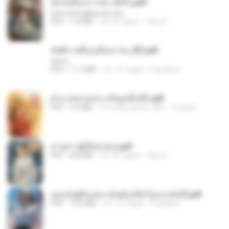
ฉันไม่ต้องการพร สุจิรัน.pdf
tanmobza@gmail.com
PDF
1.4 MB
vor 24 Tagen
Mob K.
รัตติกาลพิรุณสิบสารท_RZ.pdf
decht
PDF
11.5 MB
vor 15 Tagen
Pandarin
ฝ่าบาททรงพระเจริญหมื่นปี1.pdf
PDF
6.4 MB
vor etwa einem Jahr
Orasa K.
ม่ายสาวผู้เปียกปอน.pdf
PDF
684 KB
vor 25 Tagen
Mob K.
เธอเป็นผู้รับเหมาอันดับหนึ่งในแกแล็คซี่.pdf
PDF
19.9 MB
vor 15 Tagen
Pandarin