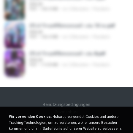
BAILIW
PDF
106.4 MB
vor 2 Monaten
Pandarin
(Y) ฝ่าวิกฤตพิชิตหอคอยดำ เล่ม 10 จบ.pdf
BAILIW
PDF
106.4 MB
vor 2 Monaten
Pandarin
(Y) ฝ่าวิกฤตพิชิตหอคอยดำ เล่ม 8.pdf
BAILIW
PDF
113.8 MB
vor 2 Monaten
Pandarin
Benutzungsbedingungen
Privatsphäre
Wir verwenden Cookies.
4shared verwendet Cookies und andere
Support
Tracking-Technologien, um zu verstehen, woher unsere Besucher
Meine persönlichen Daten nicht verkaufen
kommen und um Ihr Surferlebnis auf unserer Website zu verbessern.
Meine persönlichen Daten nicht weitergeben