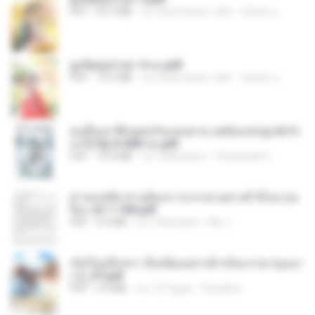
PDF
65.3 MB
vor etwa einem Jahr
ณิชพน แ.
ฮูหยิuสุดป่วuฯ 4 จบ.pdf
PDF
72.5 MB
vor etwa einem Jahr
ณิชพน แ.
คนอื่นเขาฝึกยุทธกันแทบตาย แต่ฉันแค่ปลูกผักก็เ
ก่งได้ Ep.0-600 จบ.pdf
PDF
19.0 MB
vor 3 Monaten
Theerasak G.
ท่านแม่ทัพ ท่านต้องการภรรยาอย่างข้าถึงจะรุ่งเ
รือง ch 1-100.pdf
PDF
4.4 MB
vor 2 Monaten
My J.
เกิดใหม่อีกครา อี๋เหนียงอย่างข้าเป็นภรรยาขุนนา
ง 2_ST.pdf
PDF
4.9 MB
vor 15 Tagen
Pandarin