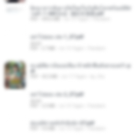
ย้อนเวลากลับมาเกิดใหม่ในวันสิ้นโลกพร้อมมิติส่
วนตัว 1-443 [จบ] - 揍趴长颈鹿.pdf
PDF
499.6 MB
vor 15 Tagen
Pandarin
อย่าไปยอม เล่ม 1_ST.pdf
decht
PDF
2.7 MB
vor 15 Tagen
Pandarin
ทะลุมิติมาเป็นแม่เลี้ยง ข้าพลิกฟื้นทั้งครอบครัว.p
df
PDF
42.5 MB
vor 17 Tagen
kp_fha
อย่าไปยอม เล่ม 2_ST.pdf
decht
PDF
2.5 MB
vor 15 Tagen
Pandarin
ฮ่องเต้ช่างคลั่งรักยิ่งนัก-ST.pdf
PDF
9.0 MB
vor 15 Tagen
Pandarin