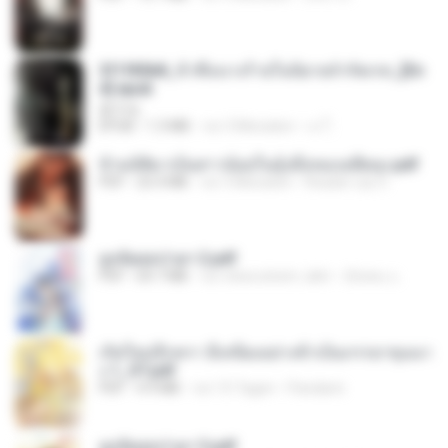
3f1f85b8_ข้าคือนางร้ายในนิยายจำกัดเรท_[En
d].epub
君子生
EPUB
1.3 MB
vor 3 Monaten
เจ โ.
ข้ามมิติมาเป็นสาวน้อยในอุ้งมือของอดีตลุง.pdf
PDF
25.4 MB
vor 3 Monaten
Reader Lily O.
ฮูหยิuสุดป่วuฯ 2.pdf
PDF
64.7 MB
vor etwa einem Jahr
ณิชพน แ.
เกิดใหม่อีกครา อี๋เหนียงอย่างข้าเป็นภรรยาขุนนา
ง 1_ST.pdf
PDF
4.9 MB
vor 15 Tagen
Pandarin
ฮูหยิuสุดป่วuฯ 3.pdf