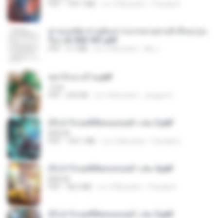
PDF
109.7 MB
vor 2 Monaten
Pandarin
ท่านแม่ทัพ ท่านต้องการภรรยาอย่างข้าถึงจะรุ่งเ
รือง ch 502-551.pdf
PDF
3.1 MB
vor 2 Monaten
My J.
หย่ารักนางร้าย.pdf
1234
PDF
692 KB
vor 3 Monaten
yingyai S.
(Y) ฝ่าวิกฤตพิชิตหอคอยดำ เล่ม 3.pdf
BAILIW
PDF
103.1 MB
vor 2 Monaten
Pandarin
(Y) ฝ่าวิกฤตพิชิตหอคอยดำ เล่ม 4.pdf
BAILIW
PDF
98.2 MB
vor 2 Monaten
Pandarin
(Y) ฝ่าวิกฤตพิชิตหอคอยดำ เล่ม 5.pdf