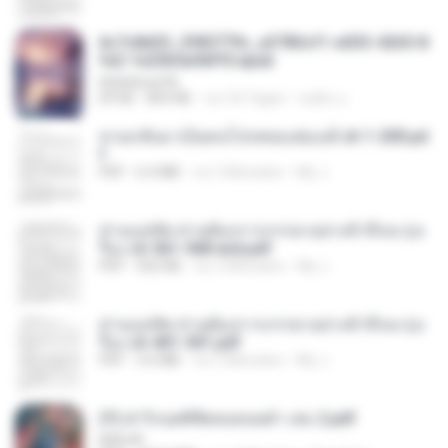
6c7c8d33_3f85779c_e3783cf1-e033-4265-8
fe2-1e23b5a9dff0.epub
littlebbear96
EPUB
804 KB
vor 24 Tagen
ทอฝัน ม.
หวนกลับมาเป็นคนโปรดของฮ่องเต้ ch 1-200.pd
f
PDF
6.4 MB
vor 2 Monaten
My J.
ท่านแม่ทัพ ท่านต้องการภรรยาอย่างข้าถึงจะรุ่งเ
รือง ch 561-568 end.pdf
PDF
502 KB
vor 2 Monaten
My J.
ท่านแม่ทัพ ท่านต้องการภรรยาอย่างข้าถึงจะรุ่งเ
รือง ch 401-501.pdf
PDF
3.6 MB
vor 2 Monaten
My J.
(Y) ฝ่าวิกฤตพิชิตหอคอยดำ เล่ม 2.pdf
BAILIW