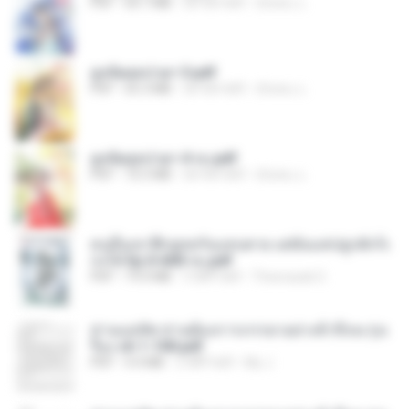
PDF
64.7 MB
एक साल पहले
ณิชพน แ.
ฮูหยิuสุดป่วuฯ 3.pdf
PDF
65.3 MB
एक साल पहले
ณิชพน แ.
ฮูหยิuสุดป่วuฯ 4 จบ.pdf
PDF
72.5 MB
एक साल पहले
ณิชพน แ.
คนอื่นเขาฝึกยุทธกันแทบตาย แต่ฉันแค่ปลูกผักก็เ
ก่งได้ Ep.0-600 จบ.pdf
PDF
19.0 MB
3 महीने पहले
Theerasak G.
ท่านแม่ทัพ ท่านต้องการภรรยาอย่างข้าถึงจะรุ่งเ
รือง ch 1-100.pdf
PDF
4.4 MB
2 महीने पहले
My J.