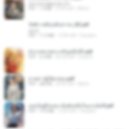
tanmobza@gmail.com
PDF
1.4 MB
24 दिन पहले
Mob K.
รัตติกาลพิรุณสิบสารท_RZ.pdf
decht
PDF
11.5 MB
15 दिन पहले
Pandarin
ฝ่าบาททรงพระเจริญหมื่นปี1.pdf
PDF
6.4 MB
एक साल पहले
Orasa K.
ม่ายสาวผู้เปียกปอน.pdf
PDF
684 KB
26 दिन पहले
Mob K.
เธอเป็นผู้รับเหมาอันดับหนึ่งในแกแล็คซี่.pdf
PDF
19.9 MB
15 दिन पहले
Pandarin