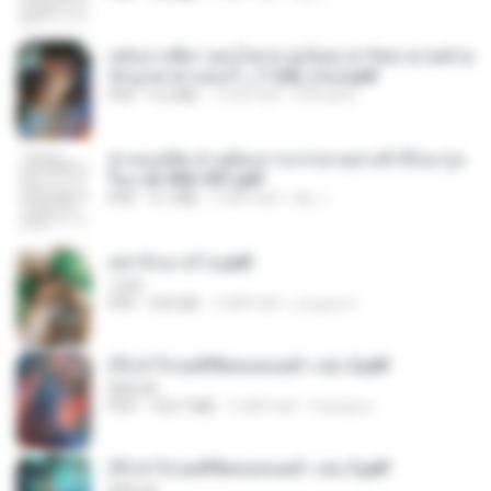
หลังจากพี่สาวคนโตกลายเป็นทาส รัชทายาทตำห
นักบูรพาตาแดงก่ำ_1-242_(จบ).pdf
PDF
9.3 MB
15 दिन पहले
Pandarin
ท่านแม่ทัพ ท่านต้องการภรรยาอย่างข้าถึงจะรุ่งเ
รือง ch 502-551.pdf
PDF
3.1 MB
2 महीने पहले
My J.
หย่ารักนางร้าย.pdf
1234
PDF
692 KB
3 महीने पहले
yingyai S.
(Y) ฝ่าวิกฤตพิชิตหอคอยดำ เล่ม 2.pdf
BAILIW
PDF
109.7 MB
2 महीने पहले
Pandarin
(Y) ฝ่าวิกฤตพิชิตหอคอยดำ เล่ม 3.pdf