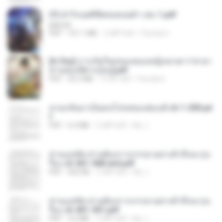
(Y) ฝ่าวิกฤตพิชิตหอคอยดำ เล่ม 1.pdf
BAILIW
PDF
101.1 MB
2 महीने पहले
Pandarin
[A Chu] การเกิดใหม่ของหมอหญิงเทวดา l ชายา
ท่านอ๋องปีศาจ [จบ].pdf
PDF
35.5 MB
15 दिन पहले
Pandarin
หวนกลับมาเป็นคนโปรดของฮ่องเต้ ch 1-200.pd
f
PDF
6.4 MB
2 महीने पहले
My J.
ท่านแม่ทัพ ท่านต้องการภรรยาอย่างข้าถึงจะรุ่งเ
รือง ch 561-568 end.pdf
PDF
502 KB
2 महीने पहले
My J.
ท่านแม่ทัพ ท่านต้องการภรรยาอย่างข้าถึงจะรุ่งเ
รือง ch 401-501.pdf
PDF
3.6 MB
2 महीने पहले
My J.