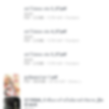
อย่าไปยอม เล่ม 3_ST.pdf
decht
PDF
2.5 MB
15 दिन पहले
Pandarin
อย่าไปยอม เล่ม 4_ST.pdf
decht
PDF
2.4 MB
15 दिन पहले
Pandarin
อย่าไปยอม เล่ม 5_ST.pdf
decht
PDF
2.4 MB
15 दिन पहले
Pandarin
ฮูหยิuสุดป่วuฯ 1.pdf
PDF
68.8 MB
एक साल पहले
ณิชพน แ.
3f1f85b8_ข้าคือนางร้ายในนิยายจำกัดเรท_[En
d].epub