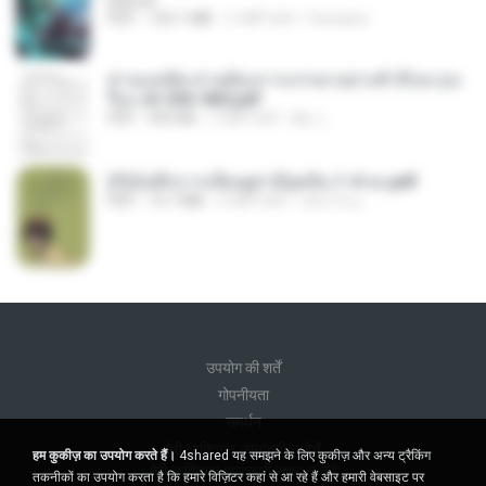
BAILIW
PDF
103.1 MB
2 महीने पहले
Pandarin
ท่านแม่ทัพ ท่านต้องการภรรยาอย่างข้าถึงจะรุ่งเ
รือง ch 553-560.pdf
PDF
493 KB
2 महीने पहले
My J.
(Y)บันทึกการเลี้ยงดูสามียุคหิน 1-4 จบ.pdf
PDF
19.7 MB
4 महीने पहले
เลิฟ รักนะ
उपयोग की शर्तें
गोपनीयता
समर्थन
मेरी व्यक्तिगत जानकारी न बेचें
हम कुकीज़ का उपयोग करते हैं।
4shared यह समझने के लिए कुकीज़ और अन्य ट्रैकिंग
मेरी व्यक्तिगत जानकारी साझा न करें
तकनीकों का उपयोग करता है कि हमारे विज़िटर कहां से आ रहे हैं और हमारी वेबसाइट पर