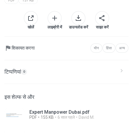
PDF
157 KB
खोलें
लाइब्रेरी में
डाउनलोड करें
साझा करें
शिकायत करना
यौन
हिंसा
अन्य
टिप्पणियां
0
इस शेल्फ से और
Expert Manpower Dubai.pdf
PDF
155 KB
6 साल पहले
David M.