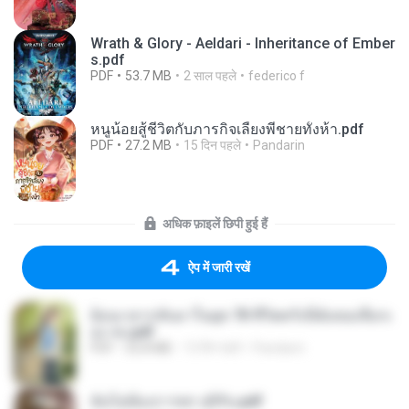
Wrath & Glory - Aeldari - Inheritance of Ember
s.pdf
PDF
53.7 MB
2 साल पहले
federico f
หนูน้อยสู้ชีวิตกับภารกิจเลี้ยงพี่ชายทั้งห้า.pdf
PDF
27.2 MB
15 दिन पहले
Pandarin
अधिक फ़ाइलें छिपी हुई हैं
ऐप में जारी रखें
ย้อนเวลากลับมาในยุค 70 ชีวิตครั้งนี้ฉันขอเลือกเ
อง จบ.pdf
PDF
32.8 MB
15 दिन पहले
Pandarin
ฉันไม่ต้องการพร สุจิรัน.pdf