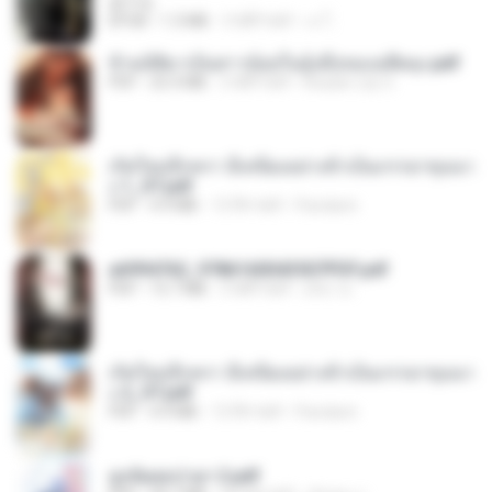
君子生
EPUB
1.3 MB
3 महीने पहले
เจ โ.
ข้ามมิติมาเป็นสาวน้อยในอุ้งมือของอดีตลุง.pdf
PDF
25.4 MB
3 महीने पहले
Reader Lily O.
เกิดใหม่อีกครา อี๋เหนียงอย่างข้าเป็นภรรยาขุนนา
ง 1_ST.pdf
PDF
4.9 MB
15 दिन पहले
Pandarin
a6994762_9786160043507PDF.pdf
PDF
15.7 MB
3 महीने पहले
อริยา ด.
เกิดใหม่อีกครา อี๋เหนียงอย่างข้าเป็นภรรยาขุนนา
ง 2_ST.pdf
PDF
4.9 MB
15 दिन पहले
Pandarin
ฮูหยิuสุดป่วuฯ 2.pdf