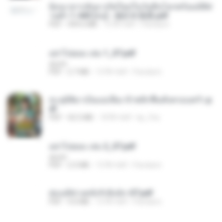
ย้อนเวลากลับมาเกิดใหม่ในวันสิ้นโลกพร้อมมิติส่
วนตัว 1-443 [จบ] - 揍趴长颈鹿.pdf
PDF
499.6 MB
15 दिन पहले
Pandarin
อย่าไปยอม เล่ม 1_ST.pdf
decht
PDF
2.7 MB
15 दिन पहले
Pandarin
ทะลุมิติมาเป็นแม่เลี้ยง ข้าพลิกฟื้นทั้งครอบครัว.p
df
PDF
42.5 MB
18 दिन पहले
kp_fha
อย่าไปยอม เล่ม 2_ST.pdf
decht
PDF
2.5 MB
15 दिन पहले
Pandarin
ฮ่องเต้ช่างคลั่งรักยิ่งนัก-ST.pdf
PDF
9.0 MB
15 दिन पहले
Pandarin