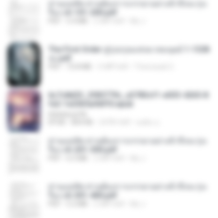
ท่านแม่ทัพ ท่านต้องการภรรยาอย่างข้าถึงจะรุ่งเ
รือง ch 101-200.pdf
PDF
5.4 MB
2 महीने पहले
My J.
The First Order สู่รุ่งอรุณแห่งมวลมนุษย์ 1-1328
จบ.pdf
PDF
72.8 MB
3 महीने पहले
Theerasak G.
6c7c8d33_3f85779c_e3783cf1-e033-4265-8
fe2-1e23b5a9dff0.epub
littlebbear96
EPUB
804 KB
24 दिन पहले
ทอฝัน ม.
ท่านแม่ทัพ ท่านต้องการภรรยาอย่างข้าถึงจะรุ่งเ
รือง ch 201-300.pdf
PDF
6.5 MB
2 महीने पहले
My J.
ท่านแม่ทัพ ท่านต้องการภรรยาอย่างข้าถึงจะรุ่งเ
รือง ch 301-400.pdf
PDF
5.2 MB
2 महीने पहले
My J.