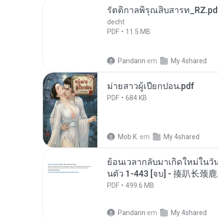
รัตติกาลพิรุณสิบสารท_RZ.pd
decht
PDF
11.5 MB
Pandarin
em
My 4shared
ม่ายสาวผู้เปียกปอน.pdf
PDF
684 KB
Mob K.
em
My 4shared
ย้อนเวลากลับมาเกิดใหม่ในวัน
นตัว 1-443 [จบ] - 揍趴长颈鹿
PDF
499.6 MB
Pandarin
em
My 4shared