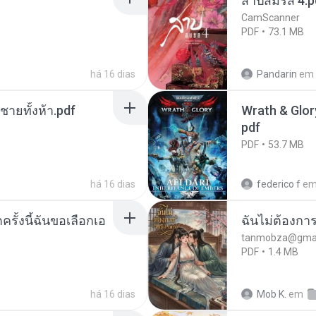
สาปสมรส 4.p
CamScanner
PDF
73.1 MB
há 16 dias
Pandarin
em
ี่ชายทั้งห้า.pdf
Wrath & Glory
pdf
PDF
53.7 MB
há 16 dias
federico f
e
ครั้งนี้ฉันขอเลือกเอ
ฉันไม่ต้องการ
tanmobza@gmai
PDF
1.4 MB
há 16 dias
Mob K.
em