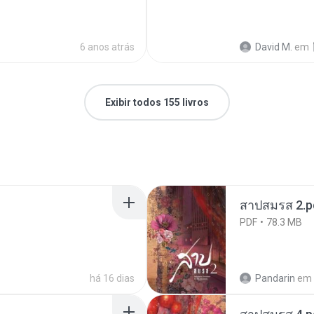
6 anos atrás
David M.
em
Exibir todos 155 livros
สาปสมรส 2.p
PDF
78.3 MB
há 16 dias
Pandarin
em