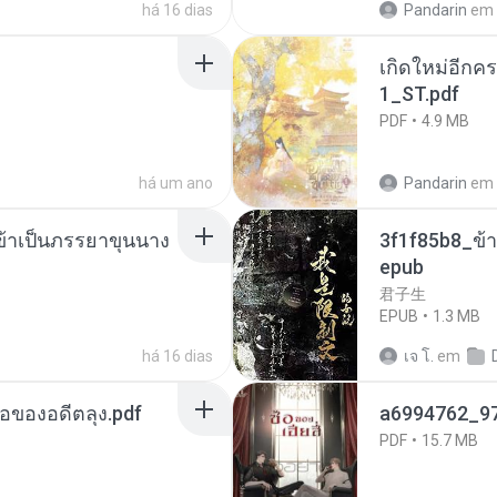
há 16 dias
Pandarin
em
เกิดใหม่อีกคร
1_ST.pdf
PDF
4.9 MB
há um ano
Pandarin
em
งข้าเป็นภรรยาขุนนาง
3f1f85b8_ข้า
epub
君子生
EPUB
1.3 MB
há 16 dias
เจ โ.
em
ือของอดีตลุง.pdf
a6994762_9
PDF
15.7 MB