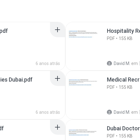
pdf
Hospitality 
PDF
155 KB
6 anos atrás
David M.
em
es Dubai.pdf
Medical Recr
PDF
155 KB
6 anos atrás
David M.
em
df
Dubai Doctor
PDF
155 KB