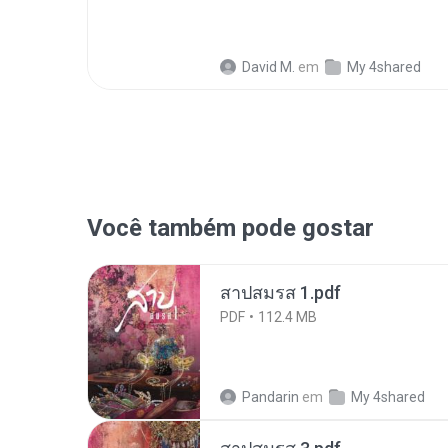
David M.
em
My 4shared
Você também pode gostar
สาปสมรส 1.pdf
PDF
112.4 MB
Pandarin
em
My 4shared