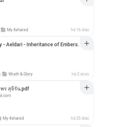
df
My 4shared
há 16 dias
 - Aeldari - Inheritance of Embers.
m
Wrath & Glory
há 2 anos
พร สุจิรัน.pdf
l.com
My 4shared
há 25 dias