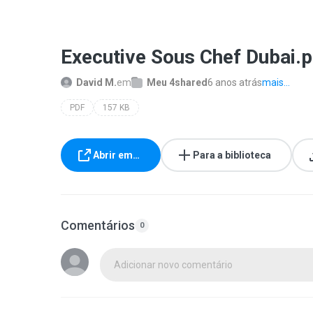
Executive Sous Chef Dubai.p
David M.
em
Meu 4shared
6 anos atrás
mais...
PDF
157 KB
Abrir em…
Para a biblioteca
Comentários
0
Adicionar novo comentário