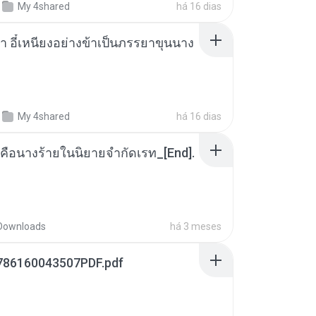
My 4shared
há 16 dias
า อี๋เหนียงอย่างข้าเป็นภรรยาขุนนาง
My 4shared
há 16 dias
คือนางร้ายในนิยายจำกัดเรท_[End].
Downloads
há 3 meses
786160043507PDF.pdf