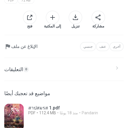
PDF
72 KB
مشاركة
تنزيل
إلى المكتبة
فتح
الإبلاغ عن ملف
أخرى
عنف
جنسي
التعليقات
0
مواضيع قد تعجبك أيضًا
สาปสมรส 1.pdf
Pandarin
منذ 18 يومًا
112.4 MB
PDF