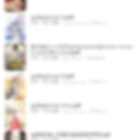
ฮูหยิuสุดป่วuฯ 2.pdf
ณิชพน แ.
منذ عام واحد
64.7 MB
PDF
[A Chu] การเกิดใหม่ของหมอหญิงเทวดา l ชายา
ท่านอ๋องปีศาจ [จบ].pdf
Pandarin
منذ 18 يومًا
35.5 MB
PDF
ฮูหยิuสุดป่วuฯ 3.pdf
ณิชพน แ.
منذ عام واحد
65.3 MB
PDF
ฮูหยิuสุดป่วuฯ 4 จบ.pdf
ณิชพน แ.
منذ عام واحد
72.5 MB
PDF
a6994762_9786160043507PDF.pdf