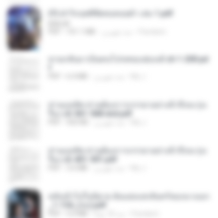
(Y) ฝ่าวิกฤตพิชิตหอคอยดำ เล่ม 1.pdf
BAILIW
Pandarin
منذ شهرين
101.1 MB
PDF
หวนกลับมาเป็นคนโปรดของฮ่องเต้ ch 1-200.pd
f
My J.
منذ شهرين
6.4 MB
PDF
ท่านแม่ทัพ ท่านต้องการภรรยาอย่างข้าถึงจะรุ่งเ
รือง ch 561-568 end.pdf
My J.
منذ شهرين
502 KB
PDF
ท่านแม่ทัพ ท่านต้องการภรรยาอย่างข้าถึงจะรุ่งเ
รือง ch 401-501.pdf
My J.
منذ شهرين
3.6 MB
PDF
หลังเข้าไปในนิยาย ฉันแย่งแสงจันทร์ของนางเอก
_1-154_(จบ).pdf
Pandarin
منذ 18 يومًا
5.6 MB
PDF