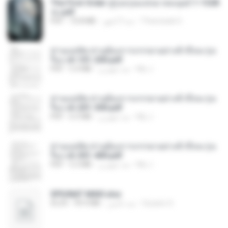
The First Order สู่รุ่งอรุณแห่งมวลมนุษย์ 1-1328
จบ.pdf
Theerasak G.
منذ 3 أشهر
72.8 MB
PDF
ท่านแม่ทัพ ท่านต้องการภรรยาอย่างข้าถึงจะรุ่งเ
รือง ch 101-200.pdf
My J.
منذ شهرين
5.4 MB
PDF
ท่านแม่ทัพ ท่านต้องการภรรยาอย่างข้าถึงจะรุ่งเ
รือง ch 201-300.pdf
My J.
منذ شهرين
6.5 MB
PDF
ท่านแม่ทัพ ท่านต้องการภรรยาอย่างข้าถึงจะรุ่งเ
รือง ch 301-400.pdf
My J.
منذ شهرين
5.2 MB
PDF
SPIUNAT MAVI.xlsx
Susann S.
منذ عامين
99.4 MB
XLSX