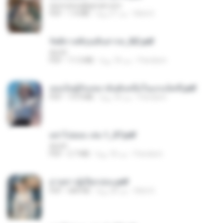
tanmobza@gmail.com
Mob K.
منذ 27 يومًا
1.4 MB
PDF
รัตติกาลพิรุณสิบสารท_RZ.pdf
decht
Pandarin
منذ 18 يومًا
11.5 MB
PDF
เธอเป็นผู้รับเหมาอันดับหนึ่งในแกแล็คซี่.pdf
Pandarin
منذ 18 يومًا
19.9 MB
PDF
อย่าไปยอม เล่ม 1_ST.pdf
decht
Pandarin
منذ 18 يومًا
2.7 MB
PDF
ม่ายสาวผู้เปียกปอน.pdf
Mob K.
منذ 28 يومًا
684 KB
PDF