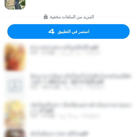
المزيد من الملفات مخفية
استمر في التطبيق
ฝ่าบาททรงพระเจริญหมื่นปี1.pdf
Orasa K.
منذ عام واحد
6.4 MB
PDF
ย้อนเวลากลับมาเกิดใหม่ในวันสิ้นโลกพร้อมมิติส่
วนตัว 1-443 [จบ] - 揍趴长颈鹿.pdf
Pandarin
منذ 18 يومًا
499.6 MB
PDF
เกิดใหม่อีกครา อี๋เหนียงอย่างข้าเป็นภรรยาขุนนา
ง 1_ST.pdf
Pandarin
منذ 18 يومًا
4.9 MB
PDF
ฉันไม่ต้องการพร สุจิรัน.pdf