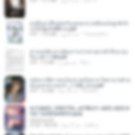
อริยา ด.
منذ 3 أشهر
15.7 MB
PDF
คนอื่นเขาฝึกยุทธกันแทบตาย แต่ฉันแค่ปลูกผักก็เ
ก่งได้ Ep.0-600 จบ.pdf
Theerasak G.
منذ 3 أشهر
19.0 MB
PDF
ท่านแม่ทัพ ท่านต้องการภรรยาอย่างข้าถึงจะรุ่งเ
รือง ch 1-100.pdf
My J.
منذ شهرين
4.4 MB
PDF
หลังจากพี่สาวคนโตกลายเป็นทาส รัชทายาทตำห
นักบูรพาตาแดงก่ำ_1-242_(จบ).pdf
Pandarin
منذ 18 يومًا
9.3 MB
PDF
6c7c8d33_3f85779c_e3783cf1-e033-4265-8
fe2-1e23b5a9dff0.epub
littlebbear96
ทอฝัน ม.
منذ 27 يومًا
804 KB
EPUB