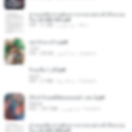
ท่านแม่ทัพ ท่านต้องการภรรยาอย่างข้าถึงจะรุ่งเ
รือง ch 502-551.pdf
My J.
منذ شهرين
3.1 MB
PDF
หย่ารักนางร้าย.pdf
1234
yingyai S.
منذ 3 أشهر
692 KB
PDF
จิ่วฉงจื่อ 1_ST.pdf
decht
Pandarin
منذ 18 يومًا
2.7 MB
PDF
(Y) ฝ่าวิกฤตพิชิตหอคอยดำ เล่ม 2.pdf
BAILIW
Pandarin
منذ شهرين
109.7 MB
PDF
ท่านแม่ทัพ ท่านต้องการภรรยาอย่างข้าถึงจะรุ่งเ
รือง ch 553-560.pdf