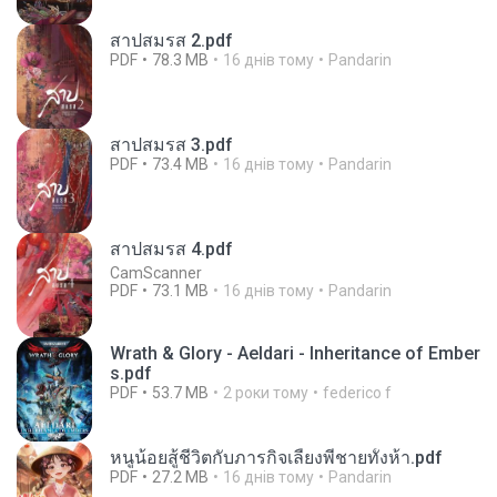
สาปสมรส 2.pdf
PDF
78.3 MB
16 днів тому
Pandarin
สาปสมรส 3.pdf
PDF
73.4 MB
16 днів тому
Pandarin
สาปสมรส 4.pdf
CamScanner
PDF
73.1 MB
16 днів тому
Pandarin
Wrath & Glory - Aeldari - Inheritance of Ember
s.pdf
PDF
53.7 MB
2 роки тому
federico f
หนูน้อยสู้ชีวิตกับภารกิจเลี้ยงพี่ชายทั้งห้า.pdf
PDF
27.2 MB
16 днів тому
Pandarin