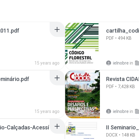
2011.pdf
cartilha_cod
PDF
494 KB
15 years ago
ielnobre
in
minário.pdf
Revista CID
PDF
7,428 KB
15 years ago
ielnobre
in
rio-Calçadas-Acessí
II Seminario
DOCX
148 KB