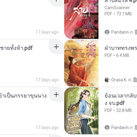
สาปสมรส 4.p
CamScanner
PDF
73.1 MB
17 days ago
Pandarin
in
ี่ชายทั้งห้า.pdf
ฝ่าบาททรงพระ
PDF
6.4 MB
17 days ago
Orasa K.
in
งข้าเป็นภรรยาขุนนาง
ย้อนเวลากลับม
ง จบ.pdf
PDF
32.8 MB
17 days ago
Pandarin
in