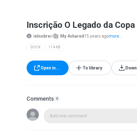
Inscrição O Legado da Copa
ielnobre
in
My 4shared
15 years ago
more...
DOCX
114 KB
Open in...
To library
Down
Comments
0
Add new comment