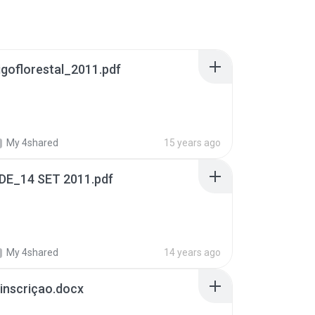
igoflorestal_2011.pdf
My 4shared
15 years ago
ADE_14 SET 2011.pdf
My 4shared
14 years ago
_inscriçao.docx