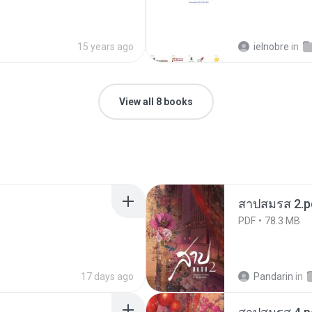
15 years ago
ielnobre
in
View all 8 books
สาปสมรส 2.p
PDF
78.3 MB
17 days ago
Pandarin
in