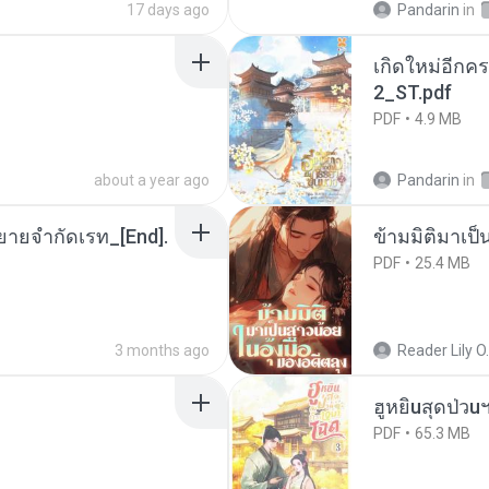
17 days ago
Pandarin
in
เกิดใหม่อีกคร
2_ST.pdf
PDF
4.9 MB
about a year ago
Pandarin
in
ยายจำกัดเรท_[End].
ข้ามมิติมาเป็
PDF
25.4 MB
3 months ago
Reader Lily O.
ฮูหยิuสุดป่วu
PDF
65.3 MB