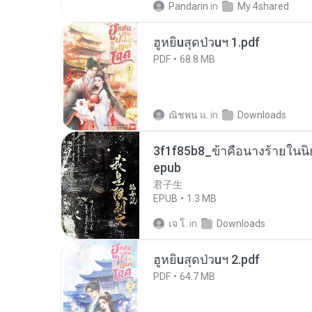
Pandarin
in
My 4shared
ฮูหยิuสุดป่วuฯ 1.pdf
PDF
68.8 MB
ณิชพน แ.
in
Downloads
3f1f85b8_ข้าคือนางร้ายในนิ
epub
君子生
EPUB
1.3 MB
เจ โ.
in
Downloads
ฮูหยิuสุดป่วuฯ 2.pdf
PDF
64.7 MB