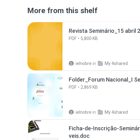
More from this shelf
Revista Seminário_15 abril 
PDF
5,800 KB
ielnobre
in
My 4shared
Folder_Forum Nacional_I Se
PDF
2,869 KB
ielnobre
in
My 4shared
Ficha-de-Inscrição-Seminá
veis.doc