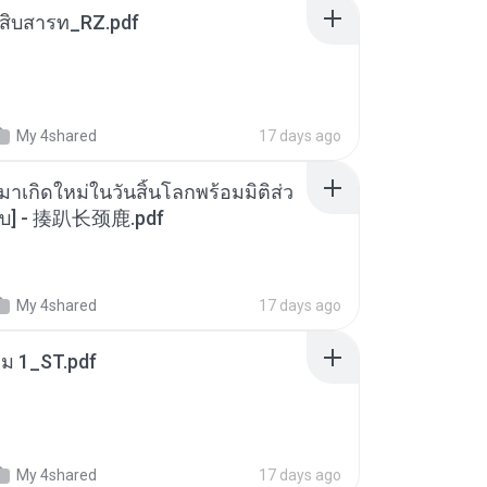
ณสิบสารท_RZ.pdf
My 4shared
17 days ago
มาเกิดใหม่ในวันสิ้นโลกพร้อมมิติส่ว
[จบ] - 揍趴长颈鹿.pdf
My 4shared
17 days ago
่ม 1_ST.pdf
My 4shared
17 days ago