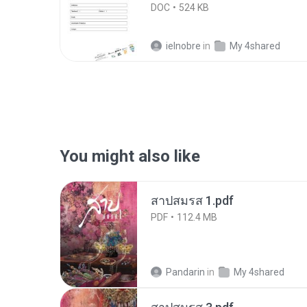
DOC
524 KB
ielnobre
in
My 4shared
You might also like
สาปสมรส 1.pdf
PDF
112.4 MB
Pandarin
in
My 4shared