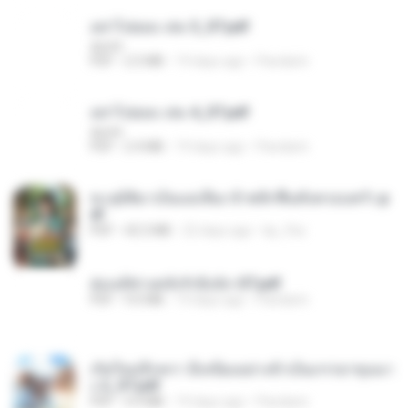
อย่าไปยอม เล่ม 3_ST.pdf
decht
PDF
2.5 MB
19 days ago
Pandarin
อย่าไปยอม เล่ม 4_ST.pdf
decht
PDF
2.4 MB
19 days ago
Pandarin
ทะลุมิติมาเป็นแม่เลี้ยง ข้าพลิกฟื้นทั้งครอบครัว.p
df
PDF
42.5 MB
22 days ago
kp_fha
ฮ่องเต้ช่างคลั่งรักยิ่งนัก-ST.pdf
PDF
9.0 MB
19 days ago
Pandarin
เกิดใหม่อีกครา อี๋เหนียงอย่างข้าเป็นภรรยาขุนนา
ง 2_ST.pdf
PDF
4.9 MB
19 days ago
Pandarin