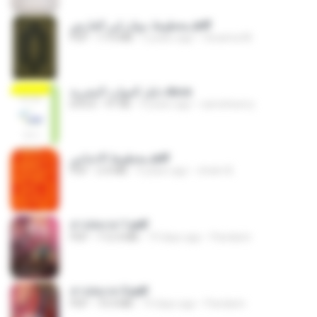
مخطوط ديوان إبن الفارض.pdf
PDF
17.6 MB
5 years ago
Ossama M.
دليل الموارد البشرية.docx
DOCX
91 KB
9 years ago
samehserry
مخطوط الاجناس.pdf
PDF
2.4 MB
9 years ago
chokri B.
สาปสมรส 1.pdf
PDF
112.4 MB
19 days ago
Pandarin
สาปสมรส 3.pdf
PDF
73.4 MB
19 days ago
Pandarin