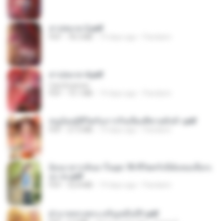
สาปสมรส 2.pdf
PDF
78.3 MB
19 days ago
Pandarin
สาปสมรส 4.pdf
CamScanner
PDF
73.1 MB
19 days ago
Pandarin
หนูน้อยสู้ชีวิตกับภารกิจเลี้ยงพี่ชายทั้งห้า.pdf
PDF
27.2 MB
19 days ago
Pandarin
ย้อนเวลากลับมาในยุค 70 ชีวิตครั้งนี้ฉันขอเลือกเ
อง จบ.pdf
PDF
32.8 MB
19 days ago
Pandarin
ฝ่าบาททรงพระเจริญหมื่นปี1.pdf