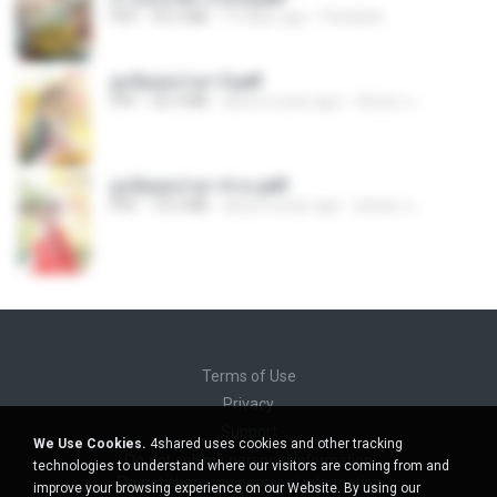
PDF
35.5 MB
19 days ago
Pandarin
ฮูหยิuสุดป่วuฯ 3.pdf
PDF
65.3 MB
about a year ago
ณิชพน แ.
ฮูหยิuสุดป่วuฯ 4 จบ.pdf
PDF
72.5 MB
about a year ago
ณิชพน แ.
Terms of Use
Privacy
Support
We Use Cookies.
4shared uses cookies and other tracking
Do not sell my personal information
technologies to understand where our visitors are coming from and
Do not share my personal information
improve your browsing experience on our Website. By using our