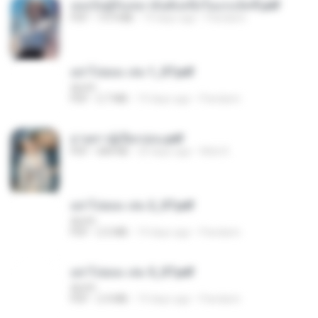
เธอเป็นผู้รับเหมาอันดับหนึ่งในแกแล็คซี่.pdf
PDF
19.9 MB
19 days ago
Pandarin
อย่าไปยอม เล่ม 1_ST.pdf
decht
PDF
2.7 MB
19 days ago
Pandarin
ม่ายสาวผู้เปียกปอน.pdf
PDF
684 KB
29 days ago
Mob K.
อย่าไปยอม เล่ม 2_ST.pdf
decht
PDF
2.5 MB
19 days ago
Pandarin
อย่าไปยอม เล่ม 5_ST.pdf
decht
PDF
2.4 MB
19 days ago
Pandarin