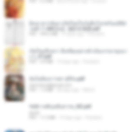
PDF
6.4 MB
about a year ago
Orasa K.
ย้อนเวลากลับมาเกิดใหม่ในวันสิ้นโลกพร้อมมิติส่
วนตัว 1-443 [จบ] - 揍趴长颈鹿.pdf
PDF
499.6 MB
19 days ago
Pandarin
เกิดใหม่อีกครา อี๋เหนียงอย่างข้าเป็นภรรยาขุนนา
ง 1_ST.pdf
PDF
4.9 MB
19 days ago
Pandarin
ฉันไม่ต้องการพร สุจิรัน.pdf
tanmobza@gmail.com
PDF
1.4 MB
28 days ago
Mob K.
รัตติกาลพิรุณสิบสารท_RZ.pdf
decht
PDF
11.5 MB
19 days ago
Pandarin