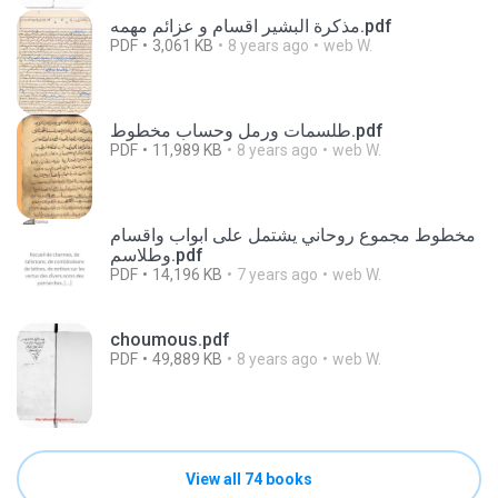
مذكرة البشير اقسام و عزائم مهمه.pdf
PDF
3,061 KB
8 years ago
web W.
طلسمات ورمل وحساب مخطوط.pdf
PDF
11,989 KB
8 years ago
web W.
مخطوط مجموع روحاني يشتمل على ابواب واقسام
وطلاسم.pdf
PDF
14,196 KB
7 years ago
web W.
choumous.pdf
PDF
49,889 KB
8 years ago
web W.
View all 74 books