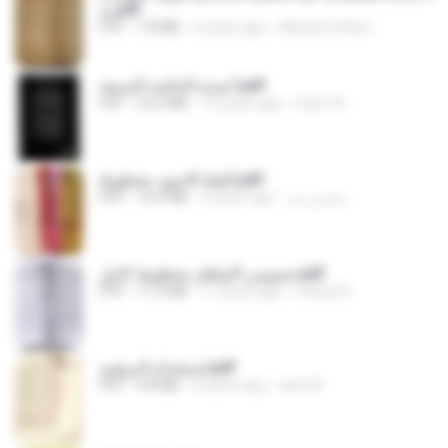
يه.pdf
PDF
1.8 MB
4 years ago
Waseem Khan :.
أعمدة الحكمة السبعة.pdf
PDF
25.6 MB
16 years ago
maz-24
القط الاسود مخطوط.pdf
PDF
10.0 MB
5 years ago
محسن س.
شموس الاوفاق مخطوط كامل.pdf
PDF
11.0 MB
11 years ago
mishal A.
استخدام البرهتيه.pdf
PDF
4.8 MB
8 years ago
web W.