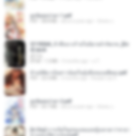
ฮูหยิuสุดป่วuฯ 1.pdf
PDF
68.8 MB
about a year ago
ณิชพน แ.
3f1f85b8_ข้าคือนางร้ายในนิยายจำกัดเรท_[En
d].epub
君子生
EPUB
1.3 MB
3 months ago
เจ โ.
ข้ามมิติมาเป็นสาวน้อยในอุ้งมือของอดีตลุง.pdf
PDF
25.4 MB
3 months ago
Reader Lily O.
ฮูหยิuสุดป่วuฯ 2.pdf
PDF
64.7 MB
about a year ago
ณิชพน แ.
[A Chu] การเกิดใหม่ของหมอหญิงเทวดา l ชายา
ท่านอ๋องปีศาจ [จบ].pdf