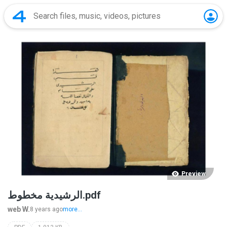
Preview
الرشيدية مخطوط.pdf
web W.
8 years ago
more...