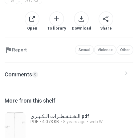
PDF
1,913 KB
Open
To library
Download
Share
Report
Sexual
Violence
Other
Comments
0
More from this shelf
الـخـنـفـطـرات الـكـبـرى.pdf
PDF
4,073 KB
8 years ago
web W.