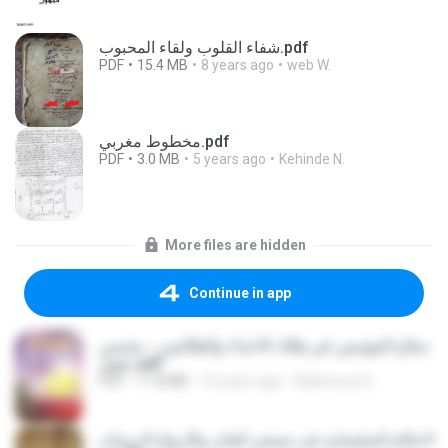
شفاء القلوب ولقاء المحبوب.pdf
PDF
15.4 MB
8 years ago
web W.
مخطوط مغربي.pdf
PDF
3.0 MB
5 years ago
Kehinde N.
More files are hidden
Continue in app
سلاح المؤمنين في هلاك الاعداء والظالمين - محسن
عقيل.pdf
PDF
11.8 MB
10 years ago
Mahmoud G.
الاحكام السليمانيه فى تسخير الجان والارواح الروحان