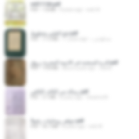
m011126.pdf
PDF
1.8 MB
8 years ago
web W.
فتح العليم مخطوط.pdf
PDF
17.3 MB
11 years ago
عبدالهادي ز.
الدرة المنتخبة فى الادوية المجربة زروق.pdf
PDF
19.8 MB
about a year ago
Zaid B.
رسالة سر الكاف الكافي.pdf
PDF
3.1 MB
8 years ago
Ossama M.
جواهر روحانيات رقم5.pdf
PDF
45.7 MB
8 years ago
web W.