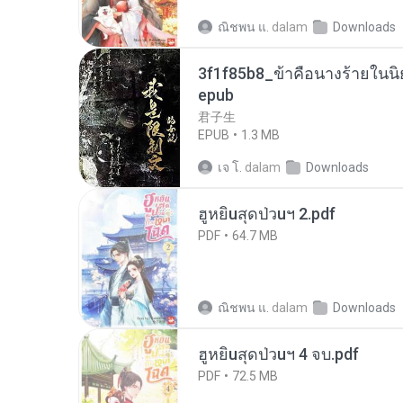
ณิชพน แ.
dalam
Downloads
3f1f85b8_ข้าคือนางร้ายในนิ
epub
君子生
EPUB
1.3 MB
เจ โ.
dalam
Downloads
ฮูหยิuสุดป่วuฯ 2.pdf
PDF
64.7 MB
ณิชพน แ.
dalam
Downloads
ฮูหยิuสุดป่วuฯ 4 จบ.pdf
PDF
72.5 MB