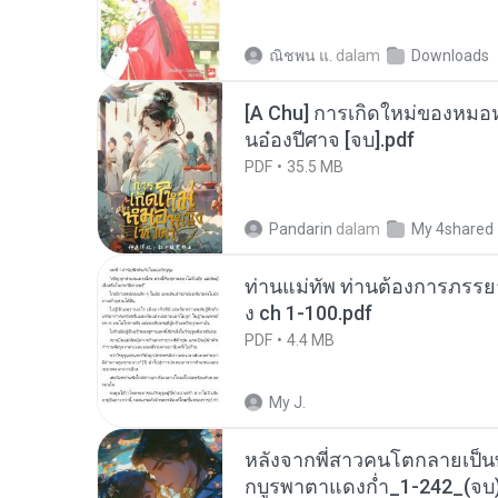
ณิชพน แ.
dalam
Downloads
[A Chu] การเกิดใหม่ของหมอห
นอ๋องปีศาจ [จบ].pdf
PDF
35.5 MB
Pandarin
dalam
My 4shared
ท่านแม่ทัพ ท่านต้องการภรรยาอ
ง ch 1-100.pdf
PDF
4.4 MB
My J.
หลังจากพี่สาวคนโตกลายเป็
กบูรพาตาแดงก่ำ_1-242_(จบ)