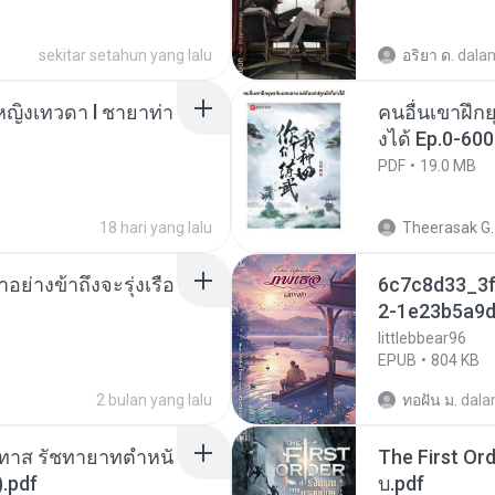
sekitar setahun yang lalu
อริยา ด.
dala
ญิงเทวดา l ชายาท่า
คนอื่นเขาฝึกย
งได้ Ep.0-600
PDF
19.0 MB
18 hari yang lalu
Theerasak G.
ย่างข้าถึงจะรุ่งเรือ
6c7c8d33_3f
2-1e23b5a9d
littlebbear96
EPUB
804 KB
2 bulan yang lalu
ทอฝัน ม.
dal
นทาส รัชทายาทตำหนั
The First Ord
.pdf
บ.pdf