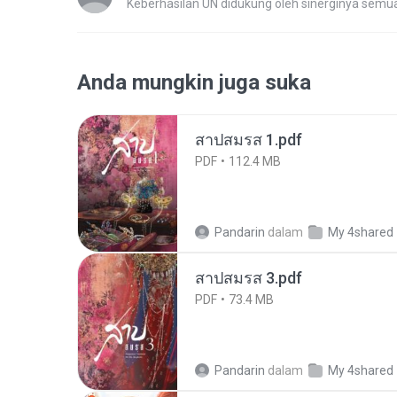
Keberhasilan UN didukung oleh sinerginya semua
Anda mungkin juga suka
สาปสมรส 1.pdf
PDF
112.4 MB
Pandarin
dalam
My 4shared
สาปสมรส 3.pdf
PDF
73.4 MB
Pandarin
dalam
My 4shared