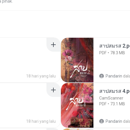
 pihak.
สาปสมรส 2.p
PDF
78.3 MB
18 hari yang lalu
Pandarin
dal
สาปสมรส 4.p
CamScanner
PDF
73.1 MB
18 hari yang lalu
Pandarin
dal