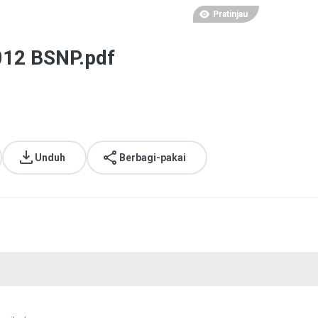
Pratinjau
2 BSNP.pdf
Unduh
Berbagi-pakai