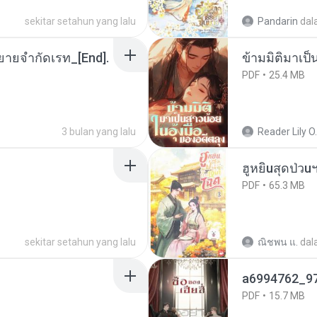
sekitar setahun yang lalu
Pandarin
dal
ยายจำกัดเรท_[End].
ข้ามมิติมาเป็
PDF
25.4 MB
3 bulan yang lalu
Reader Lily O.
ฮูหยิuสุดป่วu
PDF
65.3 MB
sekitar setahun yang lalu
ณิชพน แ.
dal
a6994762_9
PDF
15.7 MB