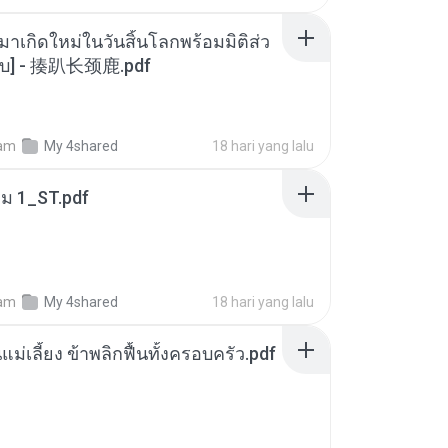
มาเกิดใหม่ในวันสิ้นโลกพร้อมมิติส่ว
[จบ] - 揍趴长颈鹿.pdf
am
My 4shared
18 hari yang lalu
่ม 1_ST.pdf
am
My 4shared
18 hari yang lalu
แม่เลี้ยง ข้าพลิกฟื้นทั้งครอบครัว.pdf