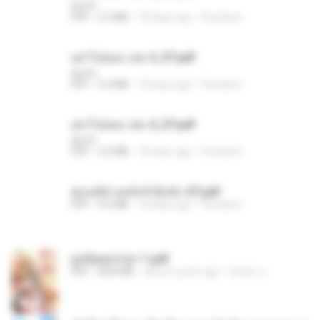
decht
PDF
2.5 MB
18 days ago
Pandarin
อย่าไปยอม เล่ม 5_ST.pdf
decht
PDF
2.4 MB
18 days ago
Pandarin
อย่าไปยอม เล่ม 4_ST.pdf
decht
PDF
2.4 MB
18 days ago
Pandarin
ฮ่องเต้ช่างคลั่งรักยิ่งนัก-ST.pdf
PDF
9.0 MB
18 days ago
Pandarin
ฮูหยิuสุดป่วuฯ 1.pdf
PDF
68.8 MB
about a year ago
ณิชพน แ.