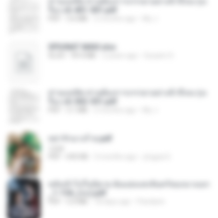
ท่านแม่ทัพ ท่านต้องการภรรยาอย่างข้าถึงจะรุ่งเ
รือง ch 401-501.pdf
PDF
3.6 MB
2 months ago
My J.
SPIUNAT MAVI.xlsx
XLSX
99.4 MB
2 years ago
Susann S.
ท่านแม่ทัพ ท่านต้องการภรรยาอย่างข้าถึงจะรุ่งเ
รือง ch 502-551.pdf
PDF
3.1 MB
2 months ago
My J.
หย่ารักนางร้าย.pdf
1234
PDF
692 KB
3 months ago
yingyai S.
หลังเข้าไปในนิยาย ฉันแย่งแสงจันทร์ของนางเอก
_1-154_(จบ).pdf
PDF
5.6 MB
18 days ago
Pandarin