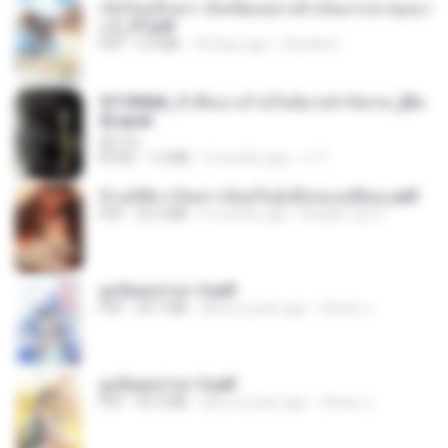
เกิดใหม่อีกครา อี๋เหนียงอย่างข้าเป็นภรรยาขุนนา
ง 2_ST.pdf
PDF
4.9 MB
18 days ago
Pandarin
3f1f85b8_ข้าคือนางร้ายในนิยายจำกัดเรท_[En
d].epub
君子生
EPUB
1.3 MB
3 months ago
เจ โ.
ข้ามมิติมาเป็นสาวน้อยในอุ้งมือของอดีตลุง.pdf
PDF
25.4 MB
3 months ago
Reader Lily O.
ฮูหยิuสุดป่วuฯ 2.pdf
PDF
64.7 MB
about a year ago
ณิชพน แ.
ฮูหยิuสุดป่วuฯ 3.pdf
PDF
65.3 MB
about a year ago
ณิชพน แ.