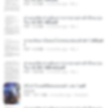
PDF
6.5 MB
2 months ago
My J.
ท่านแม่ทัพ ท่านต้องการภรรยาอย่างข้าถึงจะรุ่งเ
รือง ch 301-400.pdf
PDF
5.2 MB
2 months ago
My J.
หวนกลับมาเป็นคนโปรดของฮ่องเต้ ch 1-200.pd
f
PDF
6.4 MB
2 months ago
My J.
ท่านแม่ทัพ ท่านต้องการภรรยาอย่างข้าถึงจะรุ่งเ
รือง ch 561-568 end.pdf
PDF
502 KB
2 months ago
My J.
(Y) ฝ่าวิกฤตพิชิตหอคอยดำ เล่ม 1.pdf
BAILIW
PDF
101.1 MB
2 months ago
Pandarin