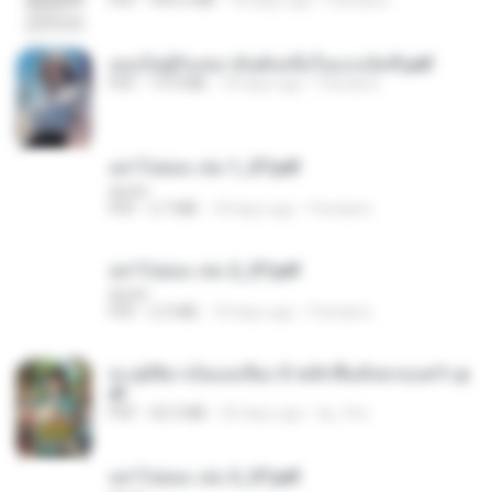
เธอเป็นผู้รับเหมาอันดับหนึ่งในแกแล็คซี่.pdf
PDF
19.9 MB
18 days ago
Pandarin
อย่าไปยอม เล่ม 1_ST.pdf
decht
PDF
2.7 MB
18 days ago
Pandarin
อย่าไปยอม เล่ม 2_ST.pdf
decht
PDF
2.5 MB
18 days ago
Pandarin
ทะลุมิติมาเป็นแม่เลี้ยง ข้าพลิกฟื้นทั้งครอบครัว.p
df
PDF
42.5 MB
20 days ago
kp_fha
อย่าไปยอม เล่ม 3_ST.pdf