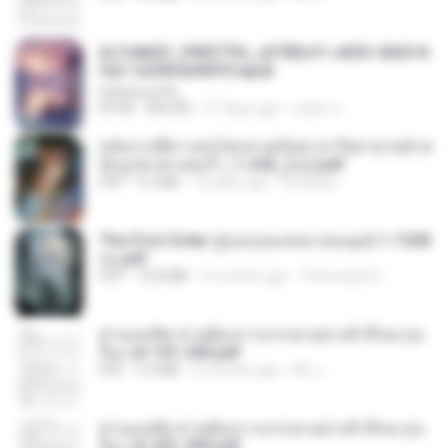
6c7c8d33_3f85779c_e3783cf1-e033-4265-8
fe2-1e23b5a9dff0.epub
littlebbear96
EPUB
804 KB
27 days ago
ทอฝัน ม.
หลังจากพี่สาวคนโตกลายเป็นทาส รัชทายาทตำห
นักบูรพาตาแดงก่ำ_1-242_(จบ).pdf
PDF
9.3 MB
18 days ago
Pandarin
The First Order สู่รุ่งอรุณแห่งมวลมนุษย์ 1-1328
จบ.pdf
PDF
72.8 MB
3 months ago
Theerasak G.
ท่านแม่ทัพ ท่านต้องการภรรยาอย่างข้าถึงจะรุ่งเ
รือง ch 101-200.pdf
PDF
5.4 MB
2 months ago
My J.
ท่านแม่ทัพ ท่านต้องการภรรยาอย่างข้าถึงจะรุ่งเ
รือง ch 201-300.pdf