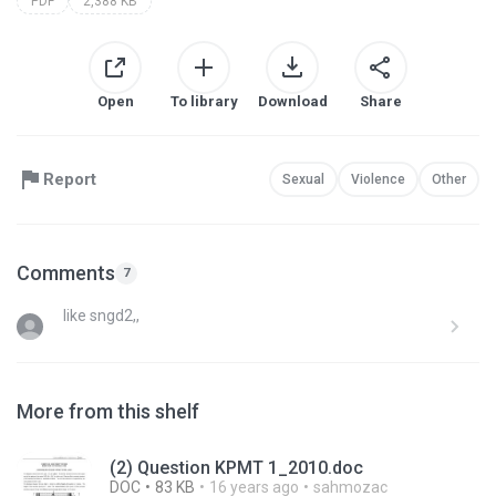
PDF
2,388 KB
Open
To library
Download
Share
Report
Sexual
Violence
Other
Comments
7
like sngd2,,
More from this shelf
(2) Question KPMT 1_2010.doc
DOC
83 KB
16 years ago
sahmozac