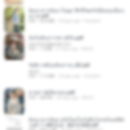
ย้อนเวลากลับมาในยุค 70 ชีวิตครั้งนี้ฉันขอเลือกเ
อง จบ.pdf
PDF
32.8 MB
18 days ago
Pandarin
ฉันไม่ต้องการพร สุจิรัน.pdf
tanmobza@gmail.com
PDF
1.4 MB
27 days ago
Mob K.
รัตติกาลพิรุณสิบสารท_RZ.pdf
decht
PDF
11.5 MB
18 days ago
Pandarin
ม่ายสาวผู้เปียกปอน.pdf
PDF
684 KB
28 days ago
Mob K.
ย้อนเวลากลับมาเกิดใหม่ในวันสิ้นโลกพร้อมมิติส่
วนตัว 1-443 [จบ] - 揍趴长颈鹿.pdf
PDF
499.6 MB
18 days ago
Pandarin