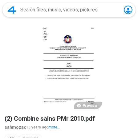
Preview
(2) Combine sains PMr 2010.pdf
sahmozac
15 years ago
more...