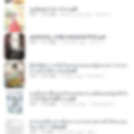
ฮูหยิuสุดป่วuฯ 4 จบ.pdf
PDF
72.5 MB
about a year ago
ณิชพน แ.
a6994762_9786160043507PDF.pdf
PDF
15.7 MB
3 months ago
อริยา ด.
[A Chu] การเกิดใหม่ของหมอหญิงเทวดา l ชายา
ท่านอ๋องปีศาจ [จบ].pdf
PDF
35.5 MB
18 days ago
Pandarin
คนอื่นเขาฝึกยุทธกันแทบตาย แต่ฉันแค่ปลูกผักก็เ
ก่งได้ Ep.0-600 จบ.pdf
PDF
19.0 MB
3 months ago
Theerasak G.
ท่านแม่ทัพ ท่านต้องการภรรยาอย่างข้าถึงจะรุ่งเ
รือง ch 1-100.pdf
PDF
4.4 MB
2 months ago
My J.