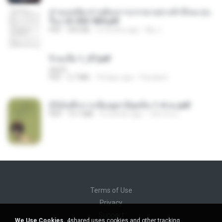
ท่านแม่ทัพ ท่านต้องการภรรยาอย่างข้าถึงจะรุ่งเ
รือง ch 553-560.pdf
PDF
493 KB
2 months ago
My J.
จิ่วฉงจื่อ 1_ST.pdf
decht
PDF
2.7 MB
18 days ago
Pandarin
(Y)บันทึกการเลี้ยงดูสามียุคหิน 1-4 จบ.pdf
PDF
19.7 MB
4 months ago
เลิฟ รักนะ
Terms of Use
Privacy
Support
We Use Cookies.
4shared uses cookies and other tracking