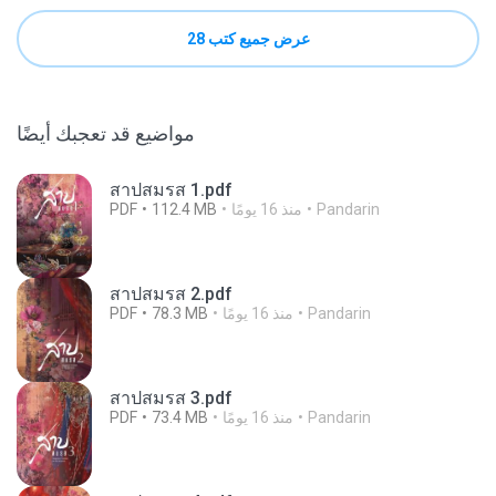
عرض جميع كتب 28
مواضيع قد تعجبك أيضًا
สาปสมรส 1.pdf
PDF
112.4 MB
منذ 16 يومًا
Pandarin
สาปสมรส 2.pdf
PDF
78.3 MB
منذ 16 يومًا
Pandarin
สาปสมรส 3.pdf
PDF
73.4 MB
منذ 16 يومًا
Pandarin