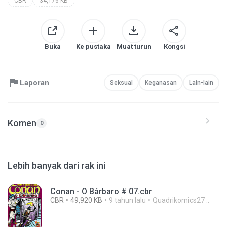
CBR
34,176 KB
Buka
Ke pustaka
Muat turun
Kongsi
Laporan
Seksual
Keganasan
Lain-lain
Komen
0
Lebih banyak dari rak ini
Conan - O Bárbaro # 07.cbr
CBR
49,920 KB
9 tahun lalu
Quadrikomics27 ..