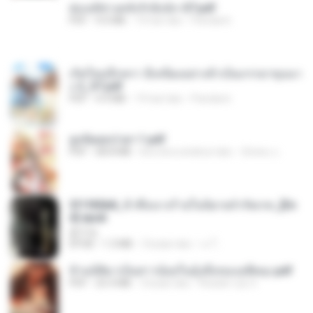
ฮ่องเต้ช่างคลั่งรักยิ่งนัก-ST.pdf
PDF
9.0 MB
19 hari lalu
Pandarin
เกิดใหม่อีกครา อี๋เหนียงอย่างข้าเป็นภรรยาขุนนา
ง 2_ST.pdf
PDF
4.9 MB
19 hari lalu
Pandarin
ฮูหยิuสุดป่วuฯ 1.pdf
PDF
68.8 MB
kira-kira setahun lalu
ณิชพน แ.
3f1f85b8_ข้าคือนางร้ายในนิยายจำกัดเรท_[En
d].epub
君子生
EPUB
1.3 MB
3 bulan lalu
เจ โ.
ข้ามมิติมาเป็นสาวน้อยในอุ้งมือของอดีตลุง.pdf
PDF
25.4 MB
3 bulan lalu
Reader Lily O.