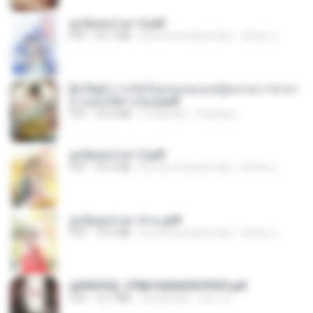
ฮูหยิuสุดป่วuฯ 2.pdf
PDF
64.7 MB
kira-kira setahun lalu
ณิชพน แ.
[A Chu] การเกิดใหม่ของหมอหญิงเทวดา l ชายา
ท่านอ๋องปีศาจ [จบ].pdf
PDF
35.5 MB
19 hari lalu
Pandarin
ฮูหยิuสุดป่วuฯ 3.pdf
PDF
65.3 MB
kira-kira setahun lalu
ณิชพน แ.
ฮูหยิuสุดป่วuฯ 4 จบ.pdf
PDF
72.5 MB
kira-kira setahun lalu
ณิชพน แ.
a6994762_9786160043507PDF.pdf
PDF
15.7 MB
3 bulan lalu
อริยา ด.