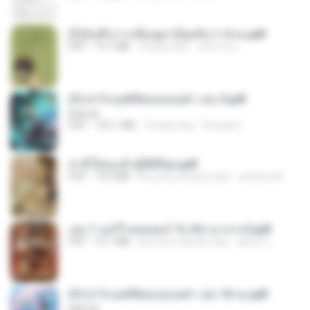
(Y)บันทึกการเลี้ยงดูสามียุคหิน 1-4 จบ.pdf
PDF
19.7 MB
4 bulan lalu
เลิฟ รักนะ
(Y) ฝ่าวิกฤตพิชิตหอคอยดำ เล่ม 3.pdf
BAILIW
PDF
103.1 MB
3 bulan lalu
Pandarin
สามีใบ้ของข้าผู้นี้ดีที่สุด.pdf
PDF
79.0 MB
kira-kira setahun lalu
whanta W.
เล่ม 1 แฮร์รี่ พอตเตอร์ กับ ศิลาอาถรรพ์.pdf
PDF
10.1 MB
kira-kira sebulan lalu
alexz Z.
(Y) ฝ่าวิกฤตพิชิตหอคอยดำ เล่ม 10 จบ.pdf
BAILIW