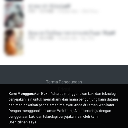
ฆ่าหมาป่า 5 (จบ).pdf
PDF
10.4 MB
5 bulan lalu
เลิฟ รักนะ
ย้อนเวลาไปเป็นมารดาปากแซ่บในยุค 70.pdf
PDF
26.5 MB
3 bulan lalu
kp_fha
Terma Penggunaan
Privasi
Kami Menggunakan Kuki.
4shared menggunakan kuki dan teknologi
Sokongan
penjejakan lain untuk memahami dari mana pengunjung kami datang
Jangan jual maklumat peribadi saya
dan meningkatkan pengalaman melayari Anda di Laman Web kami.
Jangan kongsi maklumat peribadi saya
Dengan menggunakan Laman Web kami, Anda bersetuju dengan
penggunaan kuki dan teknologi penjejakan lain oleh kami.
Ubah pilihan saya