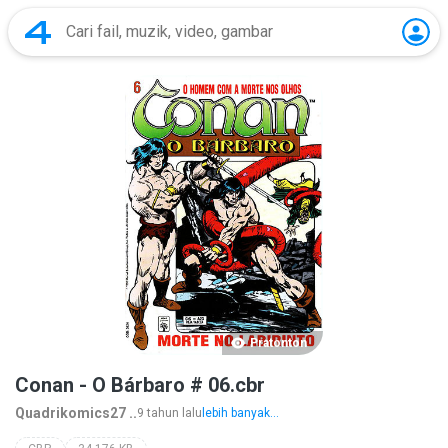
Pratonton
Conan - O Bárbaro # 06.cbr
Quadrikomics27 ..
9 tahun lalu
lebih banyak...