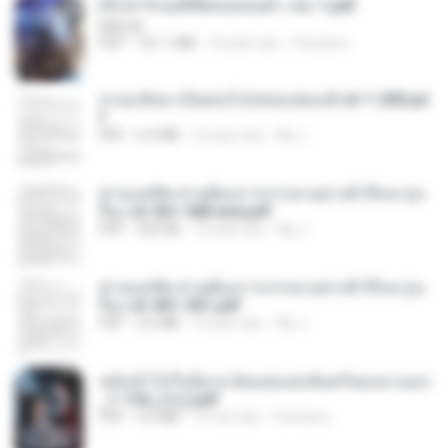
(Y) ฝ่าวิกฤตพิชิตหอคอยดำ เล่ม 1.pdf
BAILIW
PDF
101.1 MB
3 bulan lalu
Pandarin
หวนกลับมาเป็นคนโปรดของฮ่องเต้ ch 1-200.pd
f
PDF
6.4 MB
2 bulan lalu
My J.
ท่านแม่ทัพ ท่านต้องการภรรยาอย่างข้าถึงจะรุ่งเ
รือง ch 561-568 end.pdf
PDF
502 KB
2 bulan lalu
My J.
ท่านแม่ทัพ ท่านต้องการภรรยาอย่างข้าถึงจะรุ่งเ
รือง ch 401-501.pdf
PDF
3.6 MB
2 bulan lalu
My J.
หลังเข้าไปในนิยาย ฉันแย่งแสงจันทร์ของนางเอก
_1-154_(จบ).pdf
PDF
5.6 MB
19 hari lalu
Pandarin