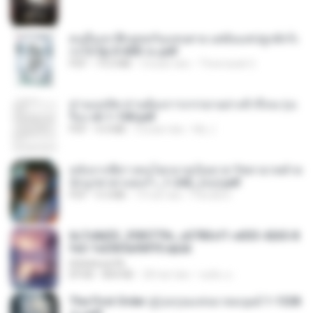
คนอื่นเขาฝึกยุทธกันแทบตาย แต่ฉันแค่ปลูกผักก็เ
ก่งได้ Ep.0-600 จบ.pdf
PDF
19.0 MB
3 bulan lalu
Theerasak G.
ท่านแม่ทัพ ท่านต้องการภรรยาอย่างข้าถึงจะรุ่งเ
รือง ch 1-100.pdf
PDF
4.4 MB
2 bulan lalu
My J.
หลังจากพี่สาวคนโตกลายเป็นทาส รัชทายาทตำห
นักบูรพาตาแดงก่ำ_1-242_(จบ).pdf
PDF
9.3 MB
19 hari lalu
Pandarin
6c7c8d33_3f85779c_e3783cf1-e033-4265-8
fe2-1e23b5a9dff0.epub
littlebbear96
EPUB
804 KB
28 hari lalu
ทอฝัน ม.
The First Order สู่รุ่งอรุณแห่งมวลมนุษย์ 1-1328