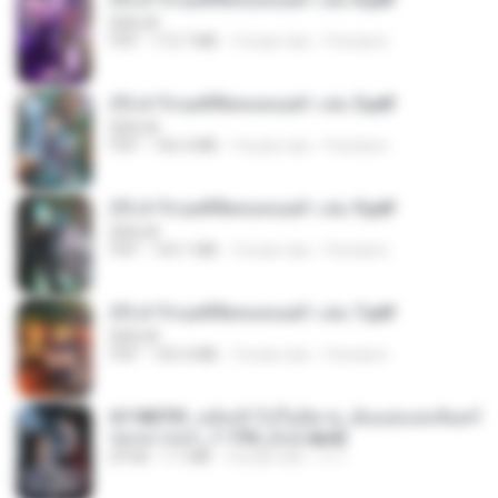
BAILIW
PDF
113.7 MB
3 bulan lalu
Pandarin
(Y) ฝ่าวิกฤตพิชิตหอคอยดำ เล่ม 5.pdf
BAILIW
PDF
106.4 MB
3 bulan lalu
Pandarin
(Y) ฝ่าวิกฤตพิชิตหอคอยดำ เล่ม 9.pdf
BAILIW
PDF
103.1 MB
3 bulan lalu
Pandarin
(Y) ฝ่าวิกฤตพิชิตหอคอยดำ เล่ม 7.pdf
BAILIW
PDF
105.4 MB
3 bulan lalu
Pandarin
6118073f_หลังเข้าไปในนิยาย_ฉันแย่งแสงจันทร์
ของนางเอก_1-154_(จบ).epub
EPUB
1.1 MB
3 bulan lalu
เจ โ.