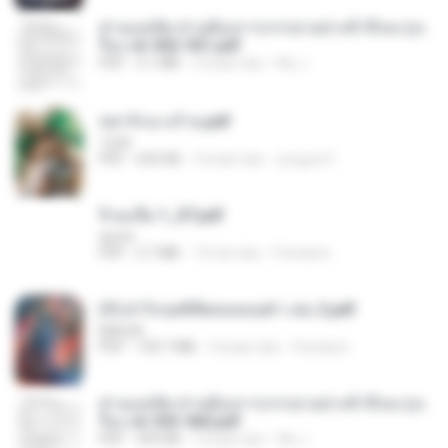
ท่านแม่ทัพ ท่านต้องการภรรยาอย่างข้าถึงจะรุ่งเ
รือง ch 502-551.pdf
PDF
3.1 MB
2 bulan lalu
My J.
หย่ารักนางร้าย.pdf
1234
PDF
692 KB
3 bulan lalu
yingyai S.
จิ่วฉงจื่อ 1_ST.pdf
decht
PDF
2.7 MB
19 hari lalu
Pandarin
(Y) ฝ่าวิกฤตพิชิตหอคอยดำ เล่ม 2.pdf
BAILIW
PDF
109.7 MB
3 bulan lalu
Pandarin
ท่านแม่ทัพ ท่านต้องการภรรยาอย่างข้าถึงจะรุ่งเ
รือง ch 553-560.pdf
PDF
493 KB
2 bulan lalu
My J.