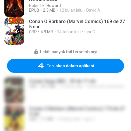
Robert E. Howard
EPUB
2.3 MB
12 bulan lalu
David A.
Conan O Bárbaro (Marvel Comics) 169 de 27
5.cbr
CBR
4.9 MB
14 tahun lalu
Igor C.
Lebih banyak fail tersembunyi
Teruskan dalam aplikasi
Conan Saga (BR) - 03 de 17.cbr
CBR
50.2 MB
15 tahun lalu
conan.the.cimmerian.barbarian
Conan O Bárbaro (Marvel Comics) 174 de 27
5.cbr
CBR
7.1 MB
14 tahun lalu
Igor C.