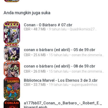
Anda mungkin juga suka
Conan - O Bárbaro # 07.cbr
CBR
48.7 MB
9 tahun lalu
Quadrikomics27 ..
conan o bárbaro (ed abril) - 05 de 59.cbr
CBR
25.6 MB
15 tahun lalu
conan.the.cimmerian.barbarian
conan o bárbaro (ed abril) - 08 de 59.cbr
CBR
26.0 MB
15 tahun lalu
conan.the.cimmerian.barbarian
Biblioteca Marvel - Los Eternos 3 de 3.cbr
CBR
33.7 MB
19 tahun lalu
superquadrinhos
a177bb07_Conan,_o_Barbaro_-_Robert_E._
Howard.epub