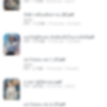
PDF
1.4 MB
28 hari lalu
Mob K.
รัตติกาลพิรุณสิบสารท_RZ.pdf
decht
PDF
11.5 MB
19 hari lalu
Pandarin
เธอเป็นผู้รับเหมาอันดับหนึ่งในแกแล็คซี่.pdf
PDF
19.9 MB
19 hari lalu
Pandarin
อย่าไปยอม เล่ม 1_ST.pdf
decht
PDF
2.7 MB
19 hari lalu
Pandarin
ม่ายสาวผู้เปียกปอน.pdf
PDF
684 KB
29 hari lalu
Mob K.
อย่าไปยอม เล่ม 2_ST.pdf