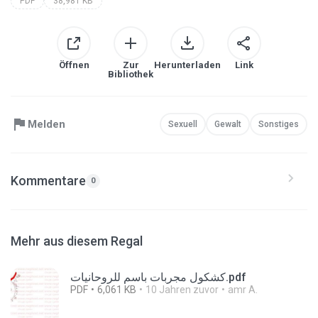
PDF
38,981 KB
Öffnen
Zur
Herunterladen
Link
Bibliothek
Melden
Sexuell
Gewalt
Sonstiges
Kommentare
0
Mehr aus diesem Regal
كشكول مجربات باسم للروحانيات.pdf
PDF
6,061 KB
10 Jahren zuvor
amr A.