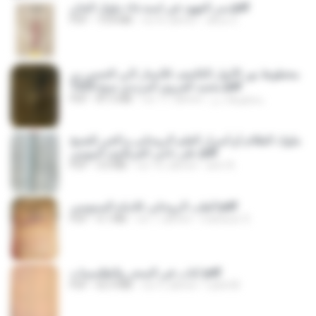
سر العهود في استدعاء ملوك الجان.pdf
PDF
73.8 MB
vor 8 Jahren
abou Z.
مخطوط نور الأنوار الكاشف للأستار لأبي الحسن بن
محمد الغروي المرندي نسخ 1325.pdf
PDF
87.5 MB
vor 11 Jahren
مخطوطات و.
ملوك الظلام أو أسرار العلم الروحاني و الجن للشيخ
على ناجى الفرقاوى البيومى.pdf
PDF
3.0 MB
vor 10 Jahren
amr A.
الطب الروحانى للامام السنوسى.pdf
PDF
4.1 MB
vor 7 Jahren
mansour S.
كتاب في السحر والطلسمات.pdf
PDF
65.9 MB
vor 5 Jahren
Larbi M.