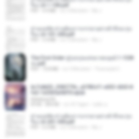
รือง ch 1-100.pdf
PDF
4.4 MB
vor 2 Monaten
My J.
ท่านแม่ทัพ ท่านต้องการภรรยาอย่างข้าถึงจะรุ่งเ
รือง ch 101-200.pdf
PDF
5.4 MB
vor 2 Monaten
My J.
The First Order สู่รุ่งอรุณแห่งมวลมนุษย์ 1-1328
จบ.pdf
PDF
72.8 MB
vor 3 Monaten
Theerasak G.
6c7c8d33_3f85779c_e3783cf1-e033-4265-8
fe2-1e23b5a9dff0.epub
littlebbear96
EPUB
804 KB
vor 24 Tagen
ทอฝัน ม.
ท่านแม่ทัพ ท่านต้องการภรรยาอย่างข้าถึงจะรุ่งเ
รือง ch 201-300.pdf
PDF
6.5 MB
vor 2 Monaten
My J.