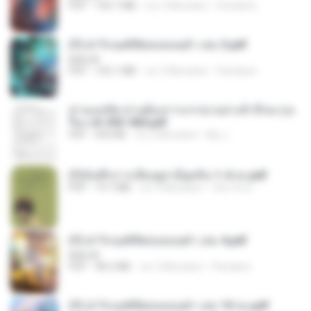
PDF
109.7 MB
vor 2 Monaten
Pandarin
(Y) ฝ่าวิกฤตพิชิตหอคอยดำ เล่ม 3.pdf
BAILIW
PDF
103.1 MB
vor 2 Monaten
Pandarin
ท่านแม่ทัพ ท่านต้องการภรรยาอย่างข้าถึงจะรุ่งเ
รือง ch 553-560.pdf
PDF
493 KB
vor 2 Monaten
My J.
(Y)บันทึกการเลี้ยงดูสามียุคหิน 1-4 จบ.pdf
PDF
19.7 MB
vor 4 Monaten
เลิฟ รักนะ
(Y) ฝ่าวิกฤตพิชิตหอคอยดำ เล่ม 4.pdf
BAILIW
PDF
98.2 MB
vor 2 Monaten
Pandarin
(Y) ฝ่าวิกฤตพิชิตหอคอยดำ เล่ม 10 จบ.pdf