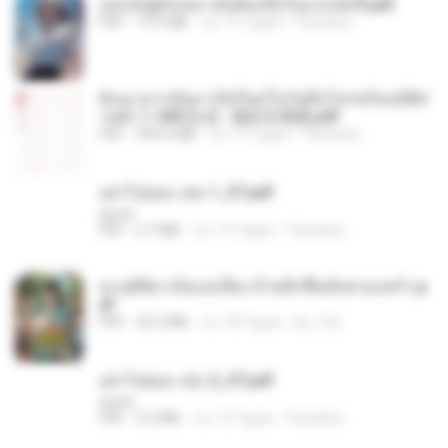
เธอเป็นผู้รับเหมาอันดับหนึ่งในแกแล็คซี่.pdf
PDF
19.9 MB
vor 15 Tagen
Pandarin
ย้อนเวลากลับมาเกิดใหม่ในวันสิ้นโลกพร้อมมิติส่
วนตัว 1-443 [จบ] - 揍趴长颈鹿.pdf
PDF
499.6 MB
vor 15 Tagen
Pandarin
อย่าไปยอม เล่ม 1_ST.pdf
decht
PDF
2.7 MB
vor 15 Tagen
Pandarin
ทะลุมิติมาเป็นแม่เลี้ยง ข้าพลิกฟื้นทั้งครอบครัว.p
df
PDF
42.5 MB
vor 18 Tagen
kp_fha
อย่าไปยอม เล่ม 2_ST.pdf
decht
PDF
2.5 MB
vor 15 Tagen
Pandarin