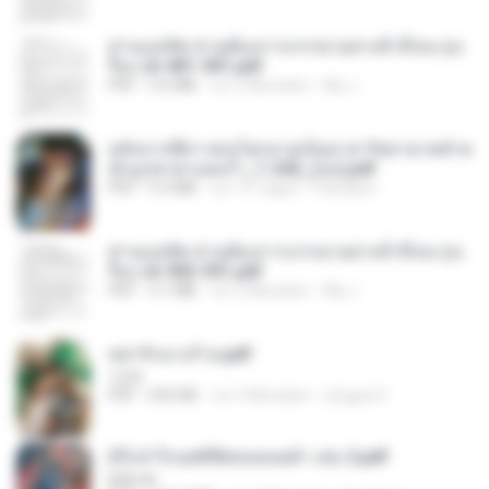
ท่านแม่ทัพ ท่านต้องการภรรยาอย่างข้าถึงจะรุ่งเ
รือง ch 401-501.pdf
PDF
3.6 MB
vor 2 Monaten
My J.
หลังจากพี่สาวคนโตกลายเป็นทาส รัชทายาทตำห
นักบูรพาตาแดงก่ำ_1-242_(จบ).pdf
PDF
9.3 MB
vor 15 Tagen
Pandarin
ท่านแม่ทัพ ท่านต้องการภรรยาอย่างข้าถึงจะรุ่งเ
รือง ch 502-551.pdf
PDF
3.1 MB
vor 2 Monaten
My J.
หย่ารักนางร้าย.pdf
1234
PDF
692 KB
vor 3 Monaten
yingyai S.
(Y) ฝ่าวิกฤตพิชิตหอคอยดำ เล่ม 2.pdf
BAILIW