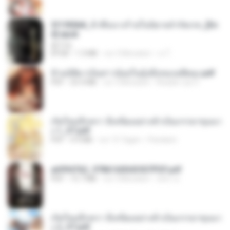
3f1f85b8_ข้าคือนางร้ายในนิยายจำกัดเรท_[En
d].epub
君子生
EPUB
1.3 MB
vor 3 Monaten
เจ โ.
ข้ามมิติมาเป็นสาวน้อยในอุ้งมือของอดีตลุง.pdf
PDF
25.4 MB
vor 3 Monaten
Reader Lily O.
เกิดใหม่อีกครา อี๋เหนียงอย่างข้าเป็นภรรยาขุนนา
ง 1_ST.pdf
PDF
4.9 MB
vor 15 Tagen
Pandarin
a6994762_9786160043507PDF.pdf
PDF
15.7 MB
vor 3 Monaten
อริยา ด.
เกิดใหม่อีกครา อี๋เหนียงอย่างข้าเป็นภรรยาขุนนา
ง 2_ST.pdf