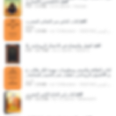
د+الكلباسي+الحائري.pdf
PDF
5.9 MB
vor 8 Jahren
Hussain
كتاب كناش سر التجانى المجرب.pdf
www
PDF
2.8 MB
vor 12 Monaten
4_ القفل والمفتاح في الاعمال الروحانية .pdf
PDF
25.7 MB
vor 2 Jahren
Karam E.
كتاب الطاقة والسحر ومعلومات مهمة لكل طالب ع
لم #الشيخ_الروحانى_عطية_عبد_الحميد_للمتابعة_
والكشف_الروحانى_00201062022238.pdf
يا رب
PDF
2.8 MB
vor 12 Monaten
كتاب إبن الحاج الكبير المغربي.pdf
PDF
26.2 MB
vor 10 Jahren
Mhamed H.