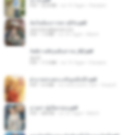
อง จบ.pdf
PDF
32.8 MB
vor 15 Tagen
Pandarin
ฉันไม่ต้องการพร สุจิรัน.pdf
tanmobza@gmail.com
PDF
1.4 MB
vor 24 Tagen
Mob K.
รัตติกาลพิรุณสิบสารท_RZ.pdf
decht
PDF
11.5 MB
vor 15 Tagen
Pandarin
ฝ่าบาททรงพระเจริญหมื่นปี1.pdf
PDF
6.4 MB
vor etwa einem Jahr
Orasa K.
ม่ายสาวผู้เปียกปอน.pdf
PDF
684 KB
vor 25 Tagen
Mob K.