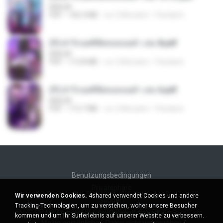
BAILIW
PDF
106.4 MB
vor 2 Monaten
Pandarin
(Y) ฝ่าวิกฤตพิชิตหอคอยดำ เล่ม 8.pdf
BAILIW
PDF
113.8 MB
vor 2 Monaten
Pandarin
(Y) ฝ่าวิกฤตพิชิตหอคอยดำ เล่ม 6.pdf
BAILIW
PDF
113.7 MB
vor 2 Monaten
Pandarin
Benutzungsbedingungen
Privatsphäre
Wir verwenden Cookies.
4shared verwendet Cookies und andere
Support
Tracking-Technologien, um zu verstehen, woher unsere Besucher
Meine persönlichen Daten nicht verkaufen
kommen und um Ihr Surferlebnis auf unserer Website zu verbessern.
Meine persönlichen Daten nicht weitergeben