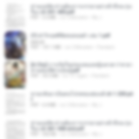
ท่านแม่ทัพ ท่านต้องการภรรยาอย่างข้าถึงจะรุ่งเ
รือง ch 301-400.pdf
PDF
5.2 MB
vor 2 Monaten
My J.
(Y) ฝ่าวิกฤตพิชิตหอคอยดำ เล่ม 1.pdf
BAILIW
PDF
101.1 MB
vor 2 Monaten
Pandarin
[A Chu] การเกิดใหม่ของหมอหญิงเทวดา l ชายา
ท่านอ๋องปีศาจ [จบ].pdf
PDF
35.5 MB
vor 15 Tagen
Pandarin
หวนกลับมาเป็นคนโปรดของฮ่องเต้ ch 1-200.pd
f
PDF
6.4 MB
vor 2 Monaten
My J.
ท่านแม่ทัพ ท่านต้องการภรรยาอย่างข้าถึงจะรุ่งเ
รือง ch 561-568 end.pdf
PDF
502 KB
vor 2 Monaten
My J.