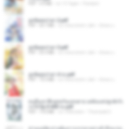
PDF
4.9 MB
vor 15 Tagen
Pandarin
ฮูหยิuสุดป่วuฯ 2.pdf
PDF
64.7 MB
vor etwa einem Jahr
ณิชพน แ.
ฮูหยิuสุดป่วuฯ 3.pdf
PDF
65.3 MB
vor etwa einem Jahr
ณิชพน แ.
ฮูหยิuสุดป่วuฯ 4 จบ.pdf
PDF
72.5 MB
vor etwa einem Jahr
ณิชพน แ.
คนอื่นเขาฝึกยุทธกันแทบตาย แต่ฉันแค่ปลูกผักก็เ
ก่งได้ Ep.0-600 จบ.pdf
PDF
19.0 MB
vor 3 Monaten
Theerasak G.
ท่านแม่ทัพ ท่านต้องการภรรยาอย่างข้าถึงจะรุ่งเ