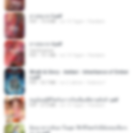
สาปสมรส 3.pdf
PDF
73.4 MB
vor 15 Tagen
Pandarin
สาปสมรส 4.pdf
CamScanner
PDF
73.1 MB
vor 15 Tagen
Pandarin
Wrath & Glory - Aeldari - Inheritance of Ember
s.pdf
PDF
53.7 MB
vor 2 Jahren
federico f
หนูน้อยสู้ชีวิตกับภารกิจเลี้ยงพี่ชายทั้งห้า.pdf
PDF
27.2 MB
vor 15 Tagen
Pandarin
ย้อนเวลากลับมาในยุค 70 ชีวิตครั้งนี้ฉันขอเลือกเ