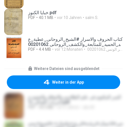
خبايا الكنوز.pdf
PDF
40.1 MB
vor 10 Jahren
salm S.
كتاب الحروف والاسرار #الشيخ_الروحانى_عطية_ع
بد_الحميد_للمتابعة_والكشف_الروحانى 00201062
022238.pdf
PDF
4.4 MB
vor 12 Monaten
Weitere Dateien sind ausgeblendet
Weiter in der App
السر المكتوم فى علم الطلاسم والاوفاق والنجوم م
جربات الغذالى (1).pdf
PDF
34.5 MB
vor 4 Jahren
abu M.
خير+الاعمال+لزيادة+الرزق+والمال+-+الشيخ+محم