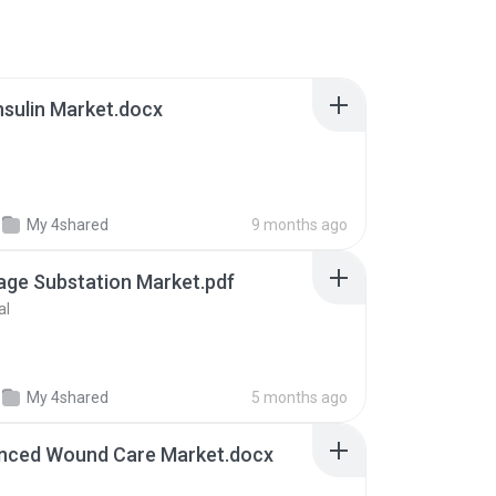
nsulin Market.docx
My 4shared
9 months ago
ge Substation Market.pdf
al
My 4shared
5 months ago
nced Wound Care Market.docx