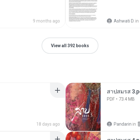
9 months ago
Ashwati D.
in
View all 392 books
สาปสมรส 3.p
PDF
73.4 MB
18 days ago
Pandarin
in