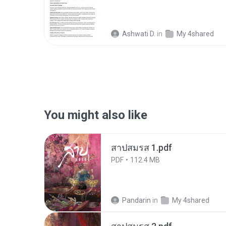
Ashwati D.
in
My 4shared
You might also like
สาปสมรส 1.pdf
PDF
112.4 MB
Pandarin
in
My 4shared