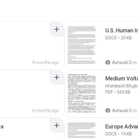
U.S. Human I
DOCX
20 KB
9 months ago
Ashwati D.
in
Medium Volta
Hrishikesh Bhujb
PDF
560 KB
6 months ago
Ashwati D.
in
cx
Europe Adva
DOCX
19 KB