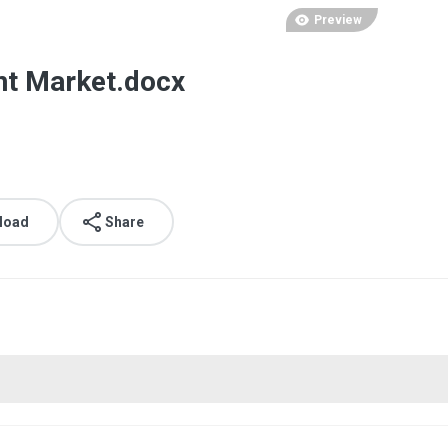
Preview
nt Market.docx
load
Share