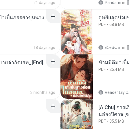
21 days ago
Pandarin
in
งข้าเป็นภรรยาขุนนาง
ฮูหยิuสุดป่วu
PDF
68.8 MB
18 days ago
ณิชพน แ.
in
ยายจำกัดเรท_[End].
ข้ามมิติมาเป็
PDF
25.4 MB
3 months ago
Reader Lily O.
[A Chu] การเ
นอ๋องปีศาจ [จ
PDF
35.5 MB