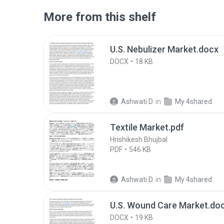
More from this shelf
U.S. Nebulizer Market.docx
DOCX
18 KB
Ashwati D.
in
My 4shared
Textile Market.pdf
Hrishikesh Bhujbal
PDF
546 KB
Ashwati D.
in
My 4shared
U.S. Wound Care Market.do
DOCX
19 KB