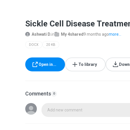
Sickle Cell Disease Treatme
Ashwati D.
in
My 4shared
9 months ago
more...
DOCX
20 KB
Open in...
To library
Down
Comments
0
Add new comment