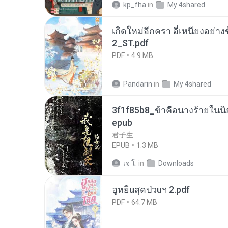
kp_fha
in
My 4shared
เกิดใหม่อีกครา อี๋เหนียงอย่า
2_ST.pdf
PDF
4.9 MB
Pandarin
in
My 4shared
3f1f85b8_ข้าคือนางร้ายในนิ
epub
君子生
EPUB
1.3 MB
เจ โ.
in
Downloads
ฮูหยิuสุดป่วuฯ 2.pdf
PDF
64.7 MB