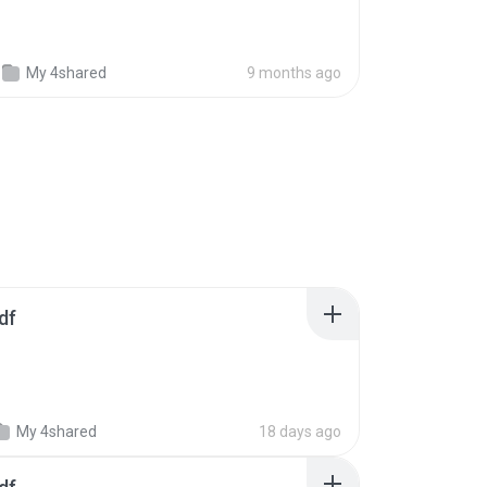
My 4shared
9 months ago
df
My 4shared
18 days ago