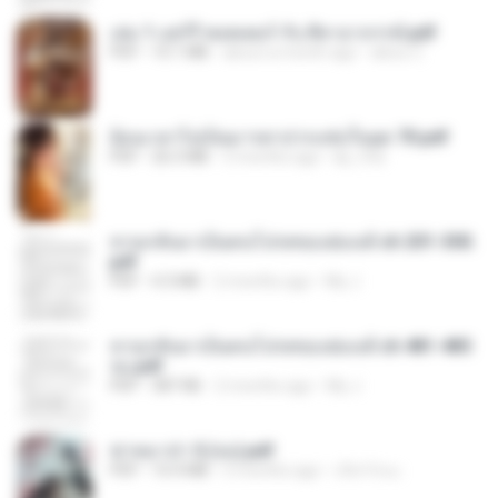
เล่ม 1 แฮร์รี่ พอตเตอร์ กับ ศิลาอาถรรพ์.pdf
PDF
10.1 MB
about a month ago
alexz Z.
ย้อนเวลาไปเป็นมารดาปากแซ่บในยุค 70.pdf
PDF
26.5 MB
3 months ago
kp_fha
หวนกลับมาเป็นคนโปรดของฮ่องเต้ ch 201-300.
pdf
PDF
4.3 MB
2 months ago
My J.
หวนกลับมาเป็นคนโปรดของฮ่องเต้ ch 481-485
จบ.pdf
PDF
387 KB
2 months ago
My J.
ฆ่าหมาป่า 5 (จบ).pdf
PDF
10.4 MB
5 months ago
เลิฟ รักนะ