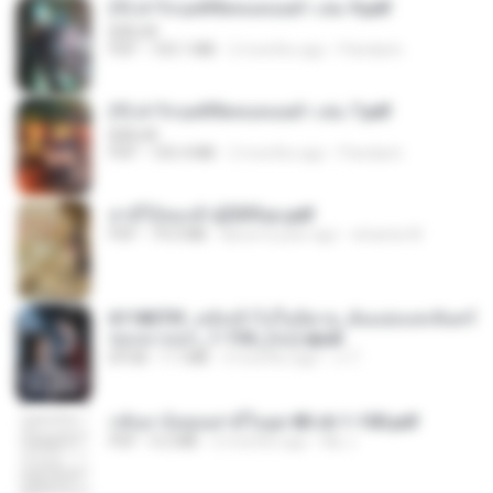
(Y) ฝ่าวิกฤตพิชิตหอคอยดำ เล่ม 9.pdf
BAILIW
PDF
103.1 MB
2 months ago
Pandarin
(Y) ฝ่าวิกฤตพิชิตหอคอยดำ เล่ม 7.pdf
BAILIW
PDF
105.4 MB
2 months ago
Pandarin
สามีใบ้ของข้าผู้นี้ดีที่สุด.pdf
PDF
79.0 MB
about a year ago
whanta W.
6118073f_หลังเข้าไปในนิยาย_ฉันแย่งแสงจันทร์
ของนางเอก_1-154_(จบ).epub
EPUB
1.1 MB
3 months ago
เจ โ.
กลับมาง้อคุณสามีในยุค 80 ch 1-100.pdf
PDF
4.2 MB
2 months ago
My J.