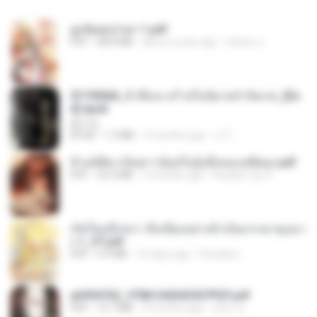
ฮูหยิuสุดป่วuฯ 1.pdf
PDF
68.8 MB
about a year ago
ณิชพน แ.
3f1f85b8_ข้าคือนางร้ายในนิยายจำกัดเรท_[En
d].epub
君子生
EPUB
1.3 MB
3 months ago
เจ โ.
ข้ามมิติมาเป็นสาวน้อยในอุ้งมือของอดีตลุง.pdf
PDF
25.4 MB
3 months ago
Reader Lily O.
เกิดใหม่อีกครา อี๋เหนียงอย่างข้าเป็นภรรยาขุนนา
ง 1_ST.pdf
PDF
4.9 MB
16 days ago
Pandarin
a6994762_9786160043507PDF.pdf
PDF
15.7 MB
3 months ago
อริยา ด.