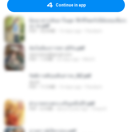
Continue in app
ย้อนเวลากลับมาในยุค 70 ชีวิตครั้งนี้ฉันขอเลือกเ
อง จบ.pdf
PDF
32.8 MB
16 days ago
Pandarin
ฉันไม่ต้องการพร สุจิรัน.pdf
tanmobza@gmail.com
PDF
1.4 MB
25 days ago
Mob K.
รัตติกาลพิรุณสิบสารท_RZ.pdf
decht
PDF
11.5 MB
16 days ago
Pandarin
ฝ่าบาททรงพระเจริญหมื่นปี1.pdf
PDF
6.4 MB
about a year ago
Orasa K.
ม่ายสาวผู้เปียกปอน.pdf