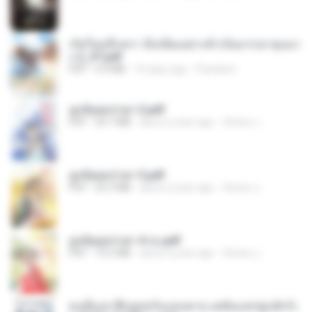
เกิดใหม่อีกครา อี๋เหนียงอย่างข้าเป็นภรรยาขุนนา
ง 2_ST.pdf
PDF
4.9 MB
16 days ago
Pandarin
ฮูหยิuสุดป่วuฯ 2.pdf
PDF
64.7 MB
about a year ago
ณิชพน แ.
ฮูหยิuสุดป่วuฯ 3.pdf
PDF
65.3 MB
about a year ago
ณิชพน แ.
ฮูหยิuสุดป่วuฯ 4 จบ.pdf
PDF
72.5 MB
about a year ago
ณิชพน แ.
คนอื่นเขาฝึกยุทธกันแทบตาย แต่ฉันแค่ปลูกผักก็เ