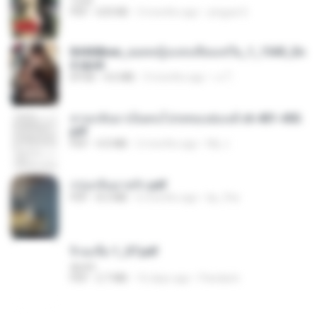
1234
PDF
633 KB
3 months ago
yingyai S.
84468bee_ยอดหญิงแห่งเทียนเชวีย_1_1545_En
d.epub
EPUB
4.6 MB
3 months ago
เจ โ.
หวนกลับมาเป็นคนโปรดของฮ่องเต้ ch 401-450.
pdf
PDF
4.0 MB
2 months ago
My J.
กรุ่นกลิ่นอายรัก.pdf
PDF
8.3 MB
6 months ago
kp_fha
จิ่วฉงจื่อ 1_ST.pdf
decht
PDF
2.7 MB
16 days ago
Pandarin