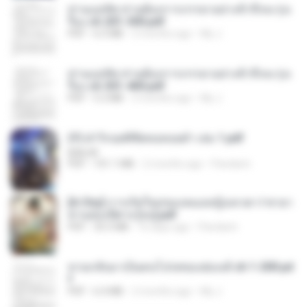
ท่านแม่ทัพ ท่านต้องการภรรยาอย่างข้าถึงจะรุ่งเ
รือง ch 201-300.pdf
PDF
6.5 MB
2 months ago
My J.
ท่านแม่ทัพ ท่านต้องการภรรยาอย่างข้าถึงจะรุ่งเ
รือง ch 301-400.pdf
PDF
5.2 MB
2 months ago
My J.
(Y) ฝ่าวิกฤตพิชิตหอคอยดำ เล่ม 1.pdf
BAILIW
PDF
101.1 MB
2 months ago
Pandarin
[A Chu] การเกิดใหม่ของหมอหญิงเทวดา l ชายา
ท่านอ๋องปีศาจ [จบ].pdf
PDF
35.5 MB
16 days ago
Pandarin
หวนกลับมาเป็นคนโปรดของฮ่องเต้ ch 1-200.pd
f
PDF
6.4 MB
2 months ago
My J.