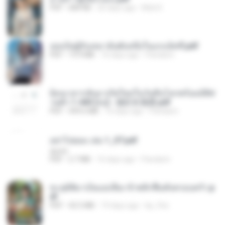
PDF
684 KB
26 days ago
Mob K.
เธอเป็นผู้รับเหมาอันดับหนึ่งในแกแล็คซี่.pdf
PDF
19.9 MB
16 days ago
Pandarin
ย้อนเวลากลับมาเกิดใหม่ในวันสิ้นโลกพร้อมมิติส่
วนตัว 1-443 [จบ] - 揍趴长颈鹿.pdf
PDF
499.6 MB
16 days ago
Pandarin
อย่าไปยอม เล่ม 1_ST.pdf
decht
PDF
2.7 MB
16 days ago
Pandarin
ทะลุมิติมาเป็นแม่เลี้ยง ข้าพลิกฟื้นทั้งครอบครัว.p
df
PDF
42.5 MB
19 days ago
kp_fha