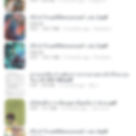
PDF
692 KB
3 months ago
yingyai S.
(Y) ฝ่าวิกฤตพิชิตหอคอยดำ เล่ม 2.pdf
BAILIW
PDF
109.7 MB
2 months ago
Pandarin
(Y) ฝ่าวิกฤตพิชิตหอคอยดำ เล่ม 3.pdf
BAILIW
PDF
103.1 MB
2 months ago
Pandarin
ท่านแม่ทัพ ท่านต้องการภรรยาอย่างข้าถึงจะรุ่งเ
รือง ch 553-560.pdf
PDF
493 KB
2 months ago
My J.
(Y)บันทึกการเลี้ยงดูสามียุคหิน 1-4 จบ.pdf
PDF
19.7 MB
4 months ago
เลิฟ รักนะ
(Y) ฝ่าวิกฤตพิชิตหอคอยดำ เล่ม 4.pdf