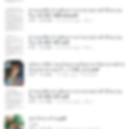
ท่านแม่ทัพ ท่านต้องการภรรยาอย่างข้าถึงจะรุ่งเ
รือง ch 561-568 end.pdf
PDF
502 KB
2 months ago
My J.
ท่านแม่ทัพ ท่านต้องการภรรยาอย่างข้าถึงจะรุ่งเ
รือง ch 401-501.pdf
PDF
3.6 MB
2 months ago
My J.
หลังจากพี่สาวคนโตกลายเป็นทาส รัชทายาทตำห
นักบูรพาตาแดงก่ำ_1-242_(จบ).pdf
PDF
9.3 MB
16 days ago
Pandarin
ท่านแม่ทัพ ท่านต้องการภรรยาอย่างข้าถึงจะรุ่งเ
รือง ch 502-551.pdf
PDF
3.1 MB
2 months ago
My J.
หย่ารักนางร้าย.pdf
1234