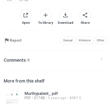
PDF
241 KB
Open
To library
Download
Share
Report
Sexual
Violence
Other
Comments
0
More from this shelf
Murthypatent_.pdf
PDF
217 KB
5 years ago
ANKY S.