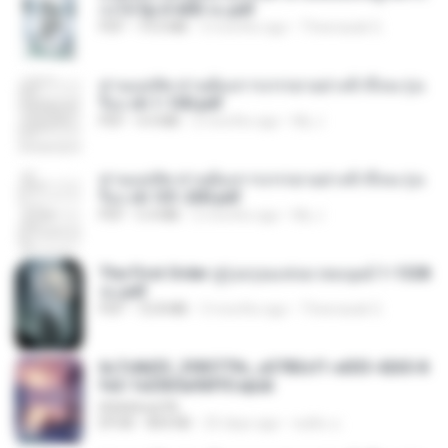
ก่งได้ Ep.0-600 จบ.pdf
PDF
19.0 MB
3 months ago
Theerasak G.
ท่านแม่ทัพ ท่านต้องการภรรยาอย่างข้าถึงจะรุ่งเ
รือง ch 1-100.pdf
PDF
4.4 MB
2 months ago
My J.
ท่านแม่ทัพ ท่านต้องการภรรยาอย่างข้าถึงจะรุ่งเ
รือง ch 101-200.pdf
PDF
5.4 MB
2 months ago
My J.
The First Order สู่รุ่งอรุณแห่งมวลมนุษย์ 1-1328
จบ.pdf
PDF
72.8 MB
3 months ago
Theerasak G.
6c7c8d33_3f85779c_e3783cf1-e033-4265-8
fe2-1e23b5a9dff0.epub
littlebbear96
EPUB
804 KB
25 days ago
ทอฝัน ม.