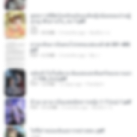
ยุทธการพิชิตวังหลังฉบับองค์หญิงน้อยจอมป่วนผู้
ถูกญาติๆอ่านใจ_จบ-1.pdf
Lilly
PDF
8.4 MB
3 months ago
พิมพ์นิภา ส.
หวนกลับมาเป็นคนโปรดของฮ่องเต้ ch 301-400.
pdf
PDF
6.3 MB
2 months ago
My J.
หลังเข้าไปในนิยาย ฉันแย่งแสงจันทร์ของนางเอก
_1-154_(จบ).pdf
PDF
5.6 MB
16 days ago
Pandarin
ข้ามเวลามาเป็นแพทย์ทหารหญิง 1-7 (จบ)-1.pdf
PDF
51.6 MB
3 months ago
พิมพ์นิภา ส.
ไท่จื่อ! หม่อมฉันอยากหย่าเพคะ.pdf