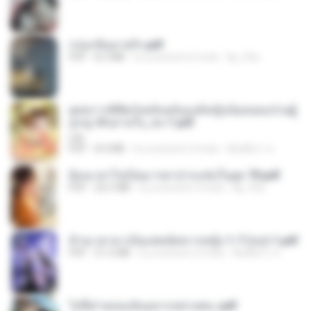
กรุ่นกลิ่นอายรัก.pdf
PDF
8.3 MB
il y a environ 6 mois
kp_fha
ยุทธการพิชิตวังหลังฉบับองค์หญิงน้อยจอมป่วนผู้
ถูกญาติๆอ่านใจ_จบ-1.pdf
Lilly
PDF
8.4 MB
il y a environ 3 mois
พิมพ์นิภา ส.
ย้อนเวลาไปเป็นมารดาปากแซ่บในยุค 70.pdf
PDF
26.5 MB
il y a environ 3 mois
kp_fha
ข้ามเวลามาเป็นแพทย์ทหารหญิง 1-7 (จบ)-1.pdf
PDF
51.6 MB
il y a environ 3 mois
พิมพ์นิภา ส.
ไท่จื่อ! หม่อมฉันอยากหย่าเพคะ.pdf