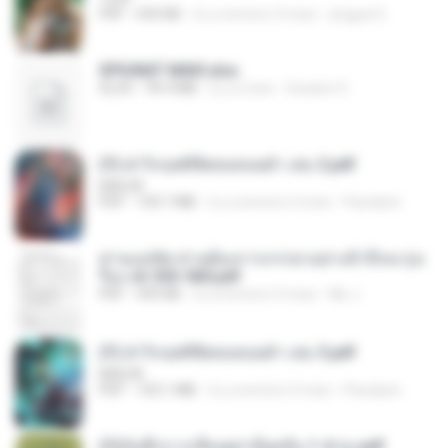
PDF
692 KB
il y a environ 3 mois
yingyai S.
SPIUNAT MAVI.xlsx
XLSX
99.4 MB
il y a 2 ans
Susann S.
(Y) ฝ่าวิกฤตพิชิตหอคอยดำ เล่ม 2.pdf
BAILIW
PDF
109.7 MB
il y a environ 2 mois
Pandarin
ท่านแม่ทัพ ท่านต้องการภรรยาอย่างข้าถึงจะรุ่งเ
รือง ch 553-560.pdf
PDF
493 KB
il y a environ 2 mois
My J.
(Y) ฝ่าวิกฤตพิชิตหอคอยดำ เล่ม 3.pdf
BAILIW
PDF
103.1 MB
il y a environ 2 mois
Pandarin
(Y)บันทึกการเลี้ยงดูสามียุคหิน 1-4 จบ.pdf