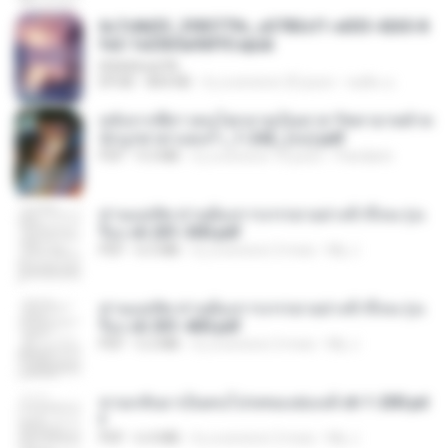
6c7c8d33_3f85779c_e3783cf1-e033-4265-8
fe2-1e23b5a9dff0.epub
littlebbear96
EPUB
804 KB
il y a environ 25 jours
ทอฝัน ม.
หลังจากพี่สาวคนโตกลายเป็นทาส รัชทายาทตำห
นักบูรพาตาแดงก่ำ_1-242_(จบ).pdf
PDF
9.3 MB
il y a environ 16 jours
Pandarin
ท่านแม่ทัพ ท่านต้องการภรรยาอย่างข้าถึงจะรุ่งเ
รือง ch 201-300.pdf
PDF
6.5 MB
il y a environ 2 mois
My J.
ท่านแม่ทัพ ท่านต้องการภรรยาอย่างข้าถึงจะรุ่งเ
รือง ch 301-400.pdf
PDF
5.2 MB
il y a environ 2 mois
My J.
หวนกลับมาเป็นคนโปรดของฮ่องเต้ ch 1-200.pd
f
PDF
6.4 MB
il y a environ 2 mois
My J.