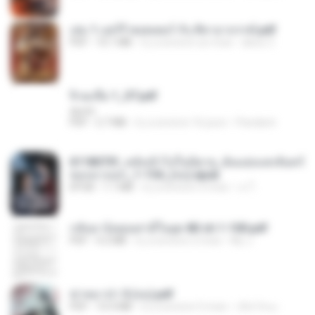
เล่ม 1 แฮร์รี่ พอตเตอร์ กับ ศิลาอาถรรพ์.pdf
PDF
10.1 MB
il y a environ un mois
alexz Z.
จิ่วฉงจื่อ 1_ST.pdf
decht
PDF
2.7 MB
il y a environ 16 jours
Pandarin
6118073f_หลังเข้าไปในนิยาย_ฉันแย่งแสงจันทร์
ของนางเอก_1-154_(จบ).epub
EPUB
1.1 MB
il y a environ 3 mois
เจ โ.
กลับมาง้อคุณสามีในยุค 80 ch 1-100.pdf
PDF
4.2 MB
il y a environ 2 mois
My J.
ฆ่าหมาป่า 5 (จบ).pdf
PDF
10.4 MB
il y a environ 5 mois
เลิฟ รักนะ