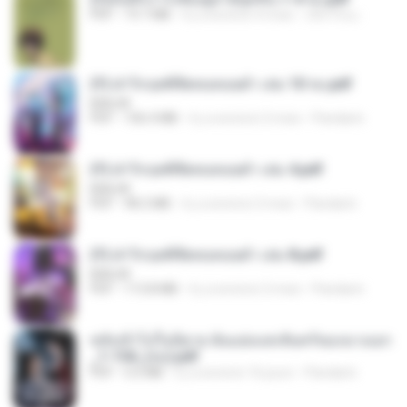
PDF
19.7 MB
il y a environ 4 mois
เลิฟ รักนะ
(Y) ฝ่าวิกฤตพิชิตหอคอยดำ เล่ม 10 จบ.pdf
BAILIW
PDF
106.4 MB
il y a environ 2 mois
Pandarin
(Y) ฝ่าวิกฤตพิชิตหอคอยดำ เล่ม 4.pdf
BAILIW
PDF
98.2 MB
il y a environ 2 mois
Pandarin
(Y) ฝ่าวิกฤตพิชิตหอคอยดำ เล่ม 8.pdf
BAILIW
PDF
113.8 MB
il y a environ 2 mois
Pandarin
หลังเข้าไปในนิยาย ฉันแย่งแสงจันทร์ของนางเอก
_1-154_(จบ).pdf
PDF
5.6 MB
il y a environ 16 jours
Pandarin