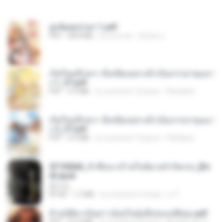
ฮูหยิuสุดป่วuฯ 1.pdf
PDF
68.8 MB
il y a un an
ณิชพน แ.
เกิดใหม่อีกครา อี๋เหนียงอย่างข้าเป็นภรรยาขุนนา
ง 1_ST.pdf
PDF
4.9 MB
il y a environ 16 jours
Pandarin
เกิดใหม่อีกครา อี๋เหนียงอย่างข้าเป็นภรรยาขุนนา
ง 2_ST.pdf
PDF
4.9 MB
il y a environ 16 jours
Pandarin
3f1f85b8_ข้าคือนางร้ายในนิยายจำกัดเรท_[En
d].epub
君子生
EPUB
1.3 MB
il y a environ 3 mois
เจ โ.
ข้ามมิติมาเป็นสาวน้อยในอุ้งมือของอดีตลุง.pdf