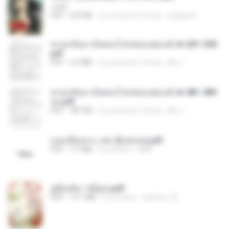
1234
PDF
633 KB
il y a environ 3 mois
yingyai S.
หวนกลับมาเป็นคนโปรดของฮ่องเต้ ch 201-300.
pdf
PDF
4.3 MB
il y a environ 2 mois
My J.
หวนกลับมาเป็นคนโปรดของฮ่องเต้ ch 481-485
จบ.pdf
PDF
387 KB
il y a environ 2 mois
My J.
แนบเนื้อเทวะ เล่ม 2(เล่มจบ).pdf
PDF
3.7 MB
il y a 8 ans
ANK
มู่ชิงหลิง✅(มีลูก).pdf
PDF
15.1 MB
il y a 4 ans
sarinya_29