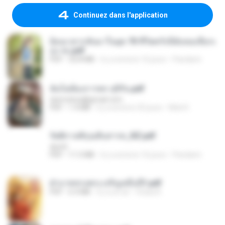
Continuez dans l'application
ย้อนเวลากลับมาในยุค 70 ชีวิตครั้งนี้ฉันขอเลือกเ
อง จบ.pdf
PDF
32.8 MB
il y a environ 16 jours
Pandarin
ฉันไม่ต้องการพร สุจิรัน.pdf
tanmobza@gmail.com
PDF
1.4 MB
il y a environ 25 jours
Mob K.
รัตติกาลพิรุณสิบสารท_RZ.pdf
decht
PDF
11.5 MB
il y a environ 16 jours
Pandarin
ฝ่าบาททรงพระเจริญหมื่นปี1.pdf
PDF
6.4 MB
il y a un an
Orasa K.