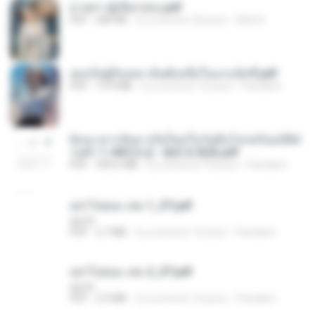
ม่ายสาวผู้เปียกปอน.pdf
PDF
684 KB
il y a environ 26 jours
Mob K.
เธอเป็นผู้รับเหมาอันดับหนึ่งในแกแล็คซี่.pdf
PDF
19.9 MB
il y a environ 16 jours
Pandarin
ย้อนเวลากลับมาเกิดใหม่ในวันสิ้นโลกพร้อมมิติส่
วนตัว 1-443 [จบ] - 揍趴长颈鹿.pdf
PDF
499.6 MB
il y a environ 16 jours
Pandarin
อย่าไปยอม เล่ม 1_ST.pdf
decht
PDF
2.7 MB
il y a environ 16 jours
Pandarin
อย่าไปยอม เล่ม 2_ST.pdf
decht
PDF
2.5 MB
il y a environ 16 jours
Pandarin