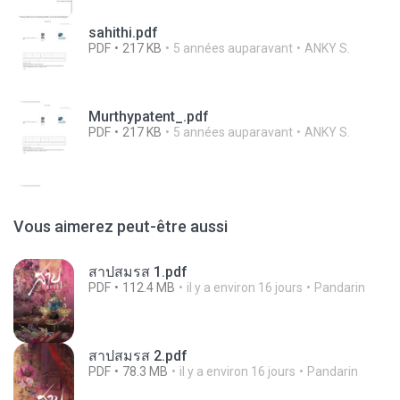
sahithi.pdf
PDF
217 KB
5 années auparavant
ANKY S.
Murthypatent_.pdf
PDF
217 KB
5 années auparavant
ANKY S.
Vous aimerez peut-être aussi
สาปสมรส 1.pdf
PDF
112.4 MB
il y a environ 16 jours
Pandarin
สาปสมรส 2.pdf
PDF
78.3 MB
il y a environ 16 jours
Pandarin