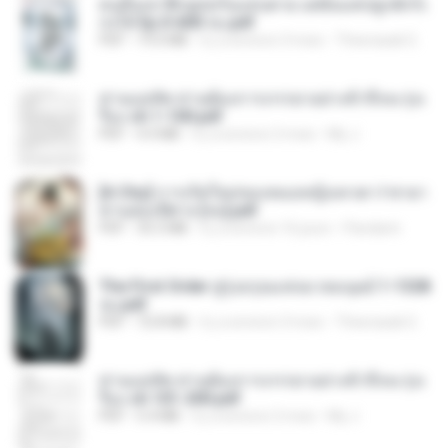
คนอื่นเขาฝึกยุทธกันแทบตาย แต่ฉันแค่ปลูกผักก็เ
ก่งได้ Ep.0-600 จบ.pdf
PDF
19.0 MB
il y a environ 3 mois
Theerasak G.
ท่านแม่ทัพ ท่านต้องการภรรยาอย่างข้าถึงจะรุ่งเ
รือง ch 1-100.pdf
PDF
4.4 MB
il y a environ 2 mois
My J.
[A Chu] การเกิดใหม่ของหมอหญิงเทวดา l ชายา
ท่านอ๋องปีศาจ [จบ].pdf
PDF
35.5 MB
il y a environ 16 jours
Pandarin
The First Order สู่รุ่งอรุณแห่งมวลมนุษย์ 1-1328
จบ.pdf
PDF
72.8 MB
il y a environ 3 mois
Theerasak G.
ท่านแม่ทัพ ท่านต้องการภรรยาอย่างข้าถึงจะรุ่งเ
รือง ch 101-200.pdf
PDF
5.4 MB
il y a environ 2 mois
My J.