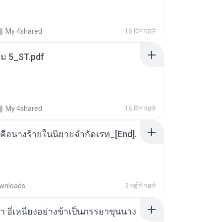
My 4shared
16 दिन पहले
่ม 5_ST.pdf
My 4shared
16 दिन पहले
คือนางร้ายในนิยายจำกัดเรท_[End].
wnloads
3 महीने पहले
า อี๋เหนียงอย่างข้าเป็นภรรยาขุนนาง