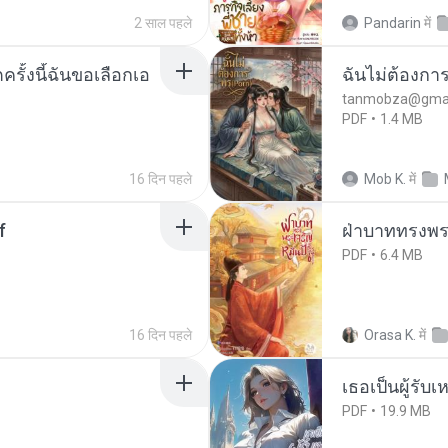
2 साल पहले
Pandarin
में
ครั้งนี้ฉันขอเลือกเอ
ฉันไม่ต้องการ
tanmobza@gmai
PDF
1.4 MB
16 दिन पहले
Mob K.
में
f
ฝ่าบาททรงพระ
PDF
6.4 MB
16 दिन पहले
Orasa K.
में
เธอเป็นผู้รับ
PDF
19.9 MB