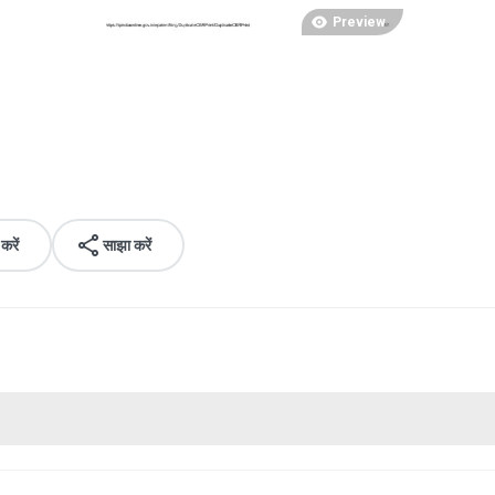
Preview
रें
साझा करें