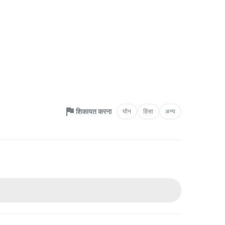
शिकायत करना
यौन
हिंसा
अन्य