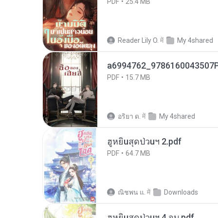
PDF
25.4 MB
Reader Lily O.
में
My 4shared
a6994762_9786160043507P
PDF
15.7 MB
อริยา ด.
में
My 4shared
ฮูหยิuสุดป่วuฯ 2.pdf
PDF
64.7 MB
ณิชพน แ.
में
Downloads
ฮูหยิuสุดป่วuฯ 4 จบ.pdf