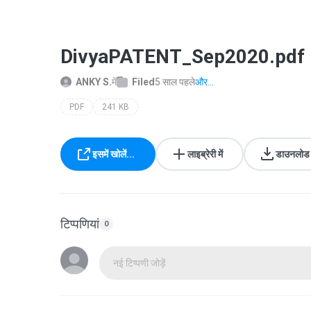
DivyaPATENT_Sep2020.pdf
ANKY S.
में
Filed
5 साल पहले
और...
PDF
241 KB
इसमें खोलें...
लाइब्रेरी में
डाउनलोड क
टिप्पणियां
0
नई टिप्पणी जोड़ें