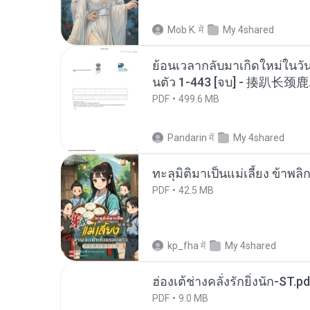
Mob K.
में
My 4shared
ย้อนเวลากลับมาเกิดใหม่ในวัน
นตัว 1-443 [จบ] - 揍趴长颈鹿
PDF
499.6 MB
Pandarin
में
My 4shared
ทะลุมิติมาเป็นแม่เลี้ยง ข้าพลิ
PDF
42.5 MB
kp_fha
में
My 4shared
ฮ่องเต้ช่างคลั่งรักยิ่งนัก-ST.pd
PDF
9.0 MB