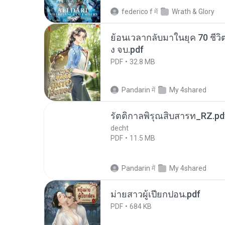
federico f
में
Wrath & Glory
ย้อนเวลากลับมาในยุค 70 ชีวิต
ง จบ.pdf
PDF
32.8 MB
Pandarin
में
My 4shared
รัตติกาลพิรุณสิบสารท_RZ.pd
decht
PDF
11.5 MB
Pandarin
में
My 4shared
ม่ายสาวผู้เปียกปอน.pdf
PDF
684 KB