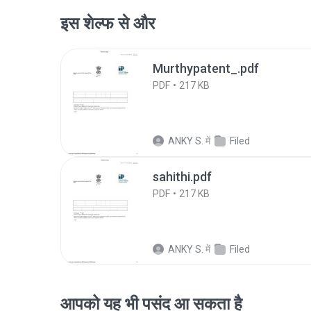
इस शेल्फ से और
Murthypatent_.pdf
PDF
217 KB
ANKY S.
में
Filed
sahithi.pdf
PDF
217 KB
ANKY S.
में
Filed
आपको यह भी पसंद आ सकता है