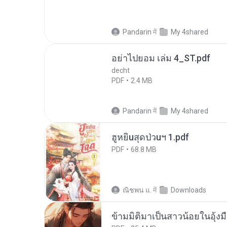
Pandarin
में
My 4shared
อย่าไปยอม เล่ม 4_ST.pdf
decht
PDF
2.4 MB
Pandarin
में
My 4shared
ฮูหยิuสุดป่วuฯ 1.pdf
PDF
68.8 MB
ณิชพน แ.
में
Downloads
ข้ามมิติมาเป็นสาวน้อยในอุ้งม