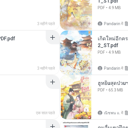
1_ST.pdf
PDF
4.9 MB
3 महीने पहले
Pandarin
में
DF.pdf
เกิดใหม่อีกคร
2_ST.pdf
PDF
4.9 MB
3 महीने पहले
Pandarin
में
ฮูหยิuสุดป่วu
PDF
65.3 MB
एक साल पहले
ณิชพน แ.
में
คนอื่นเขาฝึกย