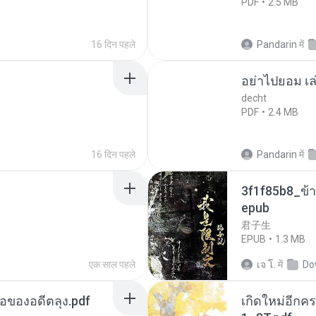
PDF
2.5 MB
16 दिन पहले
Pandarin
में
อย่าไปยอม เล
decht
PDF
2.4 MB
16 दिन पहले
Pandarin
में
3f1f85b8_ข้า
epub
君子生
EPUB
1.3 MB
एक साल पहले
เจ โ.
में
Do
ือของอดีตลุง.pdf
เกิดใหม่อีกคร