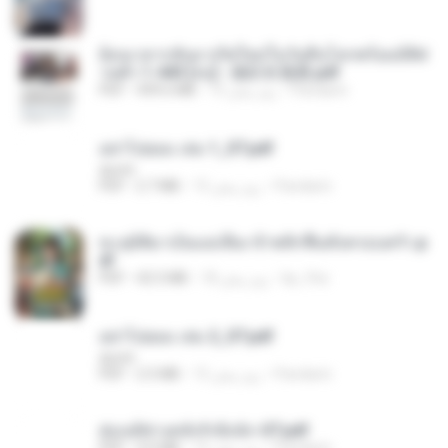
ย้อนเวลากลับมาเกิดใหม่ในวันสิ้นโลกพร้อมมิติส่
วนตัว 1-443 [จบ] - 揍趴长颈鹿.pdf
Pandarin
15 روز پیش
499.6 MB
PDF
อย่าไปยอม เล่ม 1_ST.pdf
decht
Pandarin
15 روز پیش
2.7 MB
PDF
ทะลุมิติมาเป็นแม่เลี้ยง ข้าพลิกฟื้นทั้งครอบครัว.p
df
kp_fha
18 روز پیش
42.5 MB
PDF
อย่าไปยอม เล่ม 2_ST.pdf
decht
Pandarin
15 روز پیش
2.5 MB
PDF
ฮ่องเต้ช่างคลั่งรักยิ่งนัก-ST.pdf
Pandarin
15 روز پیش
9.0 MB
PDF