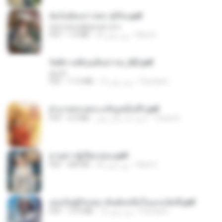
ฉันไม่ต้องการพร สุจิรัน.pdf
tanmobza@gmail.com
Mob K.
24 روز پیش
1.4 MB
PDF
รัตติกาลพิรุณสิบสารท_RZ.pdf
decht
Pandarin
15 روز پیش
11.5 MB
PDF
ฝ่าบาททรงพระเจริญหมื่นปี1.pdf
Orasa K.
حدود یک سال پیش
6.4 MB
PDF
ม่ายสาวผู้เปียกปอน.pdf
Mob K.
26 روز پیش
684 KB
PDF
เธอเป็นผู้รับเหมาอันดับหนึ่งในแกแล็คซี่.pdf
Pandarin
15 روز پیش
19.9 MB
PDF