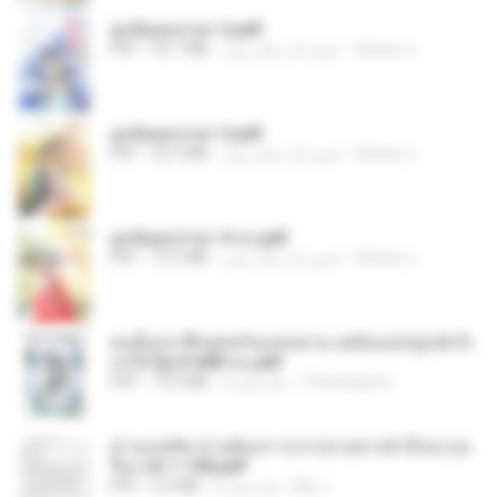
ฮูหยิuสุดป่วuฯ 2.pdf
ณิชพน แ.
حدود یک سال پیش
64.7 MB
PDF
ฮูหยิuสุดป่วuฯ 3.pdf
ณิชพน แ.
حدود یک سال پیش
65.3 MB
PDF
ฮูหยิuสุดป่วuฯ 4 จบ.pdf
ณิชพน แ.
حدود یک سال پیش
72.5 MB
PDF
คนอื่นเขาฝึกยุทธกันแทบตาย แต่ฉันแค่ปลูกผักก็เ
ก่งได้ Ep.0-600 จบ.pdf
Theerasak G.
3 ماه پیش
19.0 MB
PDF
ท่านแม่ทัพ ท่านต้องการภรรยาอย่างข้าถึงจะรุ่งเ
รือง ch 1-100.pdf
My J.
2 ماه پیش
4.4 MB
PDF