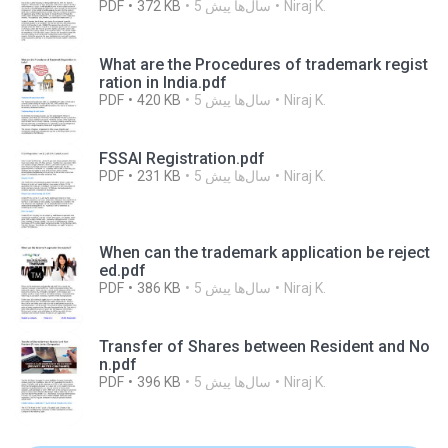
Niraj K.
5 سال‌ها پیش
372 KB
PDF
What are the Procedures of trademark regist
ration in India.pdf
Niraj K.
5 سال‌ها پیش
420 KB
PDF
FSSAI Registration.pdf
Niraj K.
5 سال‌ها پیش
231 KB
PDF
When can the trademark application be reject
ed.pdf
Niraj K.
5 سال‌ها پیش
386 KB
PDF
Transfer of Shares between Resident and No
n.pdf
Niraj K.
5 سال‌ها پیش
396 KB
PDF