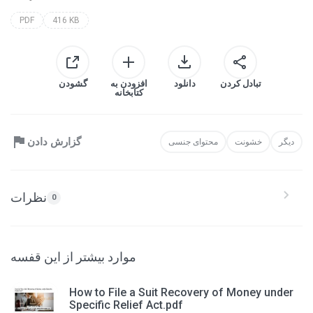
PDF
416 KB
تبادل کردن
دانلود
افزودن به
گشودن
کتابخانه
گزارش دادن
دیگر
خشونت
محتوای جنسی
نظرات
0
موارد بیشتر از این قفسه
How to File a Suit Recovery of Money under
Specific Relief Act.pdf