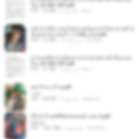
รือง ch 401-501.pdf
My J.
2 ماه پیش
3.6 MB
PDF
หลังจากพี่สาวคนโตกลายเป็นทาส รัชทายาทตำห
นักบูรพาตาแดงก่ำ_1-242_(จบ).pdf
Pandarin
15 روز پیش
9.3 MB
PDF
ท่านแม่ทัพ ท่านต้องการภรรยาอย่างข้าถึงจะรุ่งเ
รือง ch 502-551.pdf
My J.
2 ماه پیش
3.1 MB
PDF
หย่ารักนางร้าย.pdf
1234
yingyai S.
3 ماه پیش
692 KB
PDF
(Y) ฝ่าวิกฤตพิชิตหอคอยดำ เล่ม 2.pdf
BAILIW
Pandarin
2 ماه پیش
109.7 MB
PDF