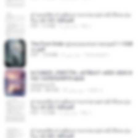
ท่านแม่ทัพ ท่านต้องการภรรยาอย่างข้าถึงจะรุ่งเ
รือง ch 101-200.pdf
My J.
2 ماه پیش
5.4 MB
PDF
The First Order สู่รุ่งอรุณแห่งมวลมนุษย์ 1-1328
จบ.pdf
Theerasak G.
3 ماه پیش
72.8 MB
PDF
6c7c8d33_3f85779c_e3783cf1-e033-4265-8
fe2-1e23b5a9dff0.epub
littlebbear96
ทอฝัน ม.
25 روز پیش
804 KB
EPUB
ท่านแม่ทัพ ท่านต้องการภรรยาอย่างข้าถึงจะรุ่งเ
รือง ch 201-300.pdf
My J.
2 ماه پیش
6.5 MB
PDF
ท่านแม่ทัพ ท่านต้องการภรรยาอย่างข้าถึงจะรุ่งเ
รือง ch 301-400.pdf