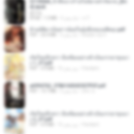
3f1f85b8_ข้าคือนางร้ายในนิยายจำกัดเรท_[En
d].epub
君子生
เจ โ.
3 ماه پیش
1.3 MB
EPUB
ข้ามมิติมาเป็นสาวน้อยในอุ้งมือของอดีตลุง.pdf
Reader Lily O.
3 ماه پیش
25.4 MB
PDF
เกิดใหม่อีกครา อี๋เหนียงอย่างข้าเป็นภรรยาขุนนา
ง 1_ST.pdf
Pandarin
15 روز پیش
4.9 MB
PDF
a6994762_9786160043507PDF.pdf
อริยา ด.
3 ماه پیش
15.7 MB
PDF
เกิดใหม่อีกครา อี๋เหนียงอย่างข้าเป็นภรรยาขุนนา
ง 2_ST.pdf
Pandarin
15 روز پیش
4.9 MB
PDF