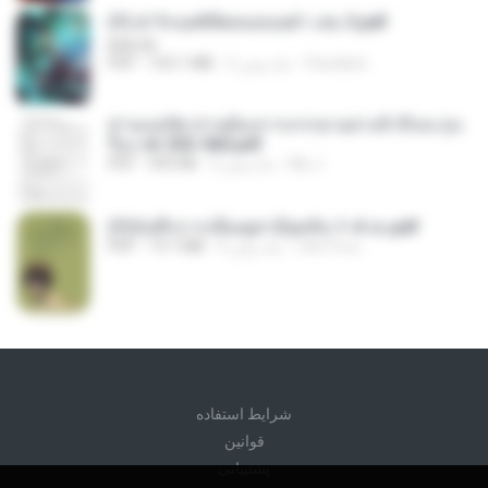
(Y) ฝ่าวิกฤตพิชิตหอคอยดำ เล่ม 3.pdf
BAILIW
Pandarin
2 ماه پیش
103.1 MB
PDF
ท่านแม่ทัพ ท่านต้องการภรรยาอย่างข้าถึงจะรุ่งเ
รือง ch 553-560.pdf
My J.
2 ماه پیش
493 KB
PDF
(Y)บันทึกการเลี้ยงดูสามียุคหิน 1-4 จบ.pdf
เลิฟ รักนะ
4 ماه پیش
19.7 MB
PDF
شرايط استفاده
قوانين
پشتیبانی