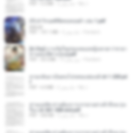
My J.
2 ماه پیش
5.2 MB
PDF
(Y) ฝ่าวิกฤตพิชิตหอคอยดำ เล่ม 1.pdf
BAILIW
Pandarin
2 ماه پیش
101.1 MB
PDF
[A Chu] การเกิดใหม่ของหมอหญิงเทวดา l ชายา
ท่านอ๋องปีศาจ [จบ].pdf
Pandarin
15 روز پیش
35.5 MB
PDF
หวนกลับมาเป็นคนโปรดของฮ่องเต้ ch 1-200.pd
f
My J.
2 ماه پیش
6.4 MB
PDF
ท่านแม่ทัพ ท่านต้องการภรรยาอย่างข้าถึงจะรุ่งเ
รือง ch 561-568 end.pdf
My J.
2 ماه پیش
502 KB
PDF
ท่านแม่ทัพ ท่านต้องการภรรยาอย่างข้าถึงจะรุ่งเ