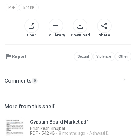
PDF
574 KB
Open
To library
Download
Share
Report
Sexual
Violence
Other
Comments
0
More from this shelf
Gypsum Board Market.pdf
Hrishikesh Bhujbal
PDF
542 KB
8 months ago
Ashwati D.