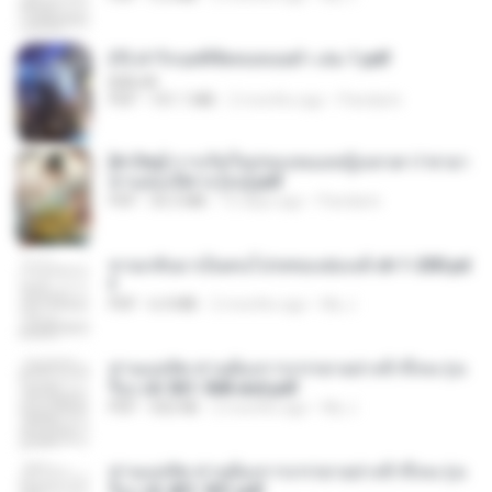
(Y) ฝ่าวิกฤตพิชิตหอคอยดำ เล่ม 1.pdf
BAILIW
PDF
101.1 MB
2 months ago
Pandarin
[A Chu] การเกิดใหม่ของหมอหญิงเทวดา l ชายา
ท่านอ๋องปีศาจ [จบ].pdf
PDF
35.5 MB
15 days ago
Pandarin
หวนกลับมาเป็นคนโปรดของฮ่องเต้ ch 1-200.pd
f
PDF
6.4 MB
2 months ago
My J.
ท่านแม่ทัพ ท่านต้องการภรรยาอย่างข้าถึงจะรุ่งเ
รือง ch 561-568 end.pdf
PDF
502 KB
2 months ago
My J.
ท่านแม่ทัพ ท่านต้องการภรรยาอย่างข้าถึงจะรุ่งเ
รือง ch 401-501.pdf