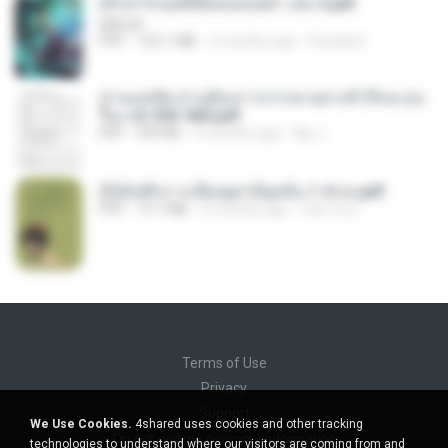
(Y) ฝ่าวิกฤตพิชิตหอคอยดำ เล่ม 3.pdf
BAILIW
PDF
103.1 MB
2 months ago
Pandarin
ท่านแม่ทัพ ท่านต้องการภรรยาอย่างข้าถึงจะรุ่งเ
รือง ch 553-560.pdf
PDF
493 KB
2 months ago
My J.
(Y)บันทึกการเลี้ยงดูสามียุคหิน 1-4 จบ.pdf
PDF
19.7 MB
4 months ago
เลิฟ รักนะ
Terms of Use
Privacy
Support
We Use Cookies.
4shared uses cookies and other tracking
Do not sell my personal information
technologies to understand where our visitors are coming from and