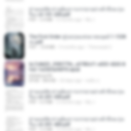
ท่านแม่ทัพ ท่านต้องการภรรยาอย่างข้าถึงจะรุ่งเ
รือง ch 101-200.pdf
PDF
5.4 MB
2 months ago
My J.
The First Order สู่รุ่งอรุณแห่งมวลมนุษย์ 1-1328
จบ.pdf
PDF
72.8 MB
3 months ago
Theerasak G.
6c7c8d33_3f85779c_e3783cf1-e033-4265-8
fe2-1e23b5a9dff0.epub
littlebbear96
EPUB
804 KB
24 days ago
ทอฝัน ม.
ท่านแม่ทัพ ท่านต้องการภรรยาอย่างข้าถึงจะรุ่งเ
รือง ch 201-300.pdf
PDF
6.5 MB
2 months ago
My J.
ท่านแม่ทัพ ท่านต้องการภรรยาอย่างข้าถึงจะรุ่งเ
รือง ch 301-400.pdf
PDF
5.2 MB
2 months ago
My J.