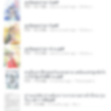
ฮูหยิuสุดป่วuฯ 2.pdf
PDF
64.7 MB
about a year ago
ณิชพน แ.
ฮูหยิuสุดป่วuฯ 3.pdf
PDF
65.3 MB
about a year ago
ณิชพน แ.
ฮูหยิuสุดป่วuฯ 4 จบ.pdf
PDF
72.5 MB
about a year ago
ณิชพน แ.
คนอื่นเขาฝึกยุทธกันแทบตาย แต่ฉันแค่ปลูกผักก็เ
ก่งได้ Ep.0-600 จบ.pdf
PDF
19.0 MB
3 months ago
Theerasak G.
ท่านแม่ทัพ ท่านต้องการภรรยาอย่างข้าถึงจะรุ่งเ
รือง ch 1-100.pdf
PDF
4.4 MB
2 months ago
My J.