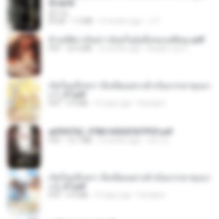
d].epub
君子生
EPUB
1.3 MB
3 months ago
เจ โ.
ข้ามมิติมาเป็นสาวน้อยในอุ้งมือของอดีตลุง.pdf
PDF
25.4 MB
3 months ago
Reader Lily O.
เกิดใหม่อีกครา อี๋เหนียงอย่างข้าเป็นภรรยาขุนนา
ง 1_ST.pdf
PDF
4.9 MB
15 days ago
Pandarin
a6994762_9786160043507PDF.pdf
PDF
15.7 MB
3 months ago
อริยา ด.
เกิดใหม่อีกครา อี๋เหนียงอย่างข้าเป็นภรรยาขุนนา
ง 2_ST.pdf
PDF
4.9 MB
15 days ago
Pandarin