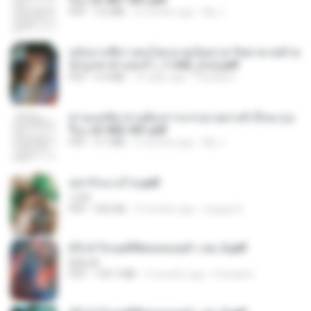
PDF
3.6 MB
2 months ago
My J.
หลังจากพี่สาวคนโตกลายเป็นทาส รัชทายาทตำห
นักบูรพาตาแดงก่ำ_1-242_(จบ).pdf
PDF
9.3 MB
15 days ago
Pandarin
ท่านแม่ทัพ ท่านต้องการภรรยาอย่างข้าถึงจะรุ่งเ
รือง ch 502-551.pdf
PDF
3.1 MB
2 months ago
My J.
หย่ารักนางร้าย.pdf
1234
PDF
692 KB
3 months ago
yingyai S.
(Y) ฝ่าวิกฤตพิชิตหอคอยดำ เล่ม 2.pdf
BAILIW
PDF
109.7 MB
2 months ago
Pandarin