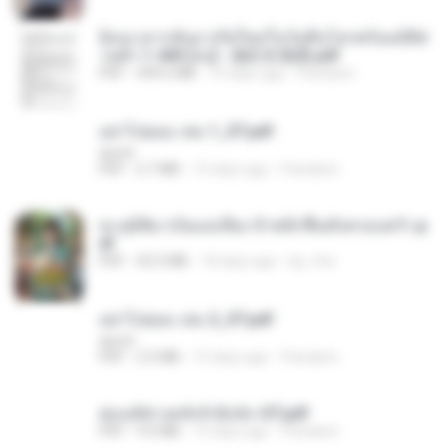
ย้อนเวลากลับมาเกิดใหม่ในวันสิ้นโลกพร้อมมิติส่
วนตัว 1-443 [จบ] - 揍趴长颈鹿.pdf
PDF
499.6 MB
15 days ago
Pandarin
อย่าไปยอม เล่ม 1_ST.pdf
decht
PDF
2.7 MB
15 days ago
Pandarin
ทะลุมิติมาเป็นแม่เลี้ยง ข้าพลิกฟื้นทั้งครอบครัว.p
df
PDF
42.5 MB
18 days ago
kp_fha
อย่าไปยอม เล่ม 2_ST.pdf
decht
PDF
2.5 MB
15 days ago
Pandarin
ฮ่องเต้ช่างคลั่งรักยิ่งนัก-ST.pdf
PDF
9.0 MB
15 days ago
Pandarin