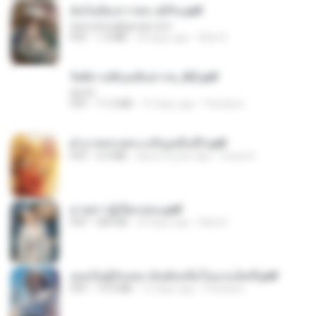
ฉันไม่ต้องการพร สุจิรัน.pdf
tanmobza@gmail.com
PDF
1.4 MB
24 days ago
Mob K.
รัตติกาลพิรุณสิบสารท_RZ.pdf
decht
PDF
11.5 MB
15 days ago
Pandarin
ฝ่าบาททรงพระเจริญหมื่นปี1.pdf
PDF
6.4 MB
about a year ago
Orasa K.
ม่ายสาวผู้เปียกปอน.pdf
PDF
684 KB
25 days ago
Mob K.
เธอเป็นผู้รับเหมาอันดับหนึ่งในแกแล็คซี่.pdf
PDF
19.9 MB
15 days ago
Pandarin