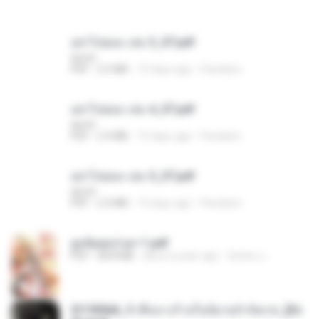
อย่าไปยอม เล่ม 3_ST.pdf
decht
PDF
2.5 MB
15 days ago
Pandarin
อย่าไปยอม เล่ม 4_ST.pdf
decht
PDF
2.4 MB
15 days ago
Pandarin
อย่าไปยอม เล่ม 5_ST.pdf
decht
PDF
2.4 MB
15 days ago
Pandarin
ฮูหยิuสุดป่วuฯ 1.pdf
PDF
68.8 MB
about a year ago
ณิชพน แ.
3f1f85b8_ข้าคือนางร้ายในนิยายจำกัดเรท_[En