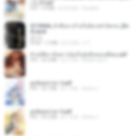
ง 2_ST.pdf
PDF
4.9 MB
約 18 日前
Pandarin
3f1f85b8_ข้าคือนางร้ายในนิยายจำกัดเรท_[En
d].epub
君子生
EPUB
1.3 MB
約 3 月前
เจ โ.
ข้ามมิติมาเป็นสาวน้อยในอุ้งมือของอดีตลุง.pdf
PDF
25.4 MB
約 3 月前
Reader Lily O.
ฮูหยิuสุดป่วuฯ 2.pdf
PDF
64.7 MB
約 1 年前
ณิชพน แ.
ฮูหยิuสุดป่วuฯ 3.pdf
PDF
65.3 MB
約 1 年前
ณิชพน แ.