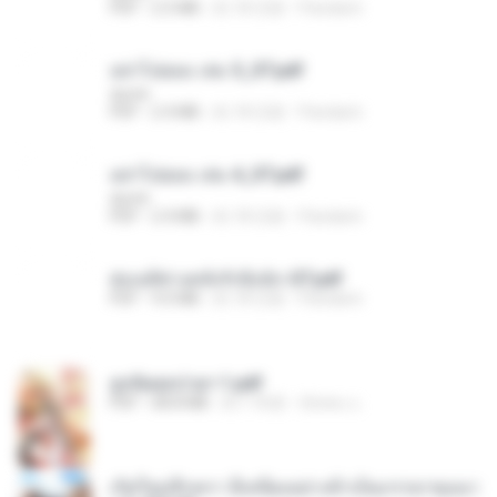
PDF
2.5 MB
約 18 日前
Pandarin
อย่าไปยอม เล่ม 5_ST.pdf
decht
PDF
2.4 MB
約 18 日前
Pandarin
อย่าไปยอม เล่ม 4_ST.pdf
decht
PDF
2.4 MB
約 18 日前
Pandarin
ฮ่องเต้ช่างคลั่งรักยิ่งนัก-ST.pdf
PDF
9.0 MB
約 18 日前
Pandarin
ฮูหยิuสุดป่วuฯ 1.pdf
PDF
68.8 MB
約 1 年前
ณิชพน แ.
เกิดใหม่อีกครา อี๋เหนียงอย่างข้าเป็นภรรยาขุนนา