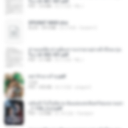
รือง ch 401-501.pdf
PDF
3.6 MB
約 2 月前
My J.
SPIUNAT MAVI.xlsx
XLSX
99.4 MB
約 2 年前
Susann S.
ท่านแม่ทัพ ท่านต้องการภรรยาอย่างข้าถึงจะรุ่งเ
รือง ch 502-551.pdf
PDF
3.1 MB
約 2 月前
My J.
หย่ารักนางร้าย.pdf
1234
PDF
692 KB
約 3 月前
yingyai S.
หลังเข้าไปในนิยาย ฉันแย่งแสงจันทร์ของนางเอก
_1-154_(จบ).pdf
PDF
5.6 MB
約 18 日前
Pandarin