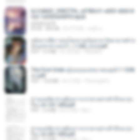
6c7c8d33_3f85779c_e3783cf1-e033-4265-8
fe2-1e23b5a9dff0.epub
littlebbear96
EPUB
804 KB
約 27 日前
ทอฝัน ม.
หลังจากพี่สาวคนโตกลายเป็นทาส รัชทายาทตำห
นักบูรพาตาแดงก่ำ_1-242_(จบ).pdf
PDF
9.3 MB
約 18 日前
Pandarin
The First Order สู่รุ่งอรุณแห่งมวลมนุษย์ 1-1328
จบ.pdf
PDF
72.8 MB
約 3 月前
Theerasak G.
ท่านแม่ทัพ ท่านต้องการภรรยาอย่างข้าถึงจะรุ่งเ
รือง ch 101-200.pdf
PDF
5.4 MB
約 2 月前
My J.
ท่านแม่ทัพ ท่านต้องการภรรยาอย่างข้าถึงจะรุ่งเ
รือง ch 201-300.pdf
PDF
6.5 MB
約 2 月前
My J.