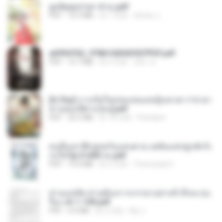
ฮูหยิuสุดป่วuฯ 4 จบ.pdf
PDF
72.5 MB
約 1 年前
ณิชพน แ.
a6994762_9786160043507PDF.pdf
PDF
15.7 MB
約 3 月前
อริยา ด.
[A Chu] การเกิดใหม่ของหมอหญิงเทวดา l ชายา
ท่านอ๋องปีศาจ [จบ].pdf
PDF
35.5 MB
約 18 日前
Pandarin
คนอื่นเขาฝึกยุทธกันแทบตาย แต่ฉันแค่ปลูกผักก็เ
ก่งได้ Ep.0-600 จบ.pdf
PDF
19.0 MB
約 3 月前
Theerasak G.
ท่านแม่ทัพ ท่านต้องการภรรยาอย่างข้าถึงจะรุ่งเ
รือง ch 1-100.pdf
PDF
4.4 MB
約 2 月前
My J.