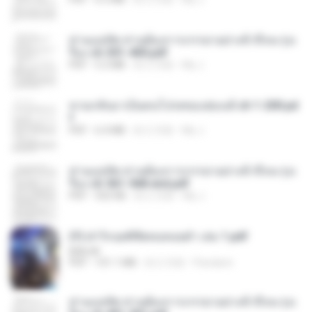
ท่านแม่ทัพ ท่านต้องการภรรยาอย่างข้าถึงจะรุ่งเ
รือง ch 301-400.pdf
PDF
5.2 MB
約 2 月前
My J.
หวนกลับมาเป็นคนโปรดของฮ่องเต้ ch 1-200.pd
f
PDF
6.4 MB
約 2 月前
My J.
ท่านแม่ทัพ ท่านต้องการภรรยาอย่างข้าถึงจะรุ่งเ
รือง ch 561-568 end.pdf
PDF
502 KB
約 2 月前
My J.
(Y) ฝ่าวิกฤตพิชิตหอคอยดำ เล่ม 1.pdf
BAILIW
PDF
101.1 MB
約 2 月前
Pandarin
ท่านแม่ทัพ ท่านต้องการภรรยาอย่างข้าถึงจะรุ่งเ