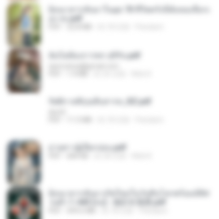
ย้อนเวลากลับมาในยุค 70 ชีวิตครั้งนี้ฉันขอเลือกเ
อง จบ.pdf
PDF
32.8 MB
約 18 日前
Pandarin
ฉันไม่ต้องการพร สุจิรัน.pdf
tanmobza@gmail.com
PDF
1.4 MB
約 26 日前
Mob K.
รัตติกาลพิรุณสิบสารท_RZ.pdf
decht
PDF
11.5 MB
約 18 日前
Pandarin
ม่ายสาวผู้เปียกปอน.pdf
PDF
684 KB
約 28 日前
Mob K.
ย้อนเวลากลับมาเกิดใหม่ในวันสิ้นโลกพร้อมมิติส่
วนตัว 1-443 [จบ] - 揍趴长颈鹿.pdf
PDF
499.6 MB
約 18 日前
Pandarin