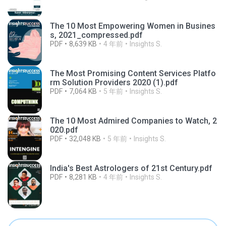
The 10 Most Empowering Women in Busines
s, 2021_compressed.pdf
PDF
8,639 KB
4 年前
Insights S.
The Most Promising Content Services Platfo
rm Solution Providers 2020 (1).pdf
PDF
7,064 KB
5 年前
Insights S.
The 10 Most Admired Companies to Watch, 2
020.pdf
PDF
32,048 KB
5 年前
Insights S.
India's Best Astrologers of 21st Century.pdf
PDF
8,281 KB
4 年前
Insights S.