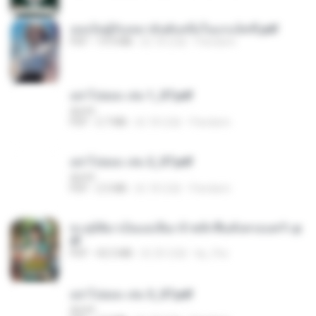
เธอเป็นผู้รับเหมาอันดับหนึ่งในแกแล็คซี่.pdf
PDF
19.9 MB
約 18 日前
Pandarin
อย่าไปยอม เล่ม 1_ST.pdf
decht
PDF
2.7 MB
約 18 日前
Pandarin
อย่าไปยอม เล่ม 2_ST.pdf
decht
PDF
2.5 MB
約 18 日前
Pandarin
ทะลุมิติมาเป็นแม่เลี้ยง ข้าพลิกฟื้นทั้งครอบครัว.p
df
PDF
42.5 MB
約 20 日前
kp_fha
อย่าไปยอม เล่ม 3_ST.pdf
decht