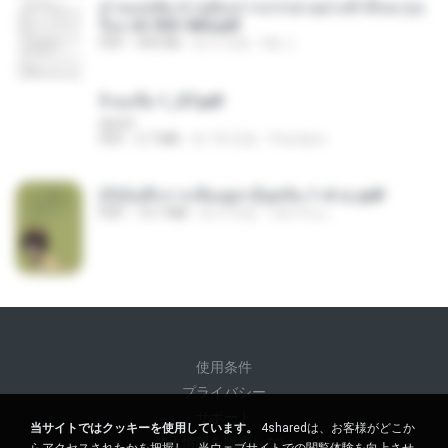
ท่านแม่ทัพ ท่านต้องการภรรยาอย่างข้าถึงจะรุ่งเ
รือง ch 553-560.pdf
PDF
493 KB
約 2 月前
My J.
จิ่วฉงจื่อ 1_ST.pdf
decht
PDF
2.7 MB
約 18 日前
Pandarin
(Y)บันทึกการเลี้ยงดูสามียุคหิน 1-4 จบ.pdf
PDF
19.7 MB
約 4 月前
เลิฟ รักนะ
使用条件
プライバシー
サポート
当サイトではクッキーを使用しています。
4sharedは、お客様がどこか
個人情報を販売しない