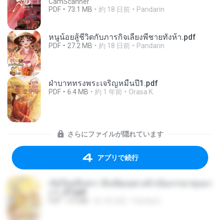
CamScanner
PDF
73.1 MB
約 18 日前
Pandarin
หนูน้อยสู้ชีวิตกับภารกิจเลี้ยงพี่ชายทั้งห้า.pdf
PDF
27.2 MB
約 18 日前
Pandarin
ฝ่าบาททรงพระเจริญหมื่นปี1.pdf
PDF
6.4 MB
約 1 年前
Orasa K.
さらにファイルが隠れています
アプリで続行
เกิดใหม่อีกครา อี๋เหนียงอย่างข้าเป็นภรรยาขุนนา
ง 1_ST.pdf
PDF
4.9 MB
約 18 日前
Pandarin