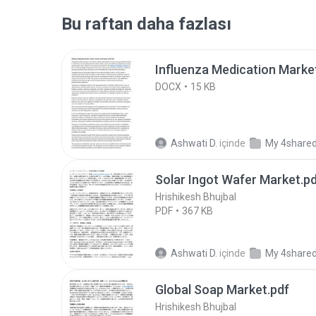
Bu raftan daha fazlası
Influenza Medication Marke
DOCX
15 KB
Ashwati D.
içinde
My 4share
Solar Ingot Wafer Market.p
Hrishikesh Bhujbal
PDF
367 KB
Ashwati D.
içinde
My 4share
Global Soap Market.pdf
Hrishikesh Bhujbal