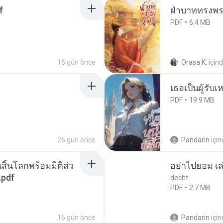
f
ฝ่าบาททรงพระ
PDF
6.4 MB
16 gün önce
Orasa K.
için
เธอเป็นผู้รับ
PDF
19.9 MB
26 gün önce
Pandarin
içi
สิ้นโลกพร้อมมิติส่ว
อย่าไปยอม เล
.pdf
decht
PDF
2.7 MB
16 gün önce
Pandarin
içi