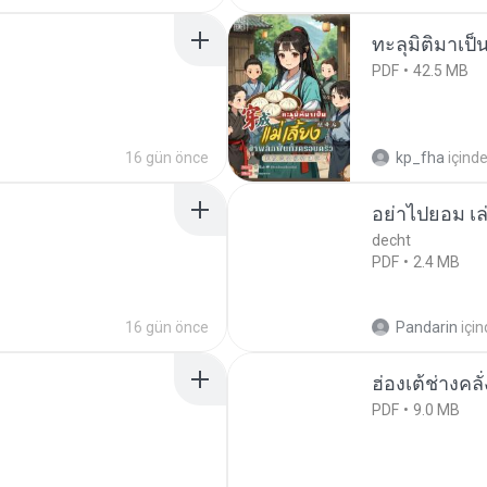
ทะลุมิติมาเป็น
PDF
42.5 MB
16 gün önce
kp_fha
içind
อย่าไปยอม เล
decht
PDF
2.4 MB
16 gün önce
Pandarin
içi
ฮ่องเต้ช่างคลั
PDF
9.0 MB