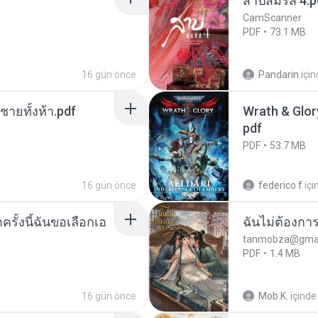
สาปสมรส 4.p
CamScanner
PDF
73.1 MB
16 gün önce
Pandarin
içi
ี่ชายทั้งห้า.pdf
Wrath & Glory
pdf
PDF
53.7 MB
16 gün önce
federico f
içi
ครั้งนี้ฉันขอเลือกเอ
ฉันไม่ต้องการ
tanmobza@gmai
PDF
1.4 MB
16 gün önce
Mob K.
içinde