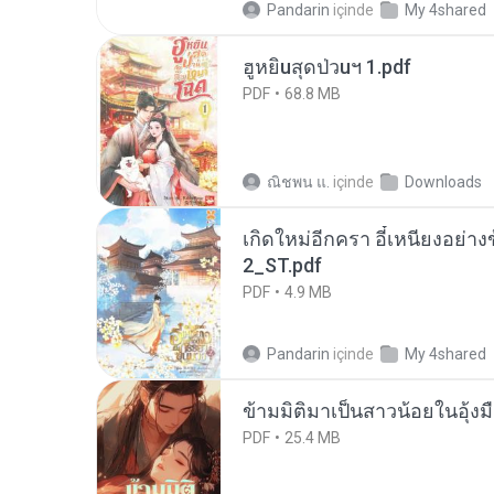
Pandarin
içinde
My 4shared
ฮูหยิuสุดป่วuฯ 1.pdf
PDF
68.8 MB
ณิชพน แ.
içinde
Downloads
เกิดใหม่อีกครา อี๋เหนียงอย่า
2_ST.pdf
PDF
4.9 MB
Pandarin
içinde
My 4shared
ข้ามมิติมาเป็นสาวน้อยในอุ้งม
PDF
25.4 MB