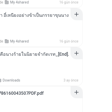
nde
My 4shared
16 gün önce
า อี๋เหนียงอย่างข้าเป็นภรรยาขุนนาง
nde
My 4shared
16 gün önce
คือนางร้ายในนิยายจำกัดเรท_[End].
Downloads
3 ay önce
786160043507PDF.pdf