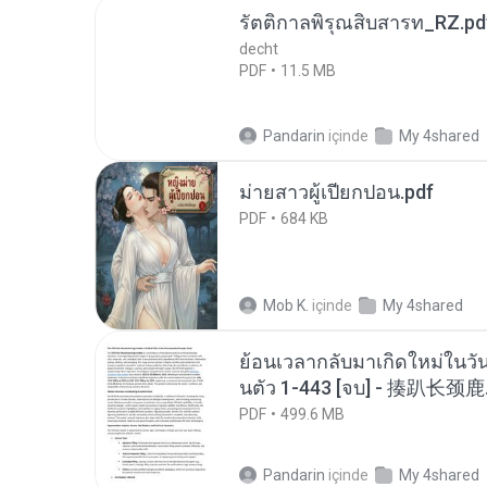
รัตติกาลพิรุณสิบสารท_RZ.pd
decht
PDF
11.5 MB
Pandarin
içinde
My 4shared
ม่ายสาวผู้เปียกปอน.pdf
PDF
684 KB
Mob K.
içinde
My 4shared
ย้อนเวลากลับมาเกิดใหม่ในวัน
นตัว 1-443 [จบ] - 揍趴长颈鹿
PDF
499.6 MB
Pandarin
içinde
My 4shared