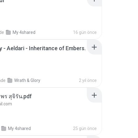
df
nde
My 4shared
16 gün önce
 - Aeldari - Inheritance of Embers.
nde
Wrath & Glory
2 yıl önce
พร สุจิรัน.pdf
l.com
My 4shared
25 gün önce