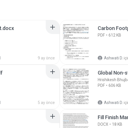
t.docx
Carbon Footp
PDF
612 KB
d
9 ay önce
Ashwati D.
iç
df
Global Non-s
Hrishikesh Bhujb
PDF
606 KB
d
5 ay önce
Ashwati D.
iç
Fill Finish 
DOCX
18 KB