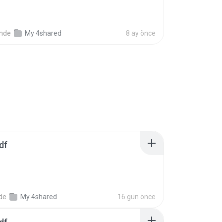
inde
My 4shared
8 ay önce
df
nde
My 4shared
16 gün önce