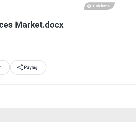
Önizleme
ices Market.docx
r
Paylaş