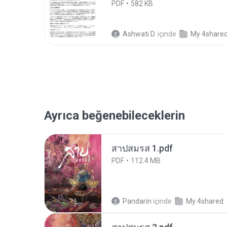
PDF
582 KB
Ashwati D.
içinde
My 4share
Ayrıca beğenebileceklerin
สาปสมรส 1.pdf
PDF
112.4 MB
Pandarin
içinde
My 4shared