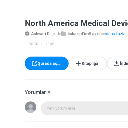
North America Medical Dev
Ashwati D.
içinde
4shared'im
8 ay önce
daha fazla...
DOCX
20 KB
Şurada aç…
Kitaplığa
İndi
Yorumlar
0
Yeni yorum ekle