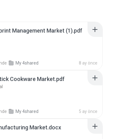
rint Management Market (1).pdf
inde
My 4shared
8 ay önce
tick Cookware Market.pdf
al
inde
My 4shared
5 ay önce
Manufacturing Market.docx