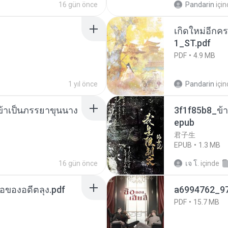
16 gün önce
Pandarin
içi
เกิดใหม่อีกคร
1_ST.pdf
PDF
4.9 MB
1 yıl önce
Pandarin
içi
งข้าเป็นภรรยาขุนนาง
3f1f85b8_ข้า
epub
君子生
EPUB
1.3 MB
16 gün önce
เจ โ.
içinde
ือของอดีตลุง.pdf
a6994762_9
PDF
15.7 MB