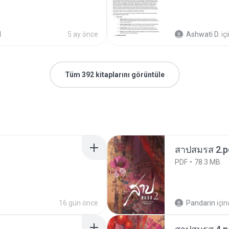
d
5 ay önce
Ashwati D.
iç
Tüm 392 kitaplarını görüntüle
สาปสมรส 2.p
PDF
78.3 MB
16 gün önce
Pandarin
içi