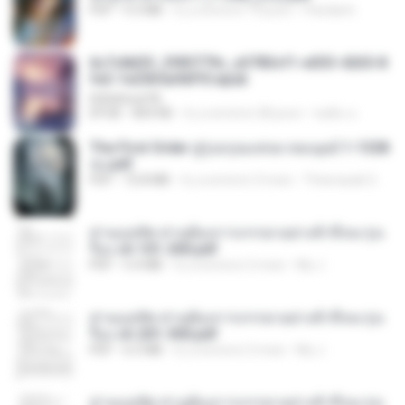
PDF
9.3 MB
il y a environ 19 jours
Pandarin
6c7c8d33_3f85779c_e3783cf1-e033-4265-8
fe2-1e23b5a9dff0.epub
littlebbear96
EPUB
804 KB
il y a environ 28 jours
ทอฝัน ม.
The First Order สู่รุ่งอรุณแห่งมวลมนุษย์ 1-1328
จบ.pdf
PDF
72.8 MB
il y a environ 3 mois
Theerasak G.
ท่านแม่ทัพ ท่านต้องการภรรยาอย่างข้าถึงจะรุ่งเ
รือง ch 101-200.pdf
PDF
5.4 MB
il y a environ 2 mois
My J.
ท่านแม่ทัพ ท่านต้องการภรรยาอย่างข้าถึงจะรุ่งเ
รือง ch 201-300.pdf
PDF
6.5 MB
il y a environ 2 mois
My J.
ท่านแม่ทัพ ท่านต้องการภรรยาอย่างข้าถึงจะรุ่งเ