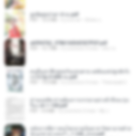
ฮูหยิuสุดป่วuฯ 4 จบ.pdf
PDF
72.5 MB
il y a un an
ณิชพน แ.
a6994762_9786160043507PDF.pdf
PDF
15.7 MB
il y a environ 3 mois
อริยา ด.
คนอื่นเขาฝึกยุทธกันแทบตาย แต่ฉันแค่ปลูกผักก็เ
ก่งได้ Ep.0-600 จบ.pdf
PDF
19.0 MB
il y a environ 3 mois
Theerasak G.
ท่านแม่ทัพ ท่านต้องการภรรยาอย่างข้าถึงจะรุ่งเ
รือง ch 1-100.pdf
PDF
4.4 MB
il y a environ 2 mois
My J.
หลังจากพี่สาวคนโตกลายเป็นทาส รัชทายาทตำห
นักบูรพาตาแดงก่ำ_1-242_(จบ).pdf