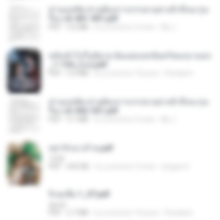
ท่านแม่ทัพ ท่านต้องการภรรยาอย่างข้าถึงจะรุ่งเ
รือง ch 401-501.pdf
PDF
3.6 MB
il y a environ 2 mois
My J.
หลังเข้าไปในนิยาย ฉันแย่งแสงจันทร์ของนางเอก
_1-154_(จบ).pdf
PDF
5.6 MB
il y a environ 19 jours
Pandarin
ท่านแม่ทัพ ท่านต้องการภรรยาอย่างข้าถึงจะรุ่งเ
รือง ch 502-551.pdf
PDF
3.1 MB
il y a environ 2 mois
My J.
หย่ารักนางร้าย.pdf
1234
PDF
692 KB
il y a environ 3 mois
yingyai S.
จิ่วฉงจื่อ 1_ST.pdf
decht
PDF
2.7 MB
il y a environ 19 jours
Pandarin