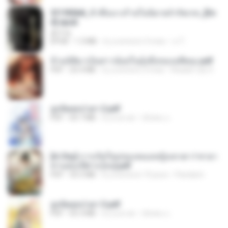
3f1f85b8_ข้าคือนางร้ายในนิยายจำกัดเรท_[En
d].epub
君子生
EPUB
1.3 MB
il y a environ 3 mois
เจ โ.
ข้ามมิติมาเป็นสาวน้อยในอุ้งมือของอดีตลุง.pdf
PDF
25.4 MB
il y a environ 3 mois
Reader Lily O.
ฮูหยิuสุดป่วuฯ 2.pdf
PDF
64.7 MB
il y a un an
ณิชพน แ.
[A Chu] การเกิดใหม่ของหมอหญิงเทวดา l ชายา
ท่านอ๋องปีศาจ [จบ].pdf
PDF
35.5 MB
il y a environ 19 jours
Pandarin
ฮูหยิuสุดป่วuฯ 3.pdf
PDF
65.3 MB
il y a un an
ณิชพน แ.