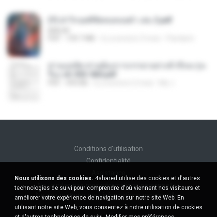
(Y) ฝ่าวิกฤตพิชิตหอคอยดำ เล่ม 2.pdf
BAILIW
PDF
109.7 MB
il y a environ 3 mois
Pandarin
ท่านแม่ทัพ ท่านต้องการภรรยาอย่างข้าถึงจะรุ่งเ
รือง ch 553-560.pdf
PDF
493 KB
il y a environ 2 mois
My J.
Conditions d'utilisation
Confidentialité
Assistance
Nous utilisons des cookies.
4shared utilise des cookies et d'autres
Ne vendez pas mes informations personnelles
technologies de suivi pour comprendre d'où viennent nos visiteurs et
Ne pas partager mes informations personnelles
améliorer votre expérience de navigation sur notre site Web. En
utilisant notre site Web, vous consentez à notre utilisation de cookies