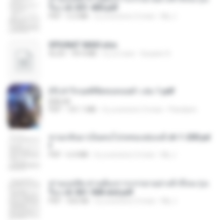
รือง ch 301-400.pdf
PDF
5.2 MB
il y a environ 2 mois
My J.
SPIUNAT MAVI.xlsx
XLSX
99.4 MB
il y a 2 ans
Susann S.
(Y) ฝ่าวิกฤตพิชิตหอคอยดำ เล่ม 1.pdf
BAILIW
PDF
101.1 MB
il y a environ 3 mois
Pandarin
หวนกลับมาเป็นคนโปรดของฮ่องเต้ ch 1-200.pd
f
PDF
6.4 MB
il y a environ 2 mois
My J.
ท่านแม่ทัพ ท่านต้องการภรรยาอย่างข้าถึงจะรุ่งเ
รือง ch 561-568 end.pdf
PDF
502 KB
il y a environ 2 mois
My J.