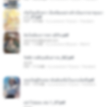
เกิดใหม่อีกครา อี๋เหนียงอย่างข้าเป็นภรรยาขุนนา
ง 1_ST.pdf
PDF
4.9 MB
il y a environ 19 jours
Pandarin
ฉันไม่ต้องการพร สุจิรัน.pdf
tanmobza@gmail.com
PDF
1.4 MB
il y a environ 28 jours
Mob K.
รัตติกาลพิรุณสิบสารท_RZ.pdf
decht
PDF
11.5 MB
il y a environ 19 jours
Pandarin
เธอเป็นผู้รับเหมาอันดับหนึ่งในแกแล็คซี่.pdf
PDF
19.9 MB
il y a environ 19 jours
Pandarin
อย่าไปยอม เล่ม 1_ST.pdf