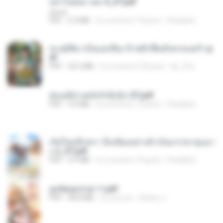
อย่าไปยอม เล่ม 4_ST.pdf
decht
PDF
2.4 MB
il y a environ 19 jours
Pandarin
ทะลุมิติมาเป็นแม่เลี้ยง ข้าพลิกฟื้นทั้งครอบครัว.p
df
PDF
42.5 MB
il y a environ 22 jours
kp_fha
ฮ่องเต้ช่างคลั่งรักยิ่งนัก-ST.pdf
PDF
9.0 MB
il y a environ 19 jours
Pandarin
เกิดใหม่อีกครา อี๋เหนียงอย่างข้าเป็นภรรยาขุนนา
ง 2_ST.pdf
PDF
4.9 MB
il y a environ 19 jours
Pandarin
ฮูหยิuสุดป่วuฯ 1.pdf
PDF
68.8 MB
il y a un an
ณิชพน แ.