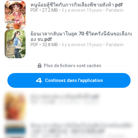
หนูน้อยสู้ชีวิตกับภารกิจเลี้ยงพี่ชายทั้งห้า.pdf
PDF
27.2 MB
il y a environ 19 jours
Pandarin
ย้อนเวลากลับมาในยุค 70 ชีวิตครั้งนี้ฉันขอเลือกเ
อง จบ.pdf
PDF
32.8 MB
il y a environ 19 jours
Pandarin
Plus de fichiers sont cachés
Continuez dans l'application
ฝ่าบาททรงพระเจริญหมื่นปี1.pdf
PDF
6.4 MB
il y a un an
Orasa K.
ย้อนเวลากลับมาเกิดใหม่ในวันสิ้นโลกพร้อมมิติส่
วนตัว 1-443 [จบ] - 揍趴长颈鹿.pdf
PDF
499.6 MB
il y a environ 19 jours
Pandarin