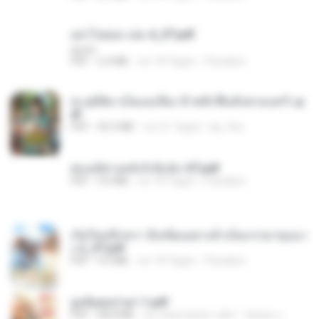
อย่าไปยอม เล่ม 4_ST.pdf
decht
PDF
2.4 MB
vor 18 Tagen
Pandarin
ทะลุมิติมาเป็นแม่เลี้ยง ข้าพลิกฟื้นทั้งครอบครัว.p
df
PDF
42.5 MB
vor 21 Tagen
kp_fha
ฮ่องเต้ช่างคลั่งรักยิ่งนัก-ST.pdf
PDF
9.0 MB
vor 18 Tagen
Pandarin
เกิดใหม่อีกครา อี๋เหนียงอย่างข้าเป็นภรรยาขุนนา
ง 2_ST.pdf
PDF
4.9 MB
vor 18 Tagen
Pandarin
ฮูหยิuสุดป่วuฯ 1.pdf
PDF
68.8 MB
vor etwa einem Jahr
ณิชพน แ.