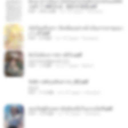
ย้อนเวลากลับมาเกิดใหม่ในวันสิ้นโลกพร้อมมิติส่
วนตัว 1-443 [จบ] - 揍趴长颈鹿.pdf
PDF
499.6 MB
vor 18 Tagen
Pandarin
เกิดใหม่อีกครา อี๋เหนียงอย่างข้าเป็นภรรยาขุนนา
ง 1_ST.pdf
PDF
4.9 MB
vor 18 Tagen
Pandarin
ฉันไม่ต้องการพร สุจิรัน.pdf
tanmobza@gmail.com
PDF
1.4 MB
vor 27 Tagen
Mob K.
รัตติกาลพิรุณสิบสารท_RZ.pdf
decht
PDF
11.5 MB
vor 18 Tagen
Pandarin
เธอเป็นผู้รับเหมาอันดับหนึ่งในแกแล็คซี่.pdf
PDF
19.9 MB
vor 18 Tagen
Pandarin