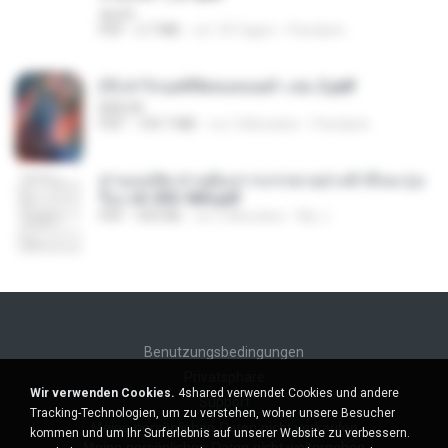
decht
PDF
2.7 MB
vor 18 Tagen
Pandarin
(Y) ฝ่าวิกฤตพิชิตหอคอยดำ เล่ม 2.pdf
BAILIW
PDF
109.7 MB
vor 2 Monaten
Pandarin
ท่านแม่ทัพ ท่านต้องการภรรยาอย่างข้าถึงจะรุ่งเ
รือง ch 553-560.pdf
PDF
493 KB
vor 2 Monaten
My J.
Benutzungsbedingungen
Privatsphäre
Wir verwenden Cookies.
4shared verwendet Cookies und andere
Support
Tracking-Technologien, um zu verstehen, woher unsere Besucher
Meine persönlichen Daten nicht verkaufen
kommen und um Ihr Surferlebnis auf unserer Website zu verbessern.
Meine persönlichen Daten nicht weitergeben