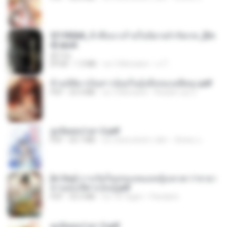
3f1f85b8_ข้าคือนางร้ายในนิยายจำกัดเรท_[En
d].epub
君子生
EPUB
1.3 MB
vor 3 Monaten
เจ โ.
ข้ามมิติมาเป็นสาวน้อยในอุ้งมือของอดีตลุง.pdf
PDF
25.4 MB
vor 3 Monaten
Reader Lily O.
ฮูหยิuสุดป่วuฯ 2.pdf
PDF
64.7 MB
vor etwa einem Jahr
ณิชพน แ.
[A Chu] การเกิดใหม่ของหมอหญิงเทวดา l ชายา
ท่านอ๋องปีศาจ [จบ].pdf
PDF
35.5 MB
vor 18 Tagen
Pandarin
ฮูหยิuสุดป่วuฯ 3.pdf