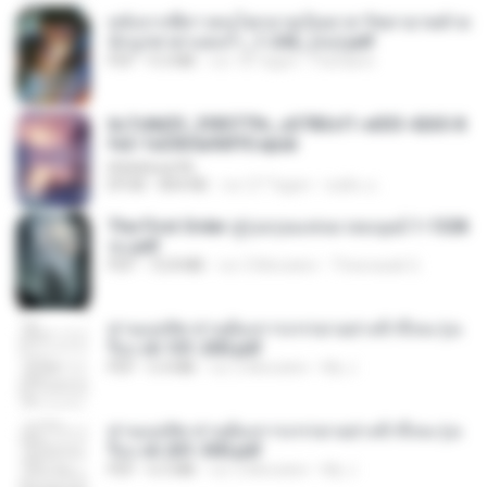
หลังจากพี่สาวคนโตกลายเป็นทาส รัชทายาทตำห
นักบูรพาตาแดงก่ำ_1-242_(จบ).pdf
PDF
9.3 MB
vor 18 Tagen
Pandarin
6c7c8d33_3f85779c_e3783cf1-e033-4265-8
fe2-1e23b5a9dff0.epub
littlebbear96
EPUB
804 KB
vor 27 Tagen
ทอฝัน ม.
The First Order สู่รุ่งอรุณแห่งมวลมนุษย์ 1-1328
จบ.pdf
PDF
72.8 MB
vor 3 Monaten
Theerasak G.
ท่านแม่ทัพ ท่านต้องการภรรยาอย่างข้าถึงจะรุ่งเ
รือง ch 101-200.pdf
PDF
5.4 MB
vor 2 Monaten
My J.
ท่านแม่ทัพ ท่านต้องการภรรยาอย่างข้าถึงจะรุ่งเ
รือง ch 201-300.pdf
PDF
6.5 MB
vor 2 Monaten
My J.