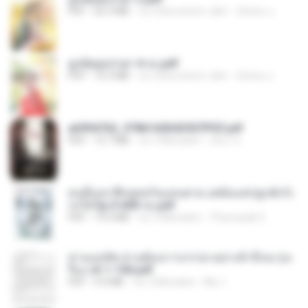
PDF
65.3 MB
vor etwa einem Jahr
ณิชพน แ.
ฮูหยิuสุดป่วuฯ 4 จบ.pdf
PDF
72.5 MB
vor etwa einem Jahr
ณิชพน แ.
a6994762_9786160043507PDF.pdf
PDF
15.7 MB
vor 3 Monaten
อริยา ด.
คนอื่นเขาฝึกยุทธกันแทบตาย แต่ฉันแค่ปลูกผักก็เ
ก่งได้ Ep.0-600 จบ.pdf
PDF
19.0 MB
vor 3 Monaten
Theerasak G.
ท่านแม่ทัพ ท่านต้องการภรรยาอย่างข้าถึงจะรุ่งเ
รือง ch 1-100.pdf
PDF
4.4 MB
vor 2 Monaten
My J.