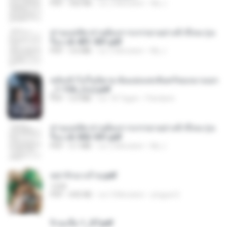
PDF
502 KB
vor 2 Monaten
My J.
ท่านแม่ทัพ ท่านต้องการภรรยาอย่างข้าถึงจะรุ่งเ
รือง ch 401-501.pdf
PDF
3.6 MB
vor 2 Monaten
My J.
หลังเข้าไปในนิยาย ฉันแย่งแสงจันทร์ของนางเอก
_1-154_(จบ).pdf
PDF
5.6 MB
vor 18 Tagen
Pandarin
ท่านแม่ทัพ ท่านต้องการภรรยาอย่างข้าถึงจะรุ่งเ
รือง ch 502-551.pdf
PDF
3.1 MB
vor 2 Monaten
My J.
หย่ารักนางร้าย.pdf
1234
PDF
692 KB
vor 3 Monaten
yingyai S.
จิ่วฉงจื่อ 1_ST.pdf