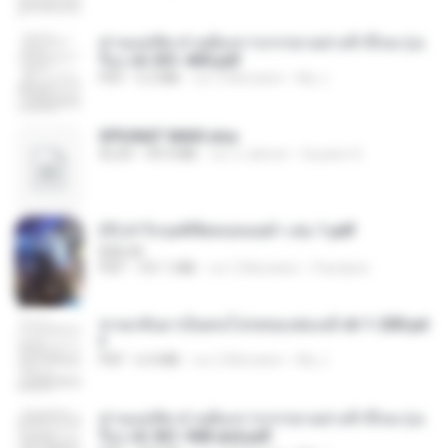
ท่านแม่ทัพ ท่านต้องการภรรยาอย่างข้าถึงจะรุ่งเ
รือง ch 301-400.pdf
PDF
5.2 MB
vor 2 Monaten
My J.
SPIUNAT MAVI.xlsx
XLSX
99.4 MB
vor 2 Jahren
Susann S.
(Y) ฝ่าวิกฤตพิชิตหอคอยดำ เล่ม 1.pdf
BAILIW
PDF
101.1 MB
vor 2 Monaten
Pandarin
หวนกลับมาเป็นคนโปรดของฮ่องเต้ ch 1-200.pd
f
PDF
6.4 MB
vor 2 Monaten
My J.
ท่านแม่ทัพ ท่านต้องการภรรยาอย่างข้าถึงจะรุ่งเ
รือง ch 561-568 end.pdf