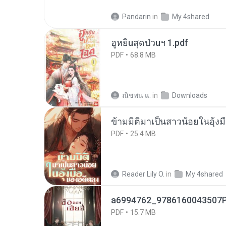
Pandarin
in
My 4shared
ฮูหยิuสุดป่วuฯ 1.pdf
PDF
68.8 MB
ณิชพน แ.
in
Downloads
ข้ามมิติมาเป็นสาวน้อยในอุ้งม
PDF
25.4 MB
Reader Lily O.
in
My 4shared
a6994762_9786160043507P
PDF
15.7 MB