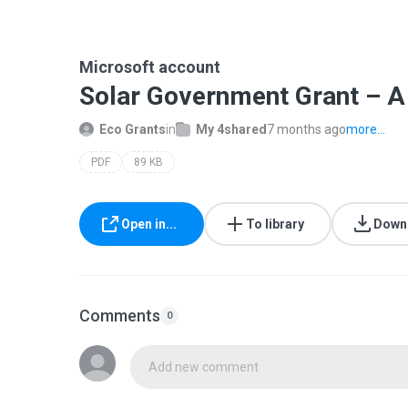
Microsoft account
Solar Government Grant – A 
Eco Grants
in
My 4shared
7 months ago
more...
PDF
89 KB
Open in...
To library
Down
Comments
0
Add new comment