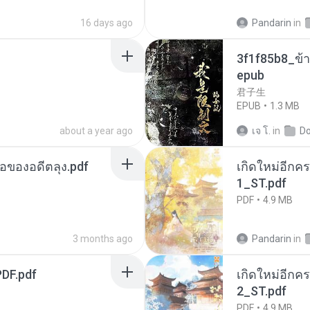
16 days ago
Pandarin
in
3f1f85b8_ข้า
epub
君子生
EPUB
1.3 MB
about a year ago
เจ โ.
in
D
ือของอดีตลุง.pdf
เกิดใหม่อีกคร
1_ST.pdf
PDF
4.9 MB
3 months ago
Pandarin
in
DF.pdf
เกิดใหม่อีกคร
2_ST.pdf
PDF
4.9 MB