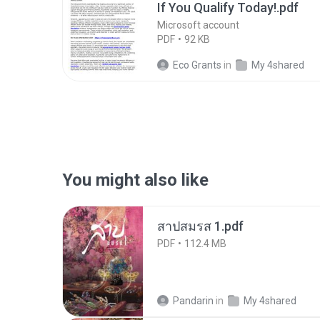
If You Qualify Today!.pdf
Microsoft account
PDF
92 KB
Eco Grants
in
My 4shared
You might also like
สาปสมรส 1.pdf
PDF
112.4 MB
Pandarin
in
My 4shared