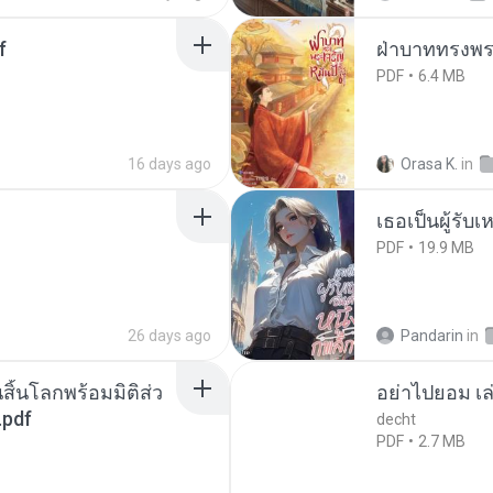
f
ฝ่าบาททรงพระ
PDF
6.4 MB
16 days ago
Orasa K.
in
เธอเป็นผู้รับ
PDF
19.9 MB
26 days ago
Pandarin
in
สิ้นโลกพร้อมมิติส่ว
อย่าไปยอม เล
.pdf
decht
PDF
2.7 MB