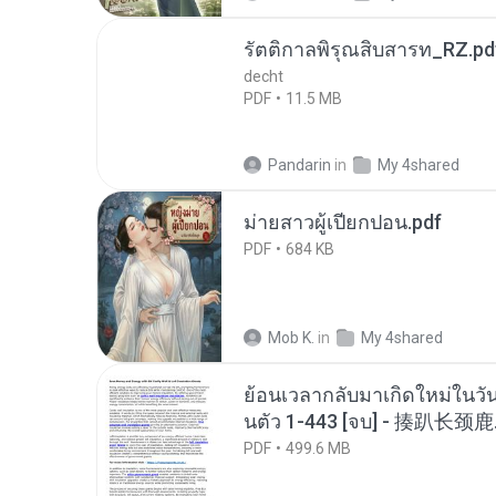
รัตติกาลพิรุณสิบสารท_RZ.pd
decht
PDF
11.5 MB
Pandarin
in
My 4shared
ม่ายสาวผู้เปียกปอน.pdf
PDF
684 KB
Mob K.
in
My 4shared
ย้อนเวลากลับมาเกิดใหม่ในวัน
นตัว 1-443 [จบ] - 揍趴长颈鹿
PDF
499.6 MB