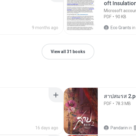
oft Insulatio
Microsoft accou
PDF
90 KB
9 months ago
Eco Grants
in
View all 31 books
สาปสมรส 2.p
PDF
78.3 MB
16 days ago
Pandarin
in