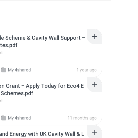
de Scheme & Cavity Wall Support –
tes.pdf
nt
My 4shared
1 year ago
ion Grant – Apply Today for Eco4 E
g Schemes.pdf
nt
My 4shared
11 months ago
nd Energy with UK Cavity Wall & L