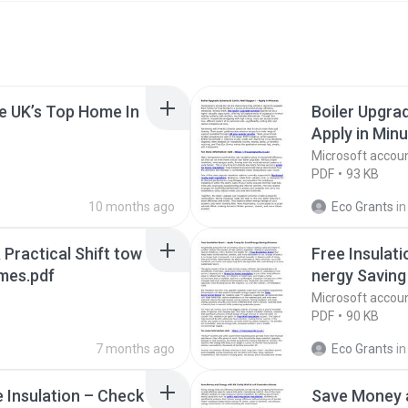
he UK’s Top Home In
Boiler Upgra
Apply in Minu
Microsoft accou
PDF
93 KB
10 months ago
Eco Grants
in
Practical Shift tow
Free Insulat
mes.pdf
nergy Savin
Microsoft accou
PDF
90 KB
7 months ago
Eco Grants
in
 Insulation – Check
Save Money a