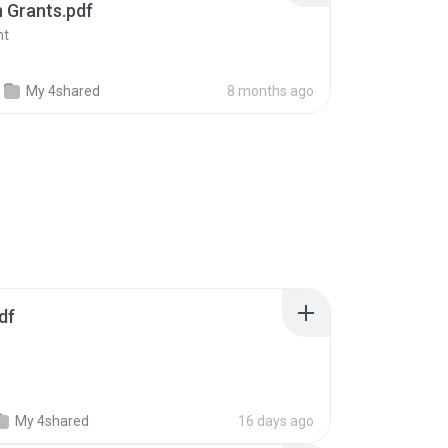
n Grants.pdf
nt
My 4shared
8 months ago
df
My 4shared
16 days ago