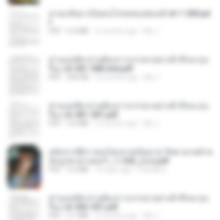
หวนกลับมาเป็นคนโปรดของฮ่องเต้ ch 1-200.pd
f
PDF
6.4 MB
2 months ago
My J.
ท่านแม่ทัพ ท่านต้องการภรรยาอย่างข้าถึงจะรุ่งเ
รือง ch 561-568 end.pdf
PDF
502 KB
2 months ago
My J.
ท่านแม่ทัพ ท่านต้องการภรรยาอย่างข้าถึงจะรุ่งเ
รือง ch 401-501.pdf
PDF
3.6 MB
2 months ago
My J.
หลังจากพี่สาวคนโตกลายเป็นทาส รัชทายาทตำห
นักบูรพาตาแดงก่ำ_1-242_(จบ).pdf
PDF
9.3 MB
16 days ago
Pandarin
ท่านแม่ทัพ ท่านต้องการภรรยาอย่างข้าถึงจะรุ่งเ
รือง ch 502-551.pdf
PDF
3.1 MB
2 months ago
My J.