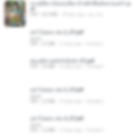
ทะลุมิติมาเป็นแม่เลี้ยง ข้าพลิกฟื้นทั้งครอบครัว.p
df
PDF
42.5 MB
18 days ago
kp_fha
อย่าไปยอม เล่ม 2_ST.pdf
decht
PDF
2.5 MB
16 days ago
Pandarin
ฮ่องเต้ช่างคลั่งรักยิ่งนัก-ST.pdf
PDF
9.0 MB
16 days ago
Pandarin
อย่าไปยอม เล่ม 3_ST.pdf
decht
PDF
2.5 MB
16 days ago
Pandarin
อย่าไปยอม เล่ม 4_ST.pdf
decht
PDF
2.4 MB
16 days ago
Pandarin