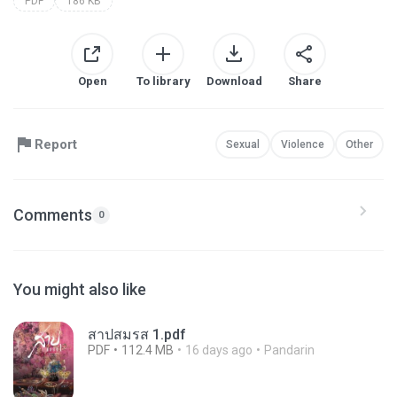
PDF
186 KB
Open
To library
Download
Share
Report
Sexual
Violence
Other
Comments
0
You might also like
สาปสมรส 1.pdf
PDF
112.4 MB
16 days ago
Pandarin