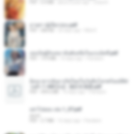
PDF
6.4 MB
about a year ago
Orasa K.
ม่ายสาวผู้เปียกปอน.pdf
PDF
684 KB
26 days ago
Mob K.
เธอเป็นผู้รับเหมาอันดับหนึ่งในแกแล็คซี่.pdf
PDF
19.9 MB
16 days ago
Pandarin
ย้อนเวลากลับมาเกิดใหม่ในวันสิ้นโลกพร้อมมิติส่
วนตัว 1-443 [จบ] - 揍趴长颈鹿.pdf
PDF
499.6 MB
16 days ago
Pandarin
อย่าไปยอม เล่ม 1_ST.pdf
decht
PDF
2.7 MB
16 days ago
Pandarin