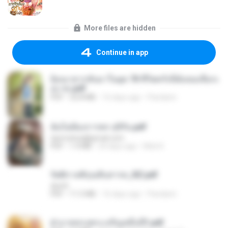
More files are hidden
Continue in app
ย้อนเวลากลับมาในยุค 70 ชีวิตครั้งนี้ฉันขอเลือกเ
อง จบ.pdf
PDF
32.8 MB
16 days ago
Pandarin
ฉันไม่ต้องการพร สุจิรัน.pdf
tanmobza@gmail.com
PDF
1.4 MB
24 days ago
Mob K.
รัตติกาลพิรุณสิบสารท_RZ.pdf
decht
PDF
11.5 MB
16 days ago
Pandarin
ฝ่าบาททรงพระเจริญหมื่นปี1.pdf