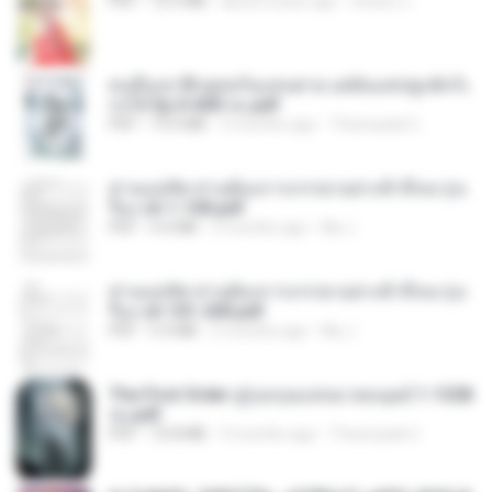
PDF
72.5 MB
about a year ago
ณิชพน แ.
คนอื่นเขาฝึกยุทธกันแทบตาย แต่ฉันแค่ปลูกผักก็เ
ก่งได้ Ep.0-600 จบ.pdf
PDF
19.0 MB
3 months ago
Theerasak G.
ท่านแม่ทัพ ท่านต้องการภรรยาอย่างข้าถึงจะรุ่งเ
รือง ch 1-100.pdf
PDF
4.4 MB
2 months ago
My J.
ท่านแม่ทัพ ท่านต้องการภรรยาอย่างข้าถึงจะรุ่งเ
รือง ch 101-200.pdf
PDF
5.4 MB
2 months ago
My J.
The First Order สู่รุ่งอรุณแห่งมวลมนุษย์ 1-1328
จบ.pdf
PDF
72.8 MB
3 months ago
Theerasak G.