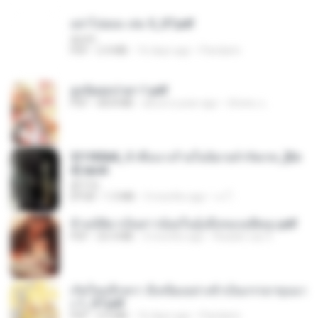
อย่าไปยอม เล่ม 5_ST.pdf
decht
PDF
2.4 MB
16 days ago
Pandarin
ฮูหยิuสุดป่วuฯ 1.pdf
PDF
68.8 MB
about a year ago
ณิชพน แ.
3f1f85b8_ข้าคือนางร้ายในนิยายจำกัดเรท_[En
d].epub
君子生
EPUB
1.3 MB
3 months ago
เจ โ.
ข้ามมิติมาเป็นสาวน้อยในอุ้งมือของอดีตลุง.pdf
PDF
25.4 MB
3 months ago
Reader Lily O.
เกิดใหม่อีกครา อี๋เหนียงอย่างข้าเป็นภรรยาขุนนา
ง 1_ST.pdf
PDF
4.9 MB
16 days ago
Pandarin