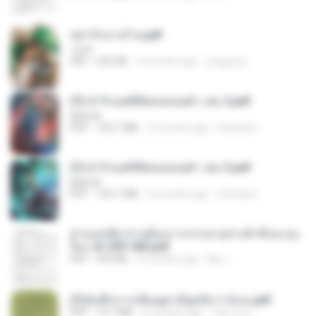
หย่ารักนางร้าย.pdf
1234
PDF
692 KB
3 months ago
yingyai S.
(Y) ฝ่าวิกฤตพิชิตหอคอยดำ เล่ม 2.pdf
BAILIW
PDF
109.7 MB
2 months ago
Pandarin
(Y) ฝ่าวิกฤตพิชิตหอคอยดำ เล่ม 3.pdf
BAILIW
PDF
103.1 MB
2 months ago
Pandarin
ท่านแม่ทัพ ท่านต้องการภรรยาอย่างข้าถึงจะรุ่งเ
รือง ch 553-560.pdf
PDF
493 KB
2 months ago
My J.
(Y)บันทึกการเลี้ยงดูสามียุคหิน 1-4 จบ.pdf
PDF
19.7 MB
4 months ago
เลิฟ รักนะ