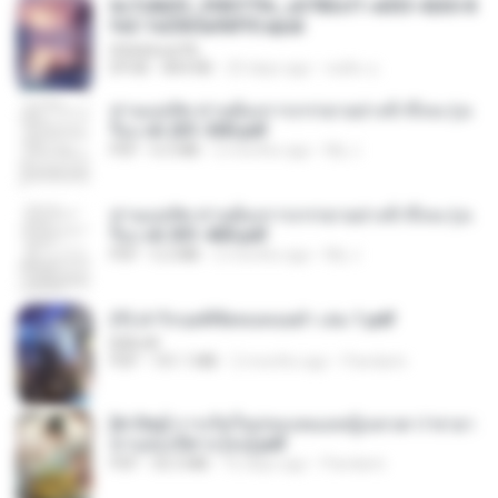
6c7c8d33_3f85779c_e3783cf1-e033-4265-8
fe2-1e23b5a9dff0.epub
littlebbear96
EPUB
804 KB
25 days ago
ทอฝัน ม.
ท่านแม่ทัพ ท่านต้องการภรรยาอย่างข้าถึงจะรุ่งเ
รือง ch 201-300.pdf
PDF
6.5 MB
2 months ago
My J.
ท่านแม่ทัพ ท่านต้องการภรรยาอย่างข้าถึงจะรุ่งเ
รือง ch 301-400.pdf
PDF
5.2 MB
2 months ago
My J.
(Y) ฝ่าวิกฤตพิชิตหอคอยดำ เล่ม 1.pdf
BAILIW
PDF
101.1 MB
2 months ago
Pandarin
[A Chu] การเกิดใหม่ของหมอหญิงเทวดา l ชายา
ท่านอ๋องปีศาจ [จบ].pdf
PDF
35.5 MB
16 days ago
Pandarin