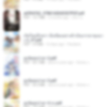
a6994762_9786160043507PDF.pdf
PDF
15.7 MB
3 months ago
อริยา ด.
เกิดใหม่อีกครา อี๋เหนียงอย่างข้าเป็นภรรยาขุนนา
ง 2_ST.pdf
PDF
4.9 MB
16 days ago
Pandarin
ฮูหยิuสุดป่วuฯ 2.pdf
PDF
64.7 MB
about a year ago
ณิชพน แ.
ฮูหยิuสุดป่วuฯ 3.pdf
PDF
65.3 MB
about a year ago
ณิชพน แ.
ฮูหยิuสุดป่วuฯ 4 จบ.pdf