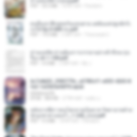
ท่านอ๋องปีศาจ [จบ].pdf
PDF
35.5 MB
18 दिन पहले
Pandarin
คนอื่นเขาฝึกยุทธกันแทบตาย แต่ฉันแค่ปลูกผักก็เ
ก่งได้ Ep.0-600 จบ.pdf
PDF
19.0 MB
3 महीने पहले
Theerasak G.
ท่านแม่ทัพ ท่านต้องการภรรยาอย่างข้าถึงจะรุ่งเ
รือง ch 1-100.pdf
PDF
4.4 MB
2 महीने पहले
My J.
6c7c8d33_3f85779c_e3783cf1-e033-4265-8
fe2-1e23b5a9dff0.epub
littlebbear96
EPUB
804 KB
27 दिन पहले
ทอฝัน ม.
หลังจากพี่สาวคนโตกลายเป็นทาส รัชทายาทตำห
นักบูรพาตาแดงก่ำ_1-242_(จบ).pdf
PDF
9.3 MB
18 दिन पहले
Pandarin