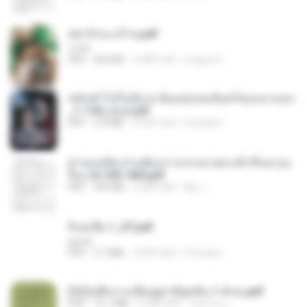
หย่ารักนางร้าย.pdf
1234
PDF
692 KB
3 महीने पहले
yingyai S.
หลังเข้าไปในนิยาย ฉันแย่งแสงจันทร์ของนางเอก
_1-154_(จบ).pdf
PDF
5.6 MB
18 दिन पहले
Pandarin
ท่านแม่ทัพ ท่านต้องการภรรยาอย่างข้าถึงจะรุ่งเ
รือง ch 553-560.pdf
PDF
493 KB
2 महीने पहले
My J.
จิ่วฉงจื่อ 1_ST.pdf
decht
PDF
2.7 MB
18 दिन पहले
Pandarin
(Y)บันทึกการเลี้ยงดูสามียุคหิน 1-4 จบ.pdf
PDF
19.7 MB
4 महीने पहले
เลิฟ รักนะ