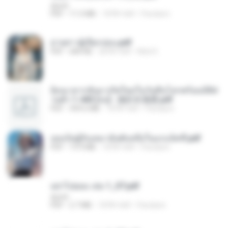
decht
PDF
11.5 MB
18 दिन पहले
Pandarin
ม่ายสาวผู้เปียกปอน.pdf
PDF
684 KB
28 दिन पहले
Mob K.
ย้อนเวลากลับมาเกิดใหม่ในวันสิ้นโลกพร้อมมิติส่
วนตัว 1-443 [จบ] - 揍趴长颈鹿.pdf
PDF
499.6 MB
18 दिन पहले
Pandarin
เธอเป็นผู้รับเหมาอันดับหนึ่งในแกแล็คซี่.pdf
PDF
19.9 MB
18 दिन पहले
Pandarin
อย่าไปยอม เล่ม 1_ST.pdf
decht
PDF
2.7 MB
18 दिन पहले
Pandarin