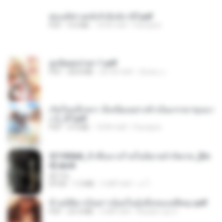
ฮ่องเต้ช่างคลั่งรักยิ่งนัก-ST.pdf
PDF
9.0 MB
18 दिन पहले
Pandarin
ฮูหยิuสุดป่วuฯ 1.pdf
PDF
68.8 MB
एक साल पहले
ณิชพน แ.
เกิดใหม่อีกครา อี๋เหนียงอย่างข้าเป็นภรรยาขุนนา
ง 2_ST.pdf
PDF
4.9 MB
18 दिन पहले
Pandarin
3f1f85b8_ข้าคือนางร้ายในนิยายจำกัดเรท_[En
d].epub
君子生
EPUB
1.3 MB
3 महीने पहले
เจ โ.
ข้ามมิติมาเป็นสาวน้อยในอุ้งมือของอดีตลุง.pdf
PDF
25.4 MB
3 महीने पहले
Reader Lily O.