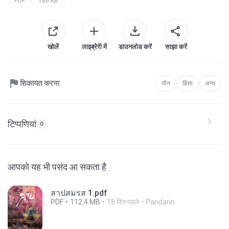
PDF
186 KB
खोलें
लाइब्रेरी में
डाउनलोड करें
साझा करें
शिकायत करना
यौन
हिंसा
अन्य
टिप्पणियां
0
आपको यह भी पसंद आ सकता है
สาปสมรส 1.pdf
PDF
112.4 MB
18 दिन पहले
Pandarin