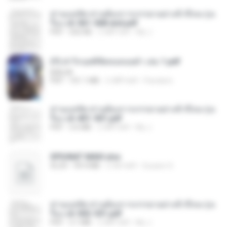
ท่านแม่ทัพ ท่านต้องการภรรยาอย่างข้าถึงจะรุ่งเ
รือง ch 561-568 end.pdf
PDF
502 KB
2 महीने पहले
My J.
(Y) ฝ่าวิกฤตพิชิตหอคอยดำ เล่ม 1.pdf
BAILIW
PDF
101.1 MB
2 महीने पहले
Pandarin
ท่านแม่ทัพ ท่านต้องการภรรยาอย่างข้าถึงจะรุ่งเ
รือง ch 401-501.pdf
PDF
3.6 MB
2 महीने पहले
My J.
SPIUNAT MAVI.xlsx
XLSX
99.4 MB
2 साल पहले
Susann S.
ท่านแม่ทัพ ท่านต้องการภรรยาอย่างข้าถึงจะรุ่งเ
รือง ch 502-551.pdf
PDF
3.1 MB
2 महीने पहले
My J.