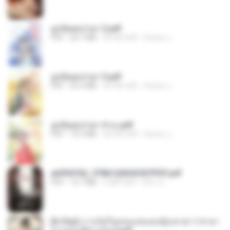
ฮูหยิuสุดป่วuฯ 2.pdf
PDF
64.7 MB
एक साल पहले
ณิชพน แ.
ฮูหยิuสุดป่วuฯ 3.pdf
PDF
65.3 MB
एक साल पहले
ณิชพน แ.
ฮูหยิuสุดป่วuฯ 4 จบ.pdf
PDF
72.5 MB
एक साल पहले
ณิชพน แ.
a6994762_9786160043507PDF.pdf
PDF
15.7 MB
3 महीने पहले
อริยา ด.
[A Chu] การเกิดใหม่ของหมอหญิงเทวดา l ชายา