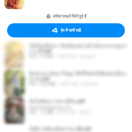
अधिक फ़ाइलें छिपी हुई हैं
ऐप में जारी रखें
เกิดใหม่อีกครา อี๋เหนียงอย่างข้าเป็นภรรยาขุนนา
ง 1_ST.pdf
PDF
4.9 MB
18 दिन पहले
Pandarin
ย้อนเวลากลับมาในยุค 70 ชีวิตครั้งนี้ฉันขอเลือกเ
อง จบ.pdf
PDF
32.8 MB
18 दिन पहले
Pandarin
ฉันไม่ต้องการพร สุจิรัน.pdf
tanmobza@gmail.com
PDF
1.4 MB
26 दिन पहले
Mob K.
รัตติกาลพิรุณสิบสารท_RZ.pdf