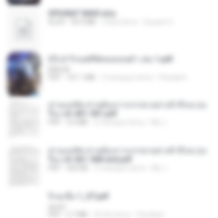
SPIUNAT MAVI.xlsx
XLSX
99.4 MB
2 lata temu
Susann S.
(Y) ฝ่าวิกฤตพิชิตหอคอยดำ เล่ม 1.pdf
BAILIW
PDF
101.1 MB
3 miesiące temu
Pandarin
ท่านแม่ทัพ ท่านต้องการภรรยาอย่างข้าถึงจะรุ่งเ
รือง ch 401-501.pdf
PDF
3.6 MB
2 miesiące temu
My J.
ท่านแม่ทัพ ท่านต้องการภรรยาอย่างข้าถึงจะรุ่งเ
รือง ch 561-568 end.pdf
PDF
502 KB
2 miesiące temu
My J.
จิ่วฉงจื่อ 1_ST.pdf
decht
PDF
2.7 MB
20 dni temu
Pandarin