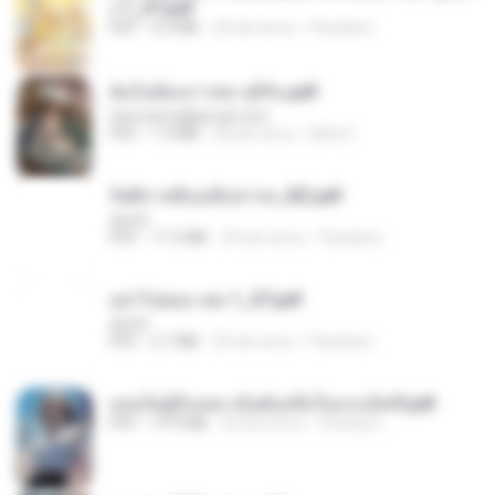
ง 1_ST.pdf
PDF
4.9 MB
20 dni temu
Pandarin
ฉันไม่ต้องการพร สุจิรัน.pdf
tanmobza@gmail.com
PDF
1.4 MB
28 dni temu
Mob K.
รัตติกาลพิรุณสิบสารท_RZ.pdf
decht
PDF
11.5 MB
20 dni temu
Pandarin
อย่าไปยอม เล่ม 1_ST.pdf
decht
PDF
2.7 MB
20 dni temu
Pandarin
เธอเป็นผู้รับเหมาอันดับหนึ่งในแกแล็คซี่.pdf
PDF
19.9 MB
20 dni temu
Pandarin