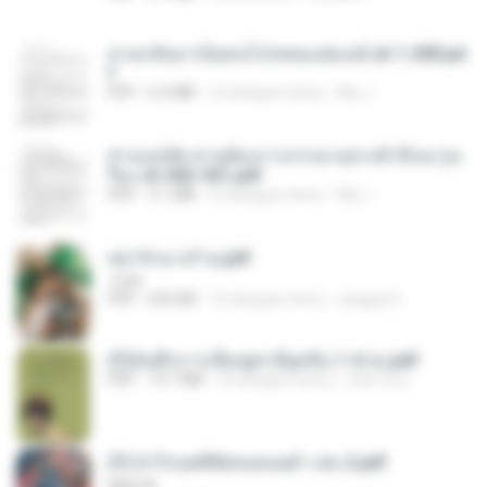
หวนกลับมาเป็นคนโปรดของฮ่องเต้ ch 1-200.pd
f
PDF
6.4 MB
2 miesiące temu
My J.
ท่านแม่ทัพ ท่านต้องการภรรยาอย่างข้าถึงจะรุ่งเ
รือง ch 502-551.pdf
PDF
3.1 MB
2 miesiące temu
My J.
หย่ารักนางร้าย.pdf
1234
PDF
692 KB
3 miesiące temu
yingyai S.
(Y)บันทึกการเลี้ยงดูสามียุคหิน 1-4 จบ.pdf
PDF
19.7 MB
4 miesiące temu
เลิฟ รักนะ
(Y) ฝ่าวิกฤตพิชิตหอคอยดำ เล่ม 2.pdf
BAILIW