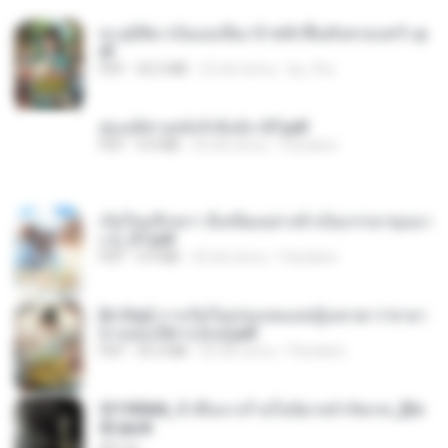
ทะลุมิติมาเป็นแม่เลี้ยง ข้าพลิกฟื้นทั้งครอบครัว.p
df
PDF
42.5 MB
22 dni temu
kp_fha
ฮ่องเต้ช่างคลั่งรักยิ่งนัก-ST.pdf
PDF
9.0 MB
20 dni temu
Pandarin
เกิดใหม่อีกครา อี๋เหนียงอย่างข้าเป็นภรรยาขุนนา
ง 2_ST.pdf
PDF
4.9 MB
20 dni temu
Pandarin
[A Chu] การเกิดใหม่ของหมอหญิงเทวดา l ชายา
ท่านอ๋องปีศาจ [จบ].pdf
PDF
35.5 MB
20 dni temu
Pandarin
3f1f85b8_ข้าคือนางร้ายในนิยายจำกัดเรท_[En
d].epub