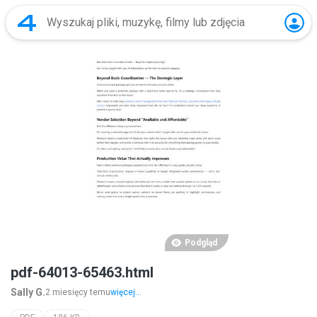
Podgląd
pdf-64013-65463.html
Sally G.
2 miesięcy temu
więcej...