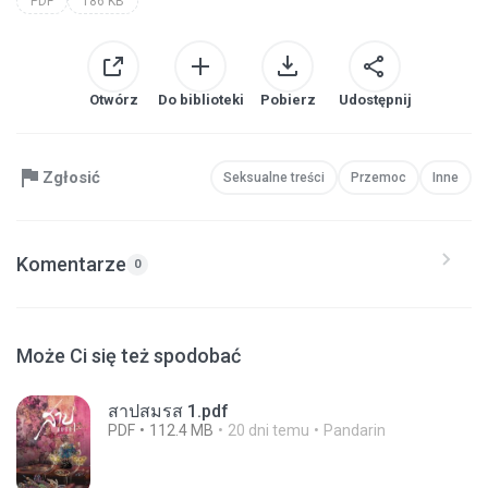
PDF
186 KB
Otwórz
Do biblioteki
Pobierz
Udostępnij
Zgłosić
Seksualne treści
Przemoc
Inne
Komentarze
0
Może Ci się też spodobać
สาปสมรส 1.pdf
PDF
112.4 MB
20 dni temu
Pandarin