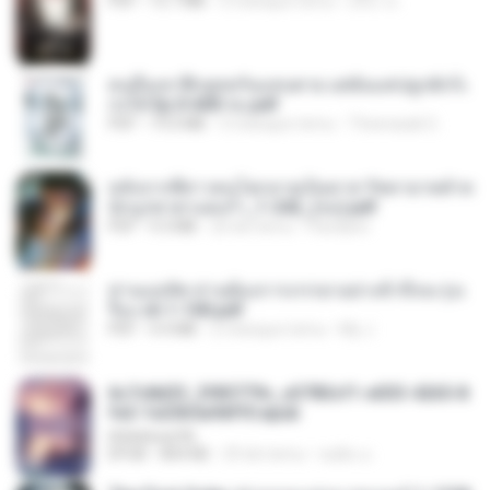
PDF
15.7 MB
3 miesiące temu
อริยา ด.
คนอื่นเขาฝึกยุทธกันแทบตาย แต่ฉันแค่ปลูกผักก็เ
ก่งได้ Ep.0-600 จบ.pdf
PDF
19.0 MB
3 miesiące temu
Theerasak G.
หลังจากพี่สาวคนโตกลายเป็นทาส รัชทายาทตำห
นักบูรพาตาแดงก่ำ_1-242_(จบ).pdf
PDF
9.3 MB
20 dni temu
Pandarin
ท่านแม่ทัพ ท่านต้องการภรรยาอย่างข้าถึงจะรุ่งเ
รือง ch 1-100.pdf
PDF
4.4 MB
2 miesiące temu
My J.
6c7c8d33_3f85779c_e3783cf1-e033-4265-8
fe2-1e23b5a9dff0.epub
littlebbear96
EPUB
804 KB
29 dni temu
ทอฝัน ม.