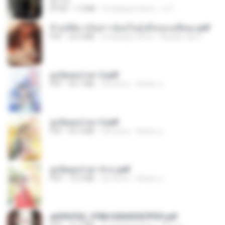
君子生
EPUB
1.3 MB
3 miesiące temu
เจ โ.
ข้ามมิติมาเป็นสาวน้อยในอุ้งมือของอดีตลุง.pdf
PDF
25.4 MB
3 miesiące temu
Reader Lily O.
ฮูหยิuสุดป่วuฯ 2.pdf
PDF
64.7 MB
rok temu
ณิชพน แ.
ฮูหยิuสุดป่วuฯ 3.pdf
PDF
65.3 MB
rok temu
ณิชพน แ.
ฮูหยิuสุดป่วuฯ 4 จบ.pdf
PDF
72.5 MB
rok temu
ณิชพน แ.
a6994762_9786160043507PDF.pdf