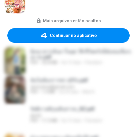
Mais arquivos estão ocultos
Continuar no aplicativo
ย้อนเวลากลับมาในยุค 70 ชีวิตครั้งนี้ฉันขอเลือกเ
อง จบ.pdf
PDF
32.8 MB
há 15 dias
Pandarin
ฉันไม่ต้องการพร สุจิรัน.pdf
tanmobza@gmail.com
PDF
1.4 MB
há 24 dias
Mob K.
รัตติกาลพิรุณสิบสารท_RZ.pdf
decht
PDF
11.5 MB
há 15 dias
Pandarin