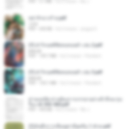
PDF
3.1 MB
há 2 meses
My J.
หย่ารักนางร้าย.pdf
1234
PDF
692 KB
há 3 meses
yingyai S.
(Y) ฝ่าวิกฤตพิชิตหอคอยดำ เล่ม 2.pdf
BAILIW
PDF
109.7 MB
há 2 meses
Pandarin
(Y) ฝ่าวิกฤตพิชิตหอคอยดำ เล่ม 3.pdf
BAILIW
PDF
103.1 MB
há 2 meses
Pandarin
ท่านแม่ทัพ ท่านต้องการภรรยาอย่างข้าถึงจะรุ่งเ
รือง ch 553-560.pdf
PDF
493 KB
há 2 meses
My J.
(Y)บันทึกการเลี้ยงดูสามียุคหิน 1-4 จบ.pdf