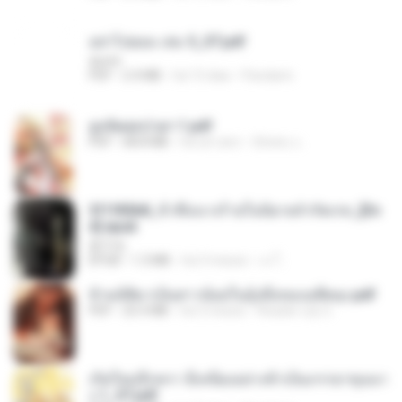
อย่าไปยอม เล่ม 5_ST.pdf
decht
PDF
2.4 MB
há 15 dias
Pandarin
ฮูหยิuสุดป่วuฯ 1.pdf
PDF
68.8 MB
há um ano
ณิชพน แ.
3f1f85b8_ข้าคือนางร้ายในนิยายจำกัดเรท_[En
d].epub
君子生
EPUB
1.3 MB
há 3 meses
เจ โ.
ข้ามมิติมาเป็นสาวน้อยในอุ้งมือของอดีตลุง.pdf
PDF
25.4 MB
há 3 meses
Reader Lily O.
เกิดใหม่อีกครา อี๋เหนียงอย่างข้าเป็นภรรยาขุนนา
ง 1_ST.pdf