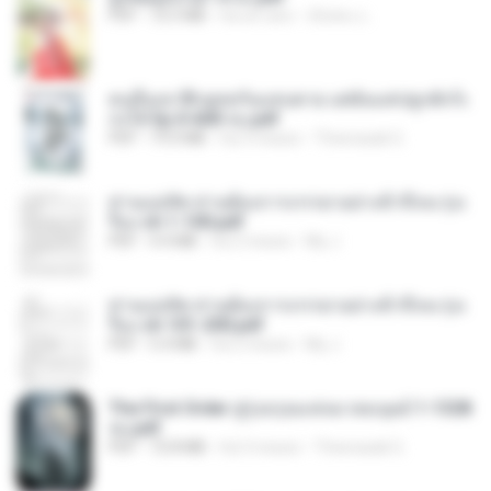
PDF
72.5 MB
há um ano
ณิชพน แ.
คนอื่นเขาฝึกยุทธกันแทบตาย แต่ฉันแค่ปลูกผักก็เ
ก่งได้ Ep.0-600 จบ.pdf
PDF
19.0 MB
há 3 meses
Theerasak G.
ท่านแม่ทัพ ท่านต้องการภรรยาอย่างข้าถึงจะรุ่งเ
รือง ch 1-100.pdf
PDF
4.4 MB
há 2 meses
My J.
ท่านแม่ทัพ ท่านต้องการภรรยาอย่างข้าถึงจะรุ่งเ
รือง ch 101-200.pdf
PDF
5.4 MB
há 2 meses
My J.
The First Order สู่รุ่งอรุณแห่งมวลมนุษย์ 1-1328
จบ.pdf
PDF
72.8 MB
há 3 meses
Theerasak G.