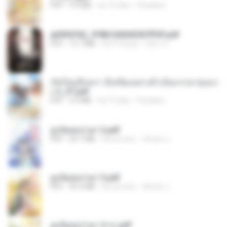
PDF
4.9 MB
há 15 dias
Pandarin
a6994762_9786160043507PDF.pdf
PDF
15.7 MB
há 3 meses
อริยา ด.
เกิดใหม่อีกครา อี๋เหนียงอย่างข้าเป็นภรรยาขุนนา
ง 2_ST.pdf
PDF
4.9 MB
há 15 dias
Pandarin
ฮูหยิuสุดป่วuฯ 2.pdf
PDF
64.7 MB
há um ano
ณิชพน แ.
ฮูหยิuสุดป่วuฯ 3.pdf
PDF
65.3 MB
há um ano
ณิชพน แ.
ฮูหยิuสุดป่วuฯ 4 จบ.pdf