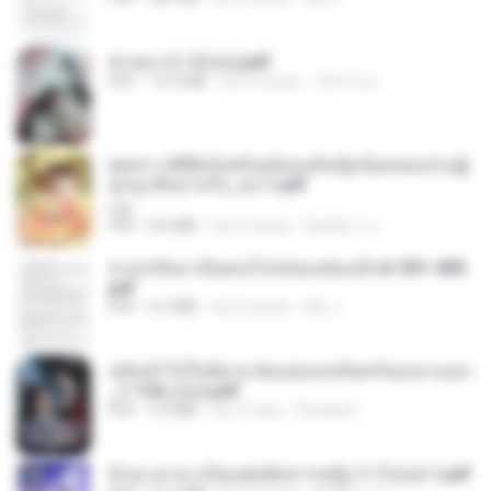
ฆ่าหมาป่า 5 (จบ).pdf
PDF
10.4 MB
há 5 meses
เลิฟ รักนะ
ยุทธการพิชิตวังหลังฉบับองค์หญิงน้อยจอมป่วนผู้
ถูกญาติๆอ่านใจ_จบ-1.pdf
Lilly
PDF
8.4 MB
há 3 meses
พิมพ์นิภา ส.
หวนกลับมาเป็นคนโปรดของฮ่องเต้ ch 301-400.
pdf
PDF
6.3 MB
há 2 meses
My J.
หลังเข้าไปในนิยาย ฉันแย่งแสงจันทร์ของนางเอก
_1-154_(จบ).pdf
PDF
5.6 MB
há 15 dias
Pandarin
ข้ามเวลามาเป็นแพทย์ทหารหญิง 1-7 (จบ)-1.pdf