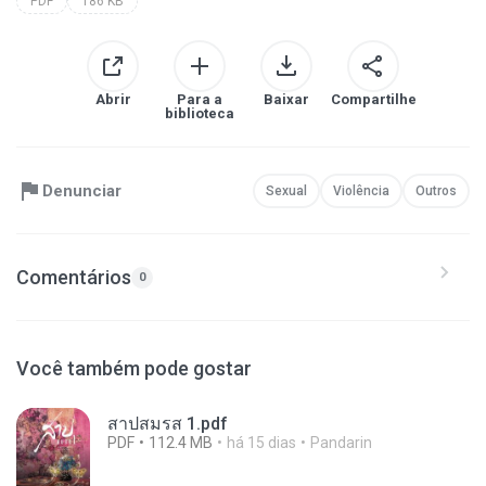
PDF
186 KB
Abrir
Para a
Baixar
Compartilhe
biblioteca
Denunciar
Sexual
Violência
Outros
Comentários
0
Você também pode gostar
สาปสมรส 1.pdf
PDF
112.4 MB
há 15 dias
Pandarin