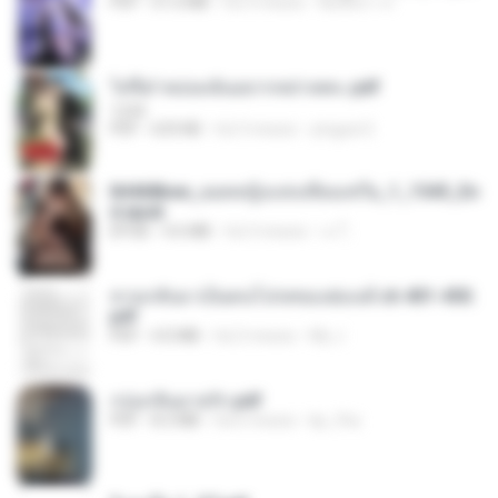
PDF
51.6 MB
há 3 meses
พิมพ์นิภา ส.
ไท่จื่อ! หม่อมฉันอยากหย่าเพคะ.pdf
1234
PDF
633 KB
há 3 meses
yingyai S.
84468bee_ยอดหญิงแห่งเทียนเชวีย_1_1545_En
d.epub
EPUB
4.6 MB
há 3 meses
เจ โ.
หวนกลับมาเป็นคนโปรดของฮ่องเต้ ch 401-450.
pdf
PDF
4.0 MB
há 2 meses
My J.
กรุ่นกลิ่นอายรัก.pdf
PDF
8.3 MB
há 6 meses
kp_fha