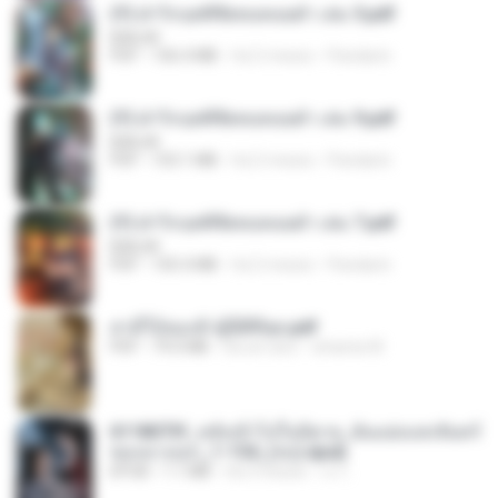
(Y) ฝ่าวิกฤตพิชิตหอคอยดำ เล่ม 5.pdf
BAILIW
PDF
106.4 MB
há 2 meses
Pandarin
(Y) ฝ่าวิกฤตพิชิตหอคอยดำ เล่ม 9.pdf
BAILIW
PDF
103.1 MB
há 2 meses
Pandarin
(Y) ฝ่าวิกฤตพิชิตหอคอยดำ เล่ม 7.pdf
BAILIW
PDF
105.4 MB
há 2 meses
Pandarin
สามีใบ้ของข้าผู้นี้ดีที่สุด.pdf
PDF
79.0 MB
há um ano
whanta W.
6118073f_หลังเข้าไปในนิยาย_ฉันแย่งแสงจันทร์
ของนางเอก_1-154_(จบ).epub
EPUB
1.1 MB
há 3 meses
เจ โ.