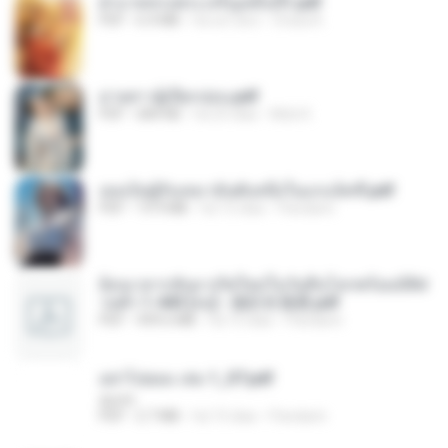
ฝ่าบาททรงพระเจริญหมื่นปี1.pdf
PDF
6.4 MB
há um ano
Orasa K.
ม่ายสาวผู้เปียกปอน.pdf
PDF
684 KB
há 25 dias
Mob K.
เธอเป็นผู้รับเหมาอันดับหนึ่งในแกแล็คซี่.pdf
PDF
19.9 MB
há 15 dias
Pandarin
ย้อนเวลากลับมาเกิดใหม่ในวันสิ้นโลกพร้อมมิติส่
วนตัว 1-443 [จบ] - 揍趴长颈鹿.pdf
PDF
499.6 MB
há 15 dias
Pandarin
อย่าไปยอม เล่ม 1_ST.pdf
decht
PDF
2.7 MB
há 15 dias
Pandarin