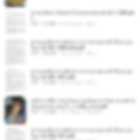
หวนกลับมาเป็นคนโปรดของฮ่องเต้ ch 1-200.pd
f
PDF
6.4 MB
há 2 meses
My J.
ท่านแม่ทัพ ท่านต้องการภรรยาอย่างข้าถึงจะรุ่งเ
รือง ch 561-568 end.pdf
PDF
502 KB
há 2 meses
My J.
ท่านแม่ทัพ ท่านต้องการภรรยาอย่างข้าถึงจะรุ่งเ
รือง ch 401-501.pdf
PDF
3.6 MB
há 2 meses
My J.
หลังจากพี่สาวคนโตกลายเป็นทาส รัชทายาทตำห
นักบูรพาตาแดงก่ำ_1-242_(จบ).pdf
PDF
9.3 MB
há 15 dias
Pandarin
ท่านแม่ทัพ ท่านต้องการภรรยาอย่างข้าถึงจะรุ่งเ
รือง ch 502-551.pdf