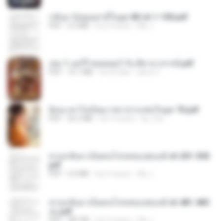
กลับมาง้อคุณสามีในยุค 80 ch 1-100.pdf
PDF
4.2 MB
há 2 meses
My J.
เล่ม 1 แฮร์รี่ พอตเตอร์ กับ ศิลาอาถรรพ์.pdf
PDF
10.1 MB
há 29 dias
alexz Z.
ย้อนเวลาไปเป็นมารดาปากแซ่บในยุค 70.pdf
PDF
26.5 MB
há 3 meses
kp_fha
หวนกลับมาเป็นคนโปรดของฮ่องเต้ ch 201-300.
pdf
PDF
4.3 MB
há 2 meses
My J.
หวนกลับมาเป็นคนโปรดของฮ่องเต้ ch 481-485
จบ.pdf
PDF
387 KB
há 2 meses
My J.