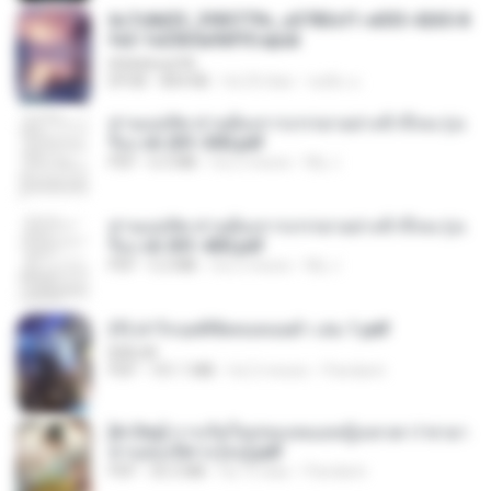
6c7c8d33_3f85779c_e3783cf1-e033-4265-8
fe2-1e23b5a9dff0.epub
littlebbear96
EPUB
804 KB
há 24 dias
ทอฝัน ม.
ท่านแม่ทัพ ท่านต้องการภรรยาอย่างข้าถึงจะรุ่งเ
รือง ch 201-300.pdf
PDF
6.5 MB
há 2 meses
My J.
ท่านแม่ทัพ ท่านต้องการภรรยาอย่างข้าถึงจะรุ่งเ
รือง ch 301-400.pdf
PDF
5.2 MB
há 2 meses
My J.
(Y) ฝ่าวิกฤตพิชิตหอคอยดำ เล่ม 1.pdf
BAILIW
PDF
101.1 MB
há 2 meses
Pandarin
[A Chu] การเกิดใหม่ของหมอหญิงเทวดา l ชายา
ท่านอ๋องปีศาจ [จบ].pdf
PDF
35.5 MB
há 15 dias
Pandarin