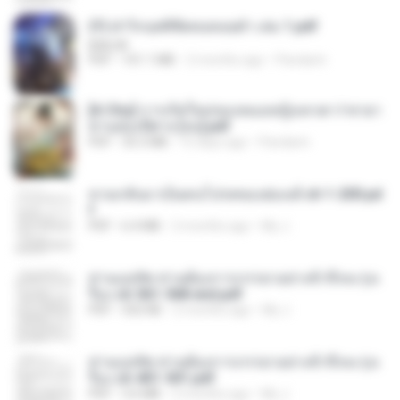
(Y) ฝ่าวิกฤตพิชิตหอคอยดำ เล่ม 1.pdf
BAILIW
PDF
101.1 MB
2 months ago
Pandarin
[A Chu] การเกิดใหม่ของหมอหญิงเทวดา l ชายา
ท่านอ๋องปีศาจ [จบ].pdf
PDF
35.5 MB
15 days ago
Pandarin
หวนกลับมาเป็นคนโปรดของฮ่องเต้ ch 1-200.pd
f
PDF
6.4 MB
2 months ago
My J.
ท่านแม่ทัพ ท่านต้องการภรรยาอย่างข้าถึงจะรุ่งเ
รือง ch 561-568 end.pdf
PDF
502 KB
2 months ago
My J.
ท่านแม่ทัพ ท่านต้องการภรรยาอย่างข้าถึงจะรุ่งเ
รือง ch 401-501.pdf
PDF
3.6 MB
2 months ago
My J.