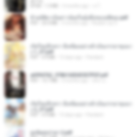
君子生
EPUB
1.3 MB
3 months ago
เจ โ.
ข้ามมิติมาเป็นสาวน้อยในอุ้งมือของอดีตลุง.pdf
PDF
25.4 MB
3 months ago
Reader Lily O.
เกิดใหม่อีกครา อี๋เหนียงอย่างข้าเป็นภรรยาขุนนา
ง 1_ST.pdf
PDF
4.9 MB
15 days ago
Pandarin
a6994762_9786160043507PDF.pdf
PDF
15.7 MB
3 months ago
อริยา ด.
เกิดใหม่อีกครา อี๋เหนียงอย่างข้าเป็นภรรยาขุนนา
ง 2_ST.pdf
PDF
4.9 MB
15 days ago
Pandarin
ฮูหยิuสุดป่วuฯ 2.pdf