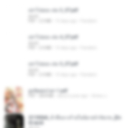
อย่าไปยอม เล่ม 3_ST.pdf
decht
PDF
2.5 MB
15 days ago
Pandarin
อย่าไปยอม เล่ม 4_ST.pdf
decht
PDF
2.4 MB
15 days ago
Pandarin
อย่าไปยอม เล่ม 5_ST.pdf
decht
PDF
2.4 MB
15 days ago
Pandarin
ฮูหยิuสุดป่วuฯ 1.pdf
PDF
68.8 MB
about a year ago
ณิชพน แ.
3f1f85b8_ข้าคือนางร้ายในนิยายจำกัดเรท_[En
d].epub