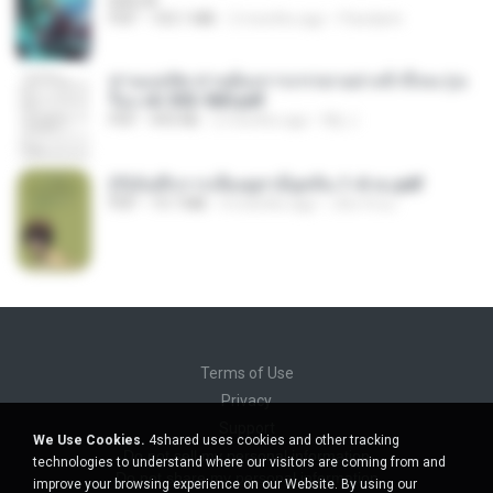
BAILIW
PDF
103.1 MB
2 months ago
Pandarin
ท่านแม่ทัพ ท่านต้องการภรรยาอย่างข้าถึงจะรุ่งเ
รือง ch 553-560.pdf
PDF
493 KB
2 months ago
My J.
(Y)บันทึกการเลี้ยงดูสามียุคหิน 1-4 จบ.pdf
PDF
19.7 MB
4 months ago
เลิฟ รักนะ
Terms of Use
Privacy
Support
We Use Cookies.
4shared uses cookies and other tracking
Do not sell my personal information
technologies to understand where our visitors are coming from and
Do not share my personal information
improve your browsing experience on our Website. By using our