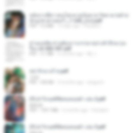
หลังจากพี่สาวคนโตกลายเป็นทาส รัชทายาทตำห
นักบูรพาตาแดงก่ำ_1-242_(จบ).pdf
PDF
9.3 MB
15 days ago
Pandarin
ท่านแม่ทัพ ท่านต้องการภรรยาอย่างข้าถึงจะรุ่งเ
รือง ch 502-551.pdf
PDF
3.1 MB
2 months ago
My J.
หย่ารักนางร้าย.pdf
1234
PDF
692 KB
3 months ago
yingyai S.
(Y) ฝ่าวิกฤตพิชิตหอคอยดำ เล่ม 2.pdf
BAILIW
PDF
109.7 MB
2 months ago
Pandarin
(Y) ฝ่าวิกฤตพิชิตหอคอยดำ เล่ม 3.pdf