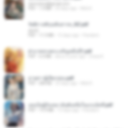
tanmobza@gmail.com
PDF
1.4 MB
24 days ago
Mob K.
รัตติกาลพิรุณสิบสารท_RZ.pdf
decht
PDF
11.5 MB
15 days ago
Pandarin
ฝ่าบาททรงพระเจริญหมื่นปี1.pdf
PDF
6.4 MB
about a year ago
Orasa K.
ม่ายสาวผู้เปียกปอน.pdf
PDF
684 KB
25 days ago
Mob K.
เธอเป็นผู้รับเหมาอันดับหนึ่งในแกแล็คซี่.pdf
PDF
19.9 MB
15 days ago
Pandarin