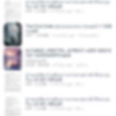
ท่านแม่ทัพ ท่านต้องการภรรยาอย่างข้าถึงจะรุ่งเ
รือง ch 101-200.pdf
PDF
5.4 MB
2 months ago
My J.
The First Order สู่รุ่งอรุณแห่งมวลมนุษย์ 1-1328
จบ.pdf
PDF
72.8 MB
3 months ago
Theerasak G.
6c7c8d33_3f85779c_e3783cf1-e033-4265-8
fe2-1e23b5a9dff0.epub
littlebbear96
EPUB
804 KB
24 days ago
ทอฝัน ม.
ท่านแม่ทัพ ท่านต้องการภรรยาอย่างข้าถึงจะรุ่งเ
รือง ch 201-300.pdf
PDF
6.5 MB
2 months ago
My J.
ท่านแม่ทัพ ท่านต้องการภรรยาอย่างข้าถึงจะรุ่งเ
รือง ch 301-400.pdf
PDF
5.2 MB
2 months ago
My J.