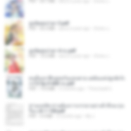
PDF
64.7 MB
about a year ago
ณิชพน แ.
ฮูหยิuสุดป่วuฯ 3.pdf
PDF
65.3 MB
about a year ago
ณิชพน แ.
ฮูหยิuสุดป่วuฯ 4 จบ.pdf
PDF
72.5 MB
about a year ago
ณิชพน แ.
คนอื่นเขาฝึกยุทธกันแทบตาย แต่ฉันแค่ปลูกผักก็เ
ก่งได้ Ep.0-600 จบ.pdf
PDF
19.0 MB
3 months ago
Theerasak G.
ท่านแม่ทัพ ท่านต้องการภรรยาอย่างข้าถึงจะรุ่งเ
รือง ch 1-100.pdf
PDF
4.4 MB
2 months ago
My J.