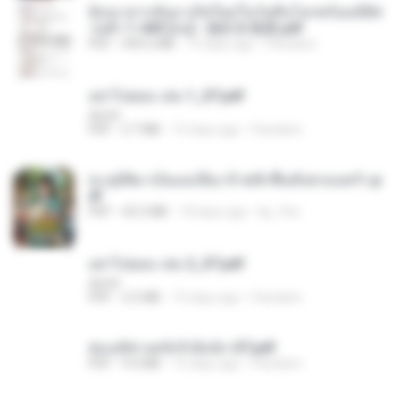
ย้อนเวลากลับมาเกิดใหม่ในวันสิ้นโลกพร้อมมิติส่
วนตัว 1-443 [จบ] - 揍趴长颈鹿.pdf
PDF
499.6 MB
15 days ago
Pandarin
อย่าไปยอม เล่ม 1_ST.pdf
decht
PDF
2.7 MB
15 days ago
Pandarin
ทะลุมิติมาเป็นแม่เลี้ยง ข้าพลิกฟื้นทั้งครอบครัว.p
df
PDF
42.5 MB
18 days ago
kp_fha
อย่าไปยอม เล่ม 2_ST.pdf
decht
PDF
2.5 MB
15 days ago
Pandarin
ฮ่องเต้ช่างคลั่งรักยิ่งนัก-ST.pdf
PDF
9.0 MB
15 days ago
Pandarin