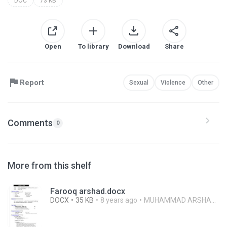
DOC
73 KB
Open
To library
Download
Share
Report
Sexual
Violence
Other
Comments
0
More from this shelf
Farooq arshad.docx
DOCX
35 KB
8 years ago
MUHAMMAD ARSHAD ISLAM