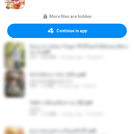
More files are hidden
Continue in app
ย้อนเวลากลับมาในยุค 70 ชีวิตครั้งนี้ฉันขอเลือกเ
อง จบ.pdf
PDF
32.8 MB
16 days ago
Pandarin
ฉันไม่ต้องการพร สุจิรัน.pdf
tanmobza@gmail.com
PDF
1.4 MB
25 days ago
Mob K.
รัตติกาลพิรุณสิบสารท_RZ.pdf
decht
PDF
11.5 MB
16 days ago
Pandarin
ฝ่าบาททรงพระเจริญหมื่นปี1.pdf