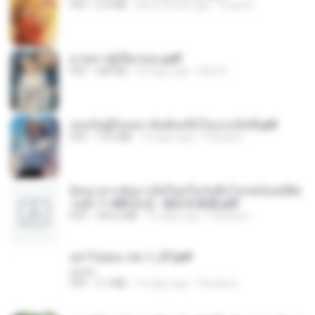
PDF
6.4 MB
about a year ago
Orasa K.
ม่ายสาวผู้เปียกปอน.pdf
PDF
684 KB
26 days ago
Mob K.
เธอเป็นผู้รับเหมาอันดับหนึ่งในแกแล็คซี่.pdf
PDF
19.9 MB
16 days ago
Pandarin
ย้อนเวลากลับมาเกิดใหม่ในวันสิ้นโลกพร้อมมิติส่
วนตัว 1-443 [จบ] - 揍趴长颈鹿.pdf
PDF
499.6 MB
16 days ago
Pandarin
อย่าไปยอม เล่ม 1_ST.pdf
decht
PDF
2.7 MB
16 days ago
Pandarin