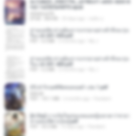
6c7c8d33_3f85779c_e3783cf1-e033-4265-8
fe2-1e23b5a9dff0.epub
littlebbear96
EPUB
804 KB
25 days ago
ทอฝัน ม.
ท่านแม่ทัพ ท่านต้องการภรรยาอย่างข้าถึงจะรุ่งเ
รือง ch 201-300.pdf
PDF
6.5 MB
2 months ago
My J.
ท่านแม่ทัพ ท่านต้องการภรรยาอย่างข้าถึงจะรุ่งเ
รือง ch 301-400.pdf
PDF
5.2 MB
2 months ago
My J.
(Y) ฝ่าวิกฤตพิชิตหอคอยดำ เล่ม 1.pdf
BAILIW
PDF
101.1 MB
2 months ago
Pandarin
[A Chu] การเกิดใหม่ของหมอหญิงเทวดา l ชายา
ท่านอ๋องปีศาจ [จบ].pdf
PDF
35.5 MB
16 days ago
Pandarin