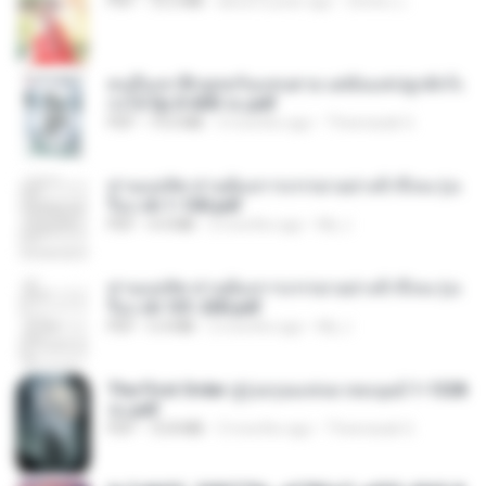
PDF
72.5 MB
about a year ago
ณิชพน แ.
คนอื่นเขาฝึกยุทธกันแทบตาย แต่ฉันแค่ปลูกผักก็เ
ก่งได้ Ep.0-600 จบ.pdf
PDF
19.0 MB
3 months ago
Theerasak G.
ท่านแม่ทัพ ท่านต้องการภรรยาอย่างข้าถึงจะรุ่งเ
รือง ch 1-100.pdf
PDF
4.4 MB
2 months ago
My J.
ท่านแม่ทัพ ท่านต้องการภรรยาอย่างข้าถึงจะรุ่งเ
รือง ch 101-200.pdf
PDF
5.4 MB
2 months ago
My J.
The First Order สู่รุ่งอรุณแห่งมวลมนุษย์ 1-1328
จบ.pdf
PDF
72.8 MB
3 months ago
Theerasak G.