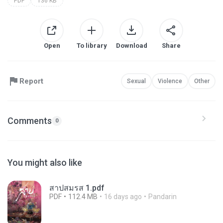
PDF
136 KB
Open
To library
Download
Share
Report
Sexual
Violence
Other
Comments
0
You might also like
สาปสมรส 1.pdf
PDF
112.4 MB
16 days ago
Pandarin