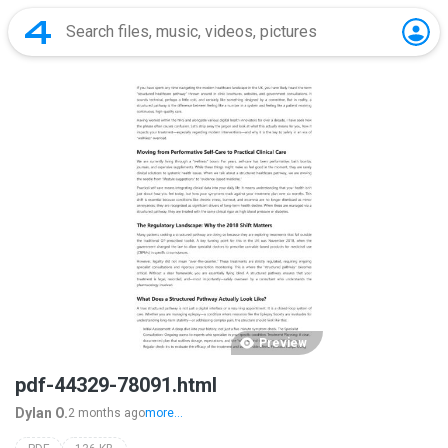
Preview
pdf-44329-78091.html
Dylan O.
2 months ago
more...