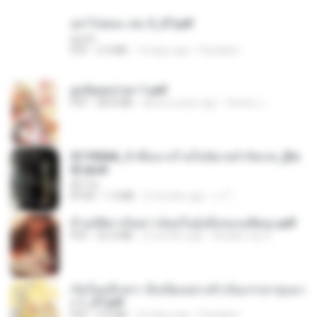
อย่าไปยอม เล่ม 5_ST.pdf
decht
PDF
2.4 MB
16 days ago
Pandarin
ฮูหยิuสุดป่วuฯ 1.pdf
PDF
68.8 MB
about a year ago
ณิชพน แ.
3f1f85b8_ข้าคือนางร้ายในนิยายจำกัดเรท_[En
d].epub
君子生
EPUB
1.3 MB
3 months ago
เจ โ.
ข้ามมิติมาเป็นสาวน้อยในอุ้งมือของอดีตลุง.pdf
PDF
25.4 MB
3 months ago
Reader Lily O.
เกิดใหม่อีกครา อี๋เหนียงอย่างข้าเป็นภรรยาขุนนา
ง 1_ST.pdf
PDF
4.9 MB
16 days ago
Pandarin