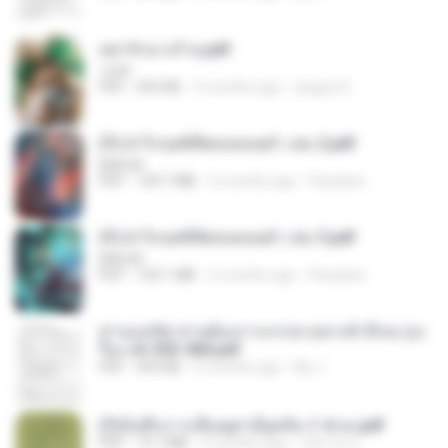
หย่ารักนางร้าย.pdf
1234
PDF
692 KB
3 months ago
yingyai S.
(Y) ฝ่าวิกฤตพิชิตหอคอยดำ เล่ม 2.pdf
BAILIW
PDF
109.7 MB
2 months ago
Pandarin
(Y) ฝ่าวิกฤตพิชิตหอคอยดำ เล่ม 3.pdf
BAILIW
PDF
103.1 MB
2 months ago
Pandarin
ท่านแม่ทัพ ท่านต้องการภรรยาอย่างข้าถึงจะรุ่งเ
รือง ch 553-560.pdf
PDF
493 KB
2 months ago
My J.
(Y)บันทึกการเลี้ยงดูสามียุคหิน 1-4 จบ.pdf
PDF
19.7 MB
4 months ago
เลิฟ รักนะ