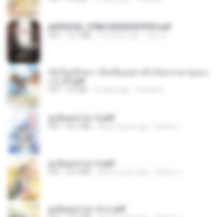
a6994762_9786160043507PDF.pdf
PDF
15.7 MB
3 months ago
อริยา ด.
เกิดใหม่อีกครา อี๋เหนียงอย่างข้าเป็นภรรยาขุนนา
ง 2_ST.pdf
PDF
4.9 MB
16 days ago
Pandarin
ฮูหยิuสุดป่วuฯ 2.pdf
PDF
64.7 MB
about a year ago
ณิชพน แ.
ฮูหยิuสุดป่วuฯ 3.pdf
PDF
65.3 MB
about a year ago
ณิชพน แ.
ฮูหยิuสุดป่วuฯ 4 จบ.pdf