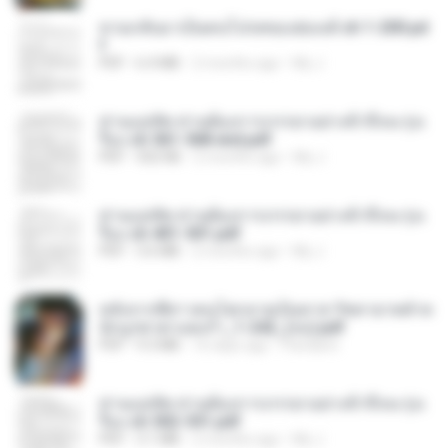
หวนกลับมาเป็นคนโปรดของฮ่องเต้ ch 1-200.pd
f
PDF
6.4 MB
2 months ago
My J.
ท่านแม่ทัพ ท่านต้องการภรรยาอย่างข้าถึงจะรุ่งเ
รือง ch 561-568 end.pdf
PDF
502 KB
2 months ago
My J.
ท่านแม่ทัพ ท่านต้องการภรรยาอย่างข้าถึงจะรุ่งเ
รือง ch 401-501.pdf
PDF
3.6 MB
2 months ago
My J.
หลังจากพี่สาวคนโตกลายเป็นทาส รัชทายาทตำห
นักบูรพาตาแดงก่ำ_1-242_(จบ).pdf
PDF
9.3 MB
16 days ago
Pandarin
ท่านแม่ทัพ ท่านต้องการภรรยาอย่างข้าถึงจะรุ่งเ
รือง ch 502-551.pdf
PDF
3.1 MB
2 months ago
My J.