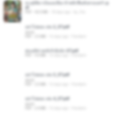
ทะลุมิติมาเป็นแม่เลี้ยง ข้าพลิกฟื้นทั้งครอบครัว.p
df
PDF
42.5 MB
18 days ago
kp_fha
อย่าไปยอม เล่ม 2_ST.pdf
decht
PDF
2.5 MB
16 days ago
Pandarin
ฮ่องเต้ช่างคลั่งรักยิ่งนัก-ST.pdf
PDF
9.0 MB
16 days ago
Pandarin
อย่าไปยอม เล่ม 3_ST.pdf
decht
PDF
2.5 MB
16 days ago
Pandarin
อย่าไปยอม เล่ม 4_ST.pdf
decht
PDF
2.4 MB
16 days ago
Pandarin