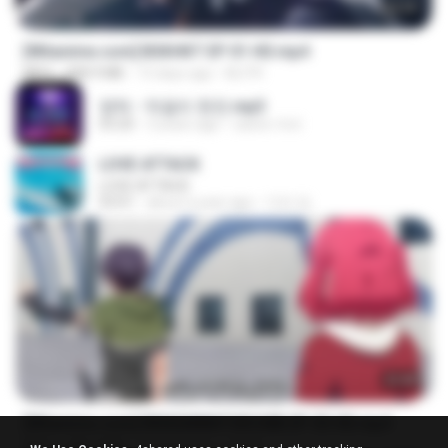
24:35
[Witanime.com] BSKHKT EP 01 HD.mp4
MP4
408.9 MB
13 days ago
BLITR
영탁 - 막걸리 한잔.mp3
03:20
3 years ago
castor-trot
LOVE ATTACK
LOVE ATTACK
03:01
about a year ago
지빈 임.
23:40
[Witanime.com] RKNGMNNTSRCMB EP 05 HD.mp4
MP4
186.0 MB
15 days ago
LOLKI