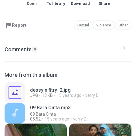
Open
To library
Download
Share
Report
Sexual
Violence
Other
Comments
0
More from this album
dessy n fitry_2.jpg
JPG
13 KB
15 years ago
verry D.
09 Bara Cinta.mp3
09 Bara Cinta
05:52
15 years ago
verry D.