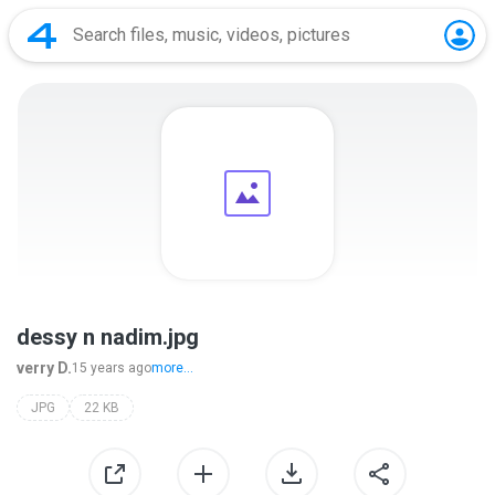
dessy n nadim.jpg
verry D.
15 years ago
more...
JPG
22 KB