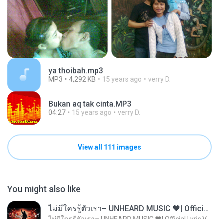
ya thoibah.mp3
MP3
4,292 KB
15 years ago
verry D.
Bukan aq tak cinta.MP3
04:27
15 years ago
verry D.
View all 111 images
You might also like
ไม่มีใครรู้ตัวเรา– UNHEARD MUSIC 🖤| Official Lyric Video | เพลงสู้ชีวิต