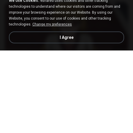
We Use Cookies.
4shared uses cookies and other tracking
technologies to understand where our visitors are coming from and
improve your browsing experience on our Website. By using our
Website, you consent to our use of cookies and other tracking
technologies.
Change my preferences
I Agree
23:03
[Witanime.com] DTRD EP 04 HD.mp4
MP4
279.0 MB
9 days ago
DRTY
나훈아 - 영영.mp3
03:41
4 years ago
castor-trot
신유리) 유두자위 A to Z.mp3
2:41:23
2 years ago
좀비고4인커플 좀.
배금성 - 사랑이 비를 맞아요.mp3
03:39
4 years ago
castor-trot