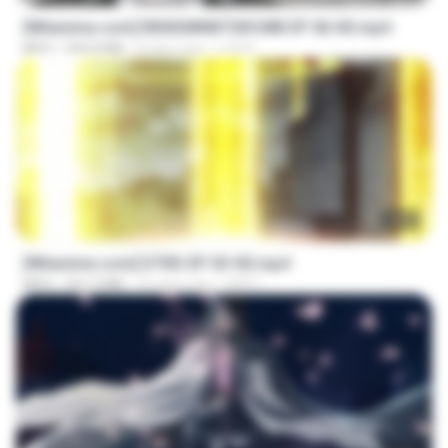
[Witanime.com] RKNGMNNTSRCMB EP 06 HD.mp4
MP4
294.8 MB
8 days ago
LOLKI
23:03
[Witanime.com] DTRD EP 03 HD.mp4
MP4
321.3 MB
16 days ago
DRTY