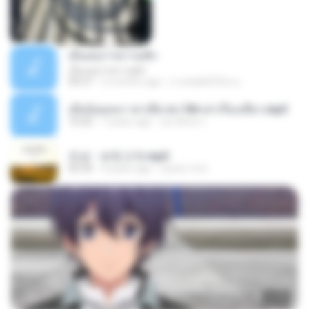
เอิ้นเธอว่าความฮัก
เอิ้นเธอว่าความฮัก
04:27
2 months ago
ถามพ่อ&#39;พ ม.
เมียน้อยเหงา พาเสียวค่ะ18+เล่าเรื่องเสียว.mp3
10:20
7 years ago
อมรพันธ์ จ.
진성 - 보릿고개.mp3
03:34
4 years ago
castor-trot
23:40