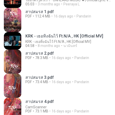
ไม่มีใครรู้ตัวเรา– UNHEARD MUSIC 🖤| Official Lyric Video | เพลงสู้ชีวิต
05:03
3 months ago
Peeraya L.
สาปสมรส 1.pdf
PDF
112.4 MB
16 days ago
Pandarin
KRK - เธอทิ้งฉันไว้ Ft.N/A , HK [Official MV]
KRK - เธอทิ้งฉันไว้ Ft.N/A , HK [Official MV]
04:58
8 months ago
นวมินทร์
สาปสมรส 2.pdf
PDF
78.3 MB
16 days ago
Pandarin
สาปสมรส 3.pdf
PDF
73.4 MB
16 days ago
Pandarin
สาปสมรส 4.pdf
CamScanner
PDF
73.1 MB
16 days ago
Pandarin