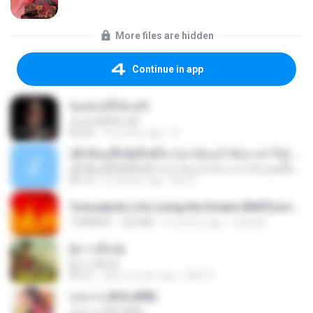
More files are hidden
Continue in app
ฉันมันก็ดีได้แค่นี้
ฉันมันก็ดีได้แค่นี้
04:32
9 months ago
D
ເຊົາຮ້ອງເຖົ້າຊິເອົາທໍ່ໃດ (เซาฮ้องเถ้าสิเอาเท่าใด) ບຸນເກີດ ຫນູຫ່ວງ ft. ໂສພາ ຈຸນທະລາ
ເຊົາຮ້ອງເຖົ້າຊິເອົາທໍ່ໃດ (เซาฮ้องเถ้าสิเอาเท่าใด) ບຸນເກີດ ຫນູຫ່ວງ ft. ໂສພາ ຈຸນທະລາ
05:13
2 months ago
But G.
Tomodachi Life Living the Dream [NSP].torrent
TORRENT
252 KB
2 months ago
margob
ผู้บ่าวเสื้อปุ๋ย
ผู้บ่าวเสื้อปุ๋ย
04:31
about a year ago
Mith 9.
กุหลาบ (KULARB)
กุหลาบ (KULARB)