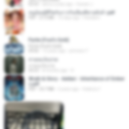
03:55
about a year ago
Suwan J.
หนูน้อยสู้ชีวิตกับภารกิจเลี้ยงพี่ชายทั้งห้า.pdf
PDF
27.2 MB
16 days ago
Pandarin
Pyrite (Fool's Gold)
Pyrite (Fool's Gold)
04:06
12 years ago
princess Y.
สายลมเจ็บปวด
สายลมเจ็บปวด
04:23
8 months ago
D
Wrath & Glory - Aeldari - Inheritance of Ember
s.pdf
PDF
53.7 MB
2 years ago
federico f