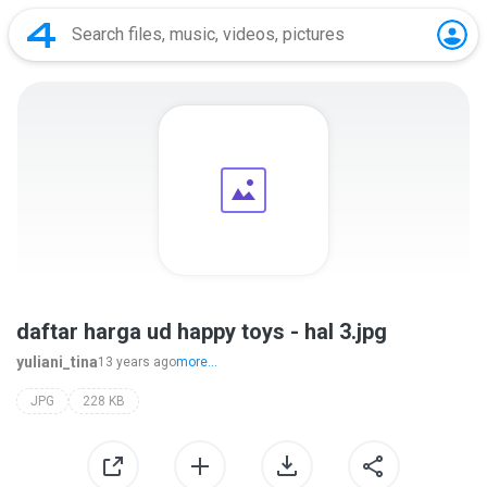
daftar harga ud happy toys - hal 3.jpg
yuliani_tina
13 years ago
more...
JPG
228 KB