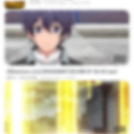
03:34
4 years ago
castor-trot
23:40
[Witanime.com] RKNGMNNTSRCMB EP 06 HD.mp4
MP4
294.8 MB
9 days ago
LOLKI
23:03