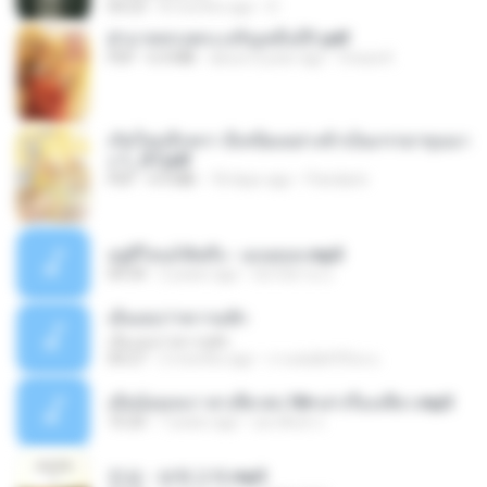
04:23
8 months ago
D
ฝ่าบาททรงพระเจริญหมื่นปี1.pdf
PDF
6.4 MB
about a year ago
Orasa K.
เกิดใหม่อีกครา อี๋เหนียงอย่างข้าเป็นภรรยาขุนนา
ง 1_ST.pdf
PDF
4.9 MB
18 days ago
Pandarin
อยู่ที่ไหนก็คิดถึง - เมนทอล.mp3
04:34
2 years ago
มันไม้สาย ม.
เอิ้นเธอว่าความฮัก
เอิ้นเธอว่าความฮัก
04:27
2 months ago
ถามพ่อ&#39;พ ม.
เมียน้อยเหงา พาเสียวค่ะ18+เล่าเรื่องเสียว.mp3
10:20
7 years ago
อมรพันธ์ จ.
진성 - 보릿고개.mp3