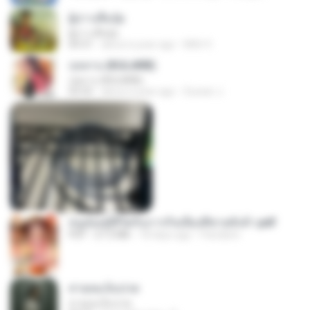
ผู้บ่าวเสื้อปุ๋ย
ผู้บ่าวเสื้อปุ๋ย
04:31
about a year ago
Mith 9.
กุหลาบ (KULARB)
กุหลาบ (KULARB)
03:55
about a year ago
Suwan J.
หนูน้อยสู้ชีวิตกับภารกิจเลี้ยงพี่ชายทั้งห้า.pdf
PDF
27.2 MB
18 days ago
Pandarin
สายลมเจ็บปวด
สายลมเจ็บปวด