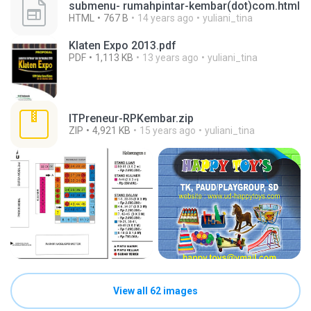
submenu- rumahpintar-kembar(dot)com.html
HTML
767 B
14 years ago
yuliani_tina
Klaten Expo 2013.pdf
PDF
1,113 KB
13 years ago
yuliani_tina
ITPreneur-RPKembar.zip
ZIP
4,921 KB
15 years ago
yuliani_tina
View all 62 images