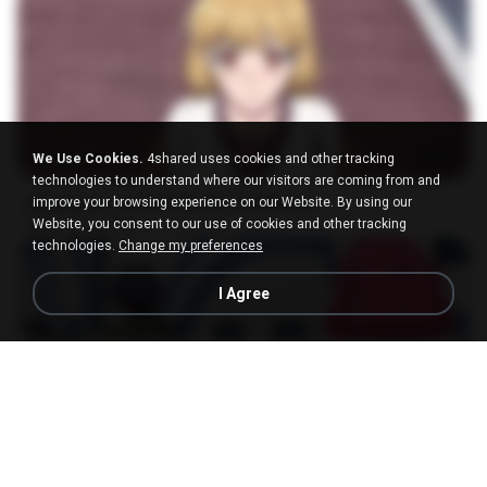
23:03
We Use Cookies.
4shared uses cookies and other tracking
technologies to understand where our visitors are coming from and
[Witanime.com] DTRD EP 04 HD.mp4
improve your browsing experience on our Website. By using our
Website, you consent to our use of cookies and other tracking
MP4
279.0 MB
10 days ago
DRTY
technologies.
Change my preferences
I Agree
23:40
[Witanime.com] RKNGMNNTSRCMB EP 05 HD.mp4
MP4
186.0 MB
16 days ago
LOLKI