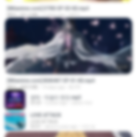
[Witanime.com] DTRD EP 03 HD.mp4
MP4
321.3 MB
17 days ago
DRTY
24:35
[Witanime.com] BSKHKT EP 01 HD.mp4
MP4
408.9 MB
14 days ago
BLITR
영탁 - 막걸리 한잔.mp3
03:20
3 years ago
castor-trot
LOVE ATTACK
LOVE ATTACK
03:01
about a year ago
지빈 임.