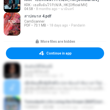
KRK - เธอทิ้งฉันไว้ Ft.N/A , HK [Official MV]
04:58
8 months ago
นวมินทร์
สาปสมรส 4.pdf
CamScanner
PDF
73.1 MB
18 days ago
Pandarin
More files are hidden
Continue in app
ฉันมันก็ดีได้แค่นี้
ฉันมันก็ดีได้แค่นี้
04:32
9 months ago
D
ເຊົາຮ້ອງເຖົ້າຊິເອົາທໍ່ໃດ (เซาฮ้องเถ้าสิเอาเท่าใด) ບຸນເກີດ ຫນູຫ່ວງ ft. ໂສພາ ຈຸນທະລາ
ເຊົາຮ້ອງເຖົ້າຊິເອົາທໍ່ໃດ (เซาฮ้องเถ้าสิเอาเท่าใด) ບຸນເກີດ ຫນູຫ່ວງ ft. ໂສພາ ຈຸນທະລາ
05:13
2 months ago
But G.
Tomodachi Life Living the Dream [NSP].torrent
TORRENT
252 KB
2 months ago
margob