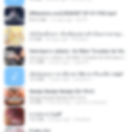
[Witanime.com] BSKHKT EP 01 FHD.mp4
853.0 MB
16 days ago
BLITR
เกิดใหม่อีกครา อี๋เหนียงอย่างข้าเป็นภรรยาขุนนาง 1_ST.pdf
4.9 MB
20 days ago
Pandarin
Henrique e Juliano -As Mais Tocadas do Henrique e Juliano 2021 -Top Sertanejo 2021,Cd Completo 2021
Henrique e Juliano -As Mais Tocadas do Henrique e Juliano 2021 -Top Sertanejo 2021,Cd Completo 2021
51.4 MB
2 years ago
raquel R.
เมียน้อยเหงา พาเสียวค่ะ18+เล่าเรื่องเสียว.mp3
14.2 MB
7 years ago
อมรพันธ์ จ.
Apaga Apaga Apaga (Ao Vivo)
Apaga Apaga Apaga (Ao Vivo)
3.0 MB
6 months ago
aandre.rodrigues
สาปสมรส 2.pdf
78.3 MB
20 days ago
Pandarin
Pretty Girl