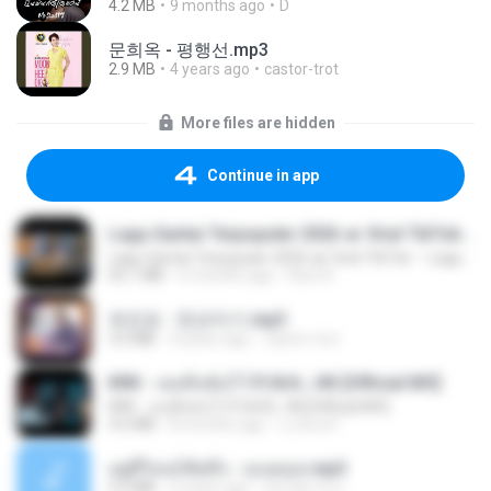
4.2 MB
9 months ago
D
문희옥 - 평행선.mp3
2.9 MB
4 years ago
castor-trot
More files are hidden
Continue in app
Lagu Santai Terpopuler 2026 🔥 Viral TikTok — Lagu Pop Indonesia Terbaru & Paling Hits 2026
Lagu Santai Terpopuler 2026 🔥 Viral TikTok — Lagu Pop Indonesia Terbaru & Paling Hits 2026
65.1 MB
4 months ago
Azis N.
유진표 - 천년지기.mp3
3.0 MB
4 years ago
castor-trot
KRK - เธอทิ้งฉันไว้ Ft.N/A , HK [Official MV]
KRK - เธอทิ้งฉันไว้ Ft.N/A , HK [Official MV]
4.6 MB
8 months ago
นวมินทร์
อยู่ที่ไหนก็คิดถึง - เมนทอล.mp3
4.2 MB
2 years ago
มันไม้สาย ม.