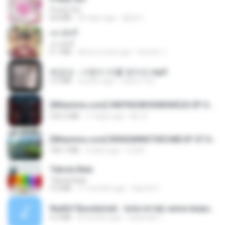
Pretty Girl
8.8 MB
26 days ago
황영지
เขามัทรี
เขามัทรี
6.1 MB
about a year ago
Suwan J.
배금성 - 사랑이 비를 맞아요.mp3
3.5 MB
4 years ago
castor-trot
[Witanime.com] HMYNGWHSNIDMS2S EP 04 HD.mp4
235.5 MB
17 days ago
KILJY
[Witanime.com] RKNGMNNTSRCMB EP 07 HD.mp4
183.7 MB
4 days ago
LOLKI
Tabola Bale
Tabola Bale
4.4 MB
11 months ago
Hamdi U.
Nadhif Basalamah - kota ini tak sama tanpamu (Official Lyric Video).mp3
4.2 MB
8 months ago
sukandar T.