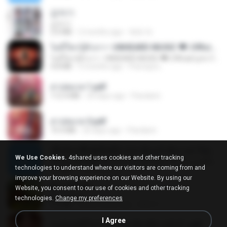
갑자기
갑자기
3.0 MB
2 months ago
복희 박.
ไม่มีใครรู้ตัวเรา– UNHEARD MUSIC 🖤| Official Lyric Video | เพลงสู้ชีวิต
ไม่มีใครรู้ตัวเรา– UNHEARD MUSIC 🖤| Official Lyric Video | เพลงสู้ชีวิต
4.8 MB
3 months ago
Peeraya L.
สาปสมรส 1.pdf
112.4 MB
20 days ago
Pandarin
สาปสมรส 3.pdf
73.4 MB
20 days ago
Pandarin
ເຊົາຮ້ອງເຖົ້າຊິເອົາທໍ່ໃດ (เซาฮ้องเถ้าสิเอาเท่าใด) ບຸນເກີດ ຫນູຫ່ວງ ft. ໂສພາ ຈຸນທະລາ
We Use Cookies.
4shared uses cookies and other tracking
ເຊົາຮ້ອງເຖົ້າຊິເອົາທໍ່ໃດ (เซาฮ้องเถ้าสิเอาเท่าใด) ບຸນເກີດ ຫນູຫ່ວງ ft. ໂສພາ ຈຸນທະລາ
technologies to understand where our visitors are coming from and
6.0 MB
2 months ago
But G.
improve your browsing experience on our Website. By using our
ผู้บ่าวเสื้อปุ๋ย
Website, you consent to our use of cookies and other tracking
ผู้บ่าวเสื้อปุ๋ย
technologies.
Change my preferences
5.2 MB
about a year ago
Mith 9.
I Agree
หนูน้อยสู้ชีวิตกับภารกิจเลี้ยงพี่ชายทั้งห้า.pdf