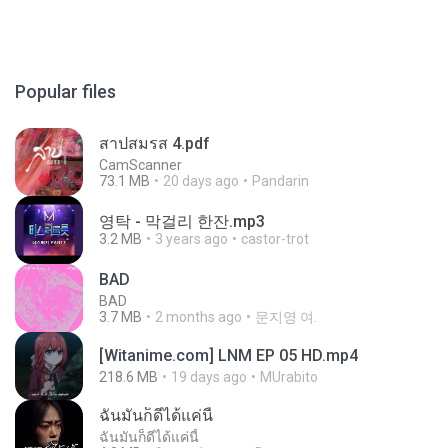
Popular files
สาปสมรส 4.pdf
CamScanner
73.1 MB
20 days ago
Pandarin
영탁 - 막걸리 한잔.mp3
3.2 MB
3 years ago
castor-trot
BAD
BAD
3.7 MB
2 months ago
문지영 여.
[Witanime.com] LNM EP 05 HD.mp4
218.6 MB
19 days ago
MUrabito
ฉันมันก็ดีได้แค่นี้
ฉันมันก็ดีได้แค่นี้