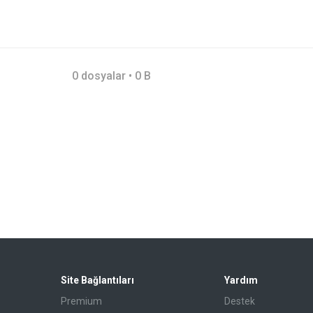
0 dosyalar • 0 B
Site Bağlantıları
Yardım
Premium
Destek