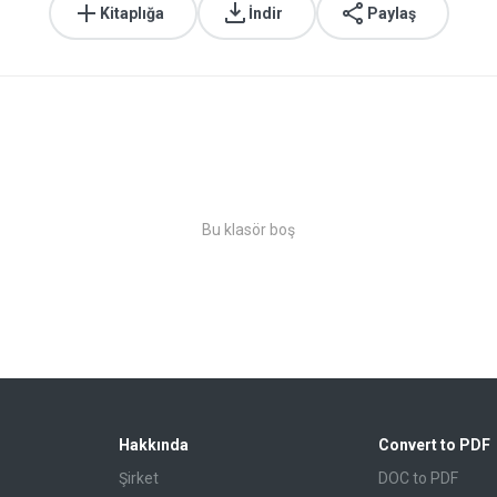
Kitaplığa
İndir
Paylaş
Bu klasör boş
Hakkında
Convert to PDF
Şirket
DOC to PDF