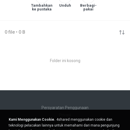
Tambahkan
Unduh
Berbagi-
ke pustaka
pakai
0 file • 0 B
Folder ini kosong
Persyaratan Penggunaan
Privasi
Kami Menggunakan Cookie.
4shared menggunakan cookie dan
Bantuan
teknologi pelacakan lainnya untuk memahami dari mana pengunjung
Jangan jual informasi pribadi saya