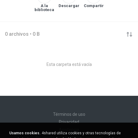
A la
Descargar
Compartir
biblioteca
0 archivos • 0 B
Esta carpeta está vacía
Términos de uso
Privacidad
Asistencia
Usamos cookies.
4shared utiliza cookies y otras tecnologías de
No venda mi información personal