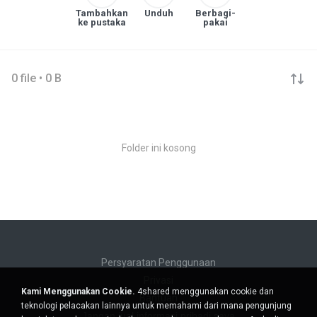
Tambahkan
Unduh
Berbagi-
ke pustaka
pakai
0 file • 0 B
Folder ini kosong
Persyaratan Penggunaan
Privasi
Kami Menggunakan Cookie.
4shared menggunakan cookie dan
Bantuan
teknologi pelacakan lainnya untuk memahami dari mana pengunjung
Jangan jual informasi pribadi saya