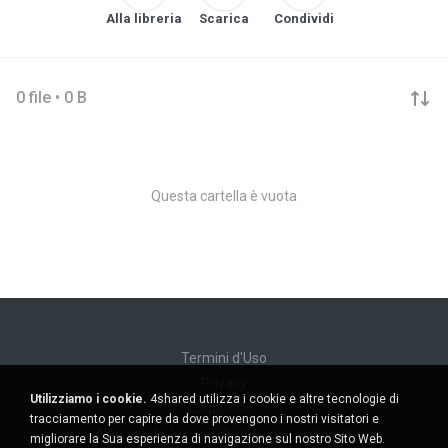
Alla libreria
Scarica
Condividi
0 file • 0 B
Questa cartella è vuota
Termini d'Uso
Privacy
Utilizziamo i cookie.
4shared utilizza i cookie e altre tecnologie di
Supporto
tracciamento per capire da dove provengono i nostri visitatori e
Non venda le mie informazioni personali
migliorare la Sua esperienza di navigazione sul nostro Sito Web.