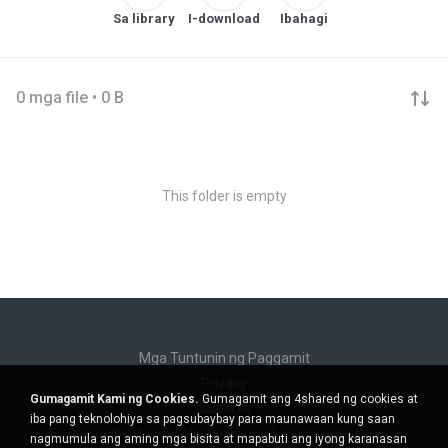
Sa library
I-download
Ibahagi
0 mga file • 0 B
This folder is empty
Mga Tuntunin ng Paggamit
Privacy
Gumagamit Kami ng Cookies.
Gumagamit ang 4shared ng cookies at
Suporta
iba pang teknolohiya sa pagsubaybay para maunawaan kung saan
Huwag ibenta ang aking personal na impormasyon
nagmumula ang aming mga bisita at mapabuti ang iyong karanasan