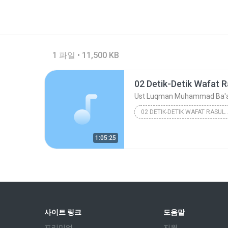
1 파일 • 11,500 KB
02 Detik-Detik Wafat R
Ust Luqman Muhammad Ba'
02 DETIK-DETIK WAFAT
Ust Luqman Muhamma
1:05:25
사이트 링크
도움말
프리미엄
지원