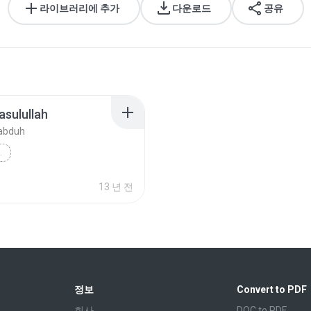
라이브러리에 추가
다운로드
공유
asulullah
abduh
 RASULULLAH
d Ba'abduh
Daurah
13 년 전
정보
Convert to PDF
회사
DOC to PDF