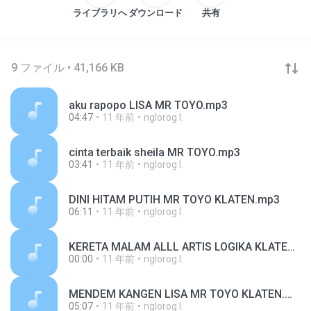
ライブラリへ
ダウンロード
共有
9 ファイル • 41,166 KB
aku rapopo LISA MR TOYO.mp3
04:47
11 年前
nglorog I.
cinta terbaik sheila MR TOYO.mp3
03:41
11 年前
nglorog I.
DINI HITAM PUTIH MR TOYO KLATEN.mp3
06:11
11 年前
nglorog I.
KERETA MALAM ALLL ARTIS LOGIKA KLATEN.mp3
00:00
11 年前
nglorog I.
MENDEM KANGEN LISA MR TOYO KLATEN.mp3
05:07
11 年前
nglorog I.